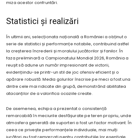
miza acestor confruntări.
Statistici și realizări
În ultimii ani, selecționata națională a României a obținut o
serie de statistici și performanțe notabile, contribuind astfel
la creșterea încrederii și moralului jucătorilor și fanilor. În
faza preliminară a Campionatului Mondial 2026, România a
reușit să adune un număr impresionant de victorii,
evidențiindu-se printr-un stil de joc ofensiv eficient și o
apărare robustă. Media golurilor înscrise pe meci a fost una
dintre cele mai ridicate din grupă, demonstrând abilitatea
atacanților de a valorifica ocaziile create.
De asemenea, echipa a prezentat o consistență
remarcabilă în meciurile desfășurate pe teren propriu, unde
atmosfera generată de suporteri a fost un factor motivant. În
ceea ce privește performanțele individuale, mai mulți
jucători au fost remarcați pentru contribuțiile lor esențiale.