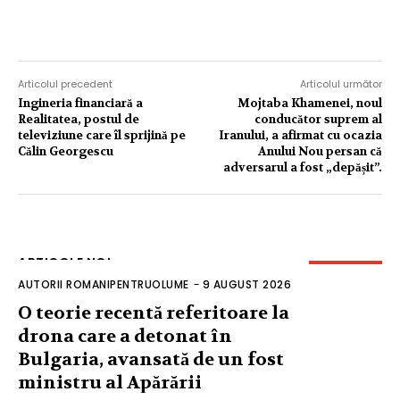
Articolul precedent
Articolul următor
Ingineria financiară a
Mojtaba Khamenei, noul
Realitatea, postul de
conducător suprem al
televiziune care îl sprijină pe
Iranului, a afirmat cu ocazia
Călin Georgescu
Anului Nou persan că
adversarul a fost „depășit”.
ARTICOLE NOI
AUTORII ROMANIPENTRUOLUME
-
9 AUGUST 2026
O teorie recentă referitoare la
drona care a detonat în
Bulgaria, avansată de un fost
ministru al Apărării