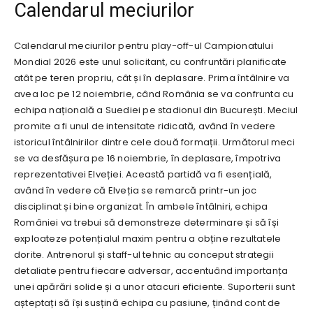
Calendarul meciurilor
Calendarul meciurilor pentru play-off-ul Campionatului
Mondial 2026 este unul solicitant, cu confruntări planificate
atât pe teren propriu, cât și în deplasare. Prima întâlnire va
avea loc pe 12 noiembrie, când România se va confrunta cu
echipa națională a Suediei pe stadionul din București. Meciul
promite a fi unul de intensitate ridicată, având în vedere
istoricul întâlnirilor dintre cele două formații. Următorul meci
se va desfășura pe 16 noiembrie, în deplasare, împotriva
reprezentativei Elveției. Această partidă va fi esențială,
având în vedere că Elveția se remarcă printr-un joc
disciplinat și bine organizat. În ambele întâlniri, echipa
României va trebui să demonstreze determinare și să își
exploateze potențialul maxim pentru a obține rezultatele
dorite. Antrenorul și staff-ul tehnic au conceput strategii
detaliate pentru fiecare adversar, accentuând importanța
unei apărări solide și a unor atacuri eficiente. Suporterii sunt
așteptați să își susțină echipa cu pasiune, ținând cont de