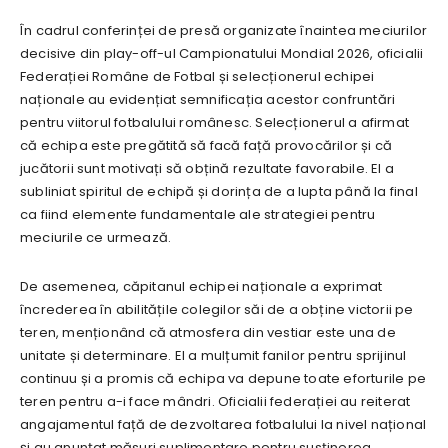
În cadrul conferinței de presă organizate înaintea meciurilor
decisive din play-off-ul Campionatului Mondial 2026, oficialii
Federației Române de Fotbal și selecționerul echipei
naționale au evidențiat semnificația acestor confruntări
pentru viitorul fotbalului românesc. Selecționerul a afirmat
că echipa este pregătită să facă față provocărilor și că
jucătorii sunt motivați să obțină rezultate favorabile. El a
subliniat spiritul de echipă și dorința de a lupta până la final
ca fiind elemente fundamentale ale strategiei pentru
meciurile ce urmează.
De asemenea, căpitanul echipei naționale a exprimat
încrederea în abilitățile colegilor săi de a obține victorii pe
teren, menționând că atmosfera din vestiar este una de
unitate și determinare. El a mulțumit fanilor pentru sprijinul
continuu și a promis că echipa va depune toate eforturile pe
teren pentru a-i face mândri. Oficialii federației au reiterat
angajamentul față de dezvoltarea fotbalului la nivel național
și au anunțat măsuri suplimentare pentru susținerea