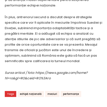
performanței echipei naționale.
În plus, antrenorul secund a discutat despre strategiile
specifice care vor fi aplicate în meciurile împotriva Suediei și
Elveției, subliniind importanța adaptabilității tactice și a
pregătirii mentale. El a adăugat că echipa a analizat cu
atenție stilurile de joc ale adversarilor și că sunt pregătiți să
profite de orice oportunitate care se va prezenta. Mesajul
transmis de oficiali și jucători este unul de încredere și
optimism, subliniind că România este gata să facă un pas
semnificativ spre calificarea la turneul mondial.
Sursa articol / foto: https://news.google.com/home?
hl=ro&gl=RO&ceid=RO%3Aro
Tags
echipă națională
meciuri
performanțe