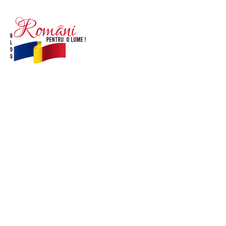
© Acest site este creat si administrat de
romanipentruolume.ro
. Toate drepturile rezervate.
Link-uri utile
POLITICĂ DE CONFIDENȚIALITATE –
ROMANIAPENTRUOLUME.RO
CONTACT ROMANIPENTRUOLUME.RO