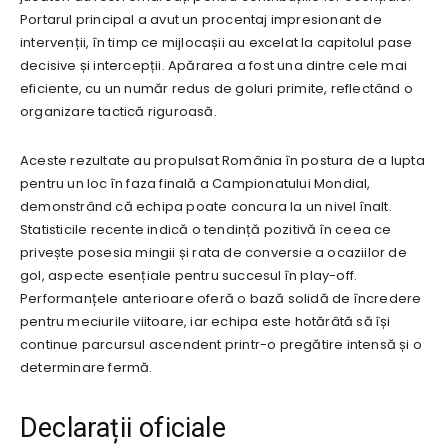
Portarul principal a avut un procentaj impresionant de
intervenții, în timp ce mijlocașii au excelat la capitolul pase
decisive și intercepții. Apărarea a fost una dintre cele mai
eficiente, cu un număr redus de goluri primite, reflectând o
organizare tactică riguroasă.
Aceste rezultate au propulsat România în postura de a lupta
pentru un loc în faza finală a Campionatului Mondial,
demonstrând că echipa poate concura la un nivel înalt.
Statisticile recente indică o tendință pozitivă în ceea ce
privește posesia mingii și rata de conversie a ocaziilor de
gol, aspecte esențiale pentru succesul în play-off.
Performanțele anterioare oferă o bază solidă de încredere
pentru meciurile viitoare, iar echipa este hotărâtă să își
continue parcursul ascendent printr-o pregătire intensă și o
determinare fermă.
Declarații oficiale