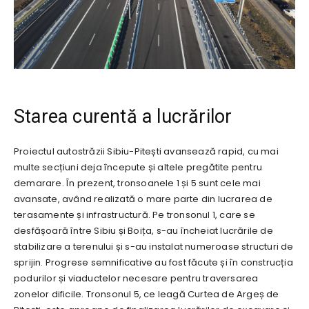
Starea curentă a lucrărilor
Proiectul autostrăzii Sibiu-Pitești avansează rapid, cu mai
multe secțiuni deja începute și altele pregătite pentru
demarare. În prezent, tronsoanele 1 și 5 sunt cele mai
avansate, având realizată o mare parte din lucrarea de
terasamente și infrastructură. Pe tronsonul 1, care se
desfășoară între Sibiu și Boița, s-au încheiat lucrările de
stabilizare a terenului și s-au instalat numeroase structuri de
sprijin. Progrese semnificative au fost făcute și în construcția
podurilor și viaductelor necesare pentru traversarea
zonelor dificile. Tronsonul 5, ce leagă Curtea de Argeș de