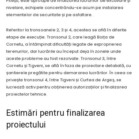
Pitești, este aproape de finalizarea lucrărilor de excavare și
nivelare, echipele concentrându-se acum pe instalarea
elementelor de securitate și pe asfaltare.
Referitor la tronsoanele 2, 3 și 4, acestea se află în diferite
etape de execuție. Tronsonul 2, care leagă Boița de
Cornetu, a întâmpinat dificultăți legate de exproprierea
terenurilor, dar lucrările au început deja în zonele unde
aceste probleme au fost rezolvate. Tronsonul 3, între
Cornetu și Tigveni, se află în faza de proiectare detaliată, cu
șantierele pregătite pentru demararea lucrărilor. În ceea ce
privește tronsonul 4, între Tigveni și Curtea de Argeș, se
lucrează activ pentru obținerea autorizațiilor și finalizarea
proiectelor tehnice.
Estimări pentru finalizarea
proiectului