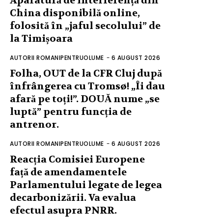
Aparatură de interferență din
China disponibilă online,
folosită în „jaful secolului” de
la Timișoara
AUTORII ROMANIPENTRUOLUME
-
6 AUGUST 2026
Folha, OUT de la CFR Cluj după
înfrângerea cu Tromsø! „Îi dau
afară pe toți!”. DOUĂ nume „se
luptă” pentru funcția de
antrenor.
AUTORII ROMANIPENTRUOLUME
-
6 AUGUST 2026
Reacția Comisiei Europene
față de amendamentele
Parlamentului legate de legea
decarbonizării. Va evalua
efectul asupra PNRR.