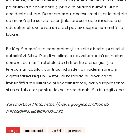
tranzitate, prin reducerea poluării generate de traficul intens
pe drumurile secundare și prin diminuarea numărului de
accidente rutiere. De asemenea, accesul mai ușor la piețele
de muncă și la servicii esențiale, precum cele medicale și
educaționale, va avea un efect pozitiv asupra comunităților
locale.
Pe lângă beneficiile economice și sociale directe, proiectul
autostrăzii Sibiu-Pitești va stimula dezvoltarea infrastructurii
conexe, cum ar fi rețelele de distribuție a energiei și a
telecomunicațiilor, contribuind astfel la modernizarea și
digitalizarea regiunii. Astfel, autostrada nu doar că va
îmbunătăți mobilitatea și accesibilitatea, dar va reprezenta
și un catalizator pentru dezvoltarea durabilă a întregii zone.
Sursa articol / foto: https://news.google.com/home?
hl=ro&gl=RO&ceid=RO%3Aro
Tags
autostradă
lucrări
provocări