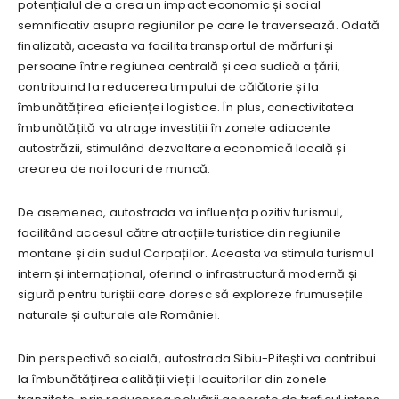
potențialul de a crea un impact economic și social
semnificativ asupra regiunilor pe care le traversează. Odată
finalizată, aceasta va facilita transportul de mărfuri și
persoane între regiunea centrală și cea sudică a țării,
contribuind la reducerea timpului de călătorie și la
îmbunătățirea eficienței logistice. În plus, conectivitatea
îmbunătățită va atrage investiții în zonele adiacente
autostrăzii, stimulând dezvoltarea economică locală și
crearea de noi locuri de muncă.
De asemenea, autostrada va influența pozitiv turismul,
facilitând accesul către atracțiile turistice din regiunile
montane și din sudul Carpaților. Aceasta va stimula turismul
intern și internațional, oferind o infrastructură modernă și
sigură pentru turiștii care doresc să exploreze frumusețile
naturale și culturale ale României.
Din perspectivă socială, autostrada Sibiu-Pitești va contribui
la îmbunătățirea calității vieții locuitorilor din zonele