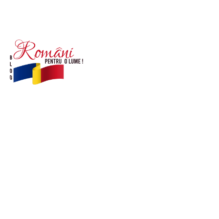
© Acest site este creat si administrat de
romanipentruolume.ro
. Toate drepturile rezervate.
Link-uri utile
POLITICĂ DE CONFIDENȚIALITATE –
ROMANIAPENTRUOLUME.RO