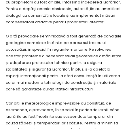
cu proprietarii au fost dificile, întârziind începerea lucrărilor.
Pentru a depăși aceste obstacole, autoritățile au amplificat
dialogul cu comunitățile locale și au implementat măsuri
compensatorii atractive pentru proprietarii afectați.
O altă provocare semnificativă a fost generată de condițiile
geologice complexe întâlnite pe parcursul traseului
autostrăzii, în special în regiunile montane. Rezolvarea
acestor probleme a necesitat studii geotehnice amănunțite
și adaptarea proiectelor tehnice pentru a asigura
stabilitatea și siguranța lucrărilor. În plus, s-a apelat la
experți internaționali pentru a oferi consultanță în utilizarea
celor mai moderne tehnologii de construcție și materiale
care să garanteze durabilitatea infrastructurii.
Condițiile meteorologice imprevizibile au constituit, de
asemenea, o provocare, în special în perioada iernii, când
lucrările au fost încetinite sau suspendate temporar din
cauza zăpezii și temperaturilor scăzute. Pentru a minimiza