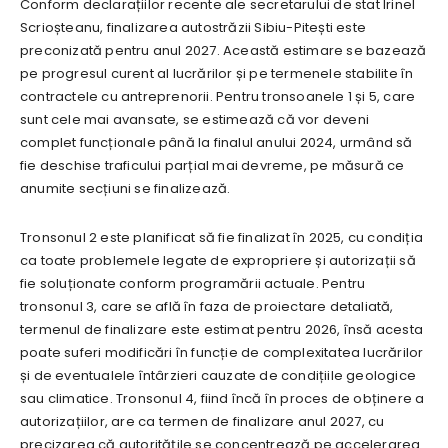
Conform declarațiilor recente ale secretarului de stat Irinel
Scrioșteanu, finalizarea autostrăzii Sibiu-Pitești este
preconizată pentru anul 2027. Această estimare se bazează
pe progresul curent al lucrărilor și pe termenele stabilite în
contractele cu antreprenorii. Pentru tronsoanele 1 și 5, care
sunt cele mai avansate, se estimează că vor deveni
complet funcționale până la finalul anului 2024, urmând să
fie deschise traficului parțial mai devreme, pe măsură ce
anumite secțiuni se finalizează.
Tronsonul 2 este planificat să fie finalizat în 2025, cu condiția
ca toate problemele legate de expropriere și autorizații să
fie soluționate conform programării actuale. Pentru
tronsonul 3, care se află în faza de proiectare detaliată,
termenul de finalizare este estimat pentru 2026, însă acesta
poate suferi modificări în funcție de complexitatea lucrărilor
și de eventualele întârzieri cauzate de condițiile geologice
sau climatice. Tronsonul 4, fiind încă în proces de obținere a
autorizațiilor, are ca termen de finalizare anul 2027, cu
precizarea că autoritățile se concentrează pe accelerarea