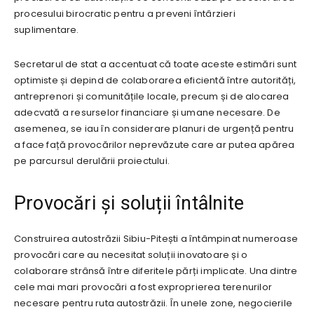
procesului birocratic pentru a preveni întârzieri
suplimentare.
Secretarul de stat a accentuat că toate aceste estimări sunt
optimiste și depind de colaborarea eficientă între autorități,
antreprenori și comunitățile locale, precum și de alocarea
adecvată a resurselor financiare și umane necesare. De
asemenea, se iau în considerare planuri de urgență pentru
a face față provocărilor neprevăzute care ar putea apărea
pe parcursul derulării proiectului.
Provocări și soluții întâlnite
Construirea autostrăzii Sibiu-Pitești a întâmpinat numeroase
provocări care au necesitat soluții inovatoare și o
colaborare strânsă între diferitele părți implicate. Una dintre
cele mai mari provocări a fost exproprierea terenurilor
necesare pentru ruta autostrăzii. În unele zone, negocierile