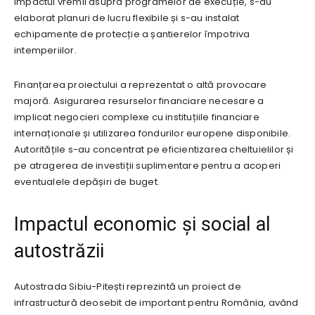
impactul vremii asupra programelor de execuție, s-au
elaborat planuri de lucru flexibile și s-au instalat
echipamente de protecție a șantierelor împotriva
intemperiilor.
Finanțarea proiectului a reprezentat o altă provocare
majoră. Asigurarea resurselor financiare necesare a
implicat negocieri complexe cu instituțiile financiare
internaționale și utilizarea fondurilor europene disponibile.
Autoritățile s-au concentrat pe eficientizarea cheltuielilor și
pe atragerea de investiții suplimentare pentru a acoperi
eventualele depășiri de buget.
Impactul economic și social al
autostrăzii
Autostrada Sibiu-Pitești reprezintă un proiect de
infrastructură deosebit de important pentru România, având