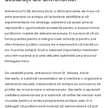
Antrenorul FCSB, Nicolae Dică, a afirmat înainte de meci că
este esențial ca echipa să își testeze abilitățile și să
experimenteze noi strategii, subliniind că acest amical
reprezintă o oportunitate excelentă pentru a evalua forma
jucătorilor înainte de debutul sezonului. El a precizat că va
folosi partida pentru a integra noile achiziții și pentru a le
oferi tinerilor jucători ocazia de a demonstra că merită un
loc în prima echipă. Dică a subliniat importanța menținerii
unui ritm susținut și a unei atitudini optimiste pe parcursul
întregului meci.
De cealaltă parte, antrenorul Union St. Gilloise, Karel
Geraerts, a subliniat necesitatea de a menține o organizare
defensivă robustă, menționând că echipa sa va încerca să
profite de orice eroare a adversarului. Geraerts a apreciat
calitatea adversarului și a subliniat că astfel de meciuri sunt
cruciale pentru a evalua prepararea echipei sale. El a
adăugat că jucătorii sunt motivați să demonstreze că pot