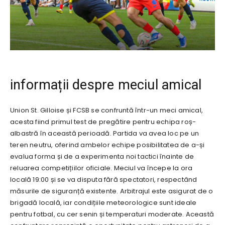
informații despre meciul amical
Union St. Gilloise și FCSB se confruntă într-un meci amical,
acesta fiind primul test de pregătire pentru echipa roș-
albastră în această perioadă. Partida va avea loc pe un
teren neutru, oferind ambelor echipe posibilitatea de a-și
evalua forma și de a experimenta noi tactici înainte de
reluarea competițiilor oficiale. Meciul va începe la ora
locală 19:00 și se va disputa fără spectatori, respectând
măsurile de siguranță existente. Arbitrajul este asigurat de o
brigadă locală, iar condițiile meteorologice sunt ideale
pentru fotbal, cu cer senin și temperaturi moderate. Această