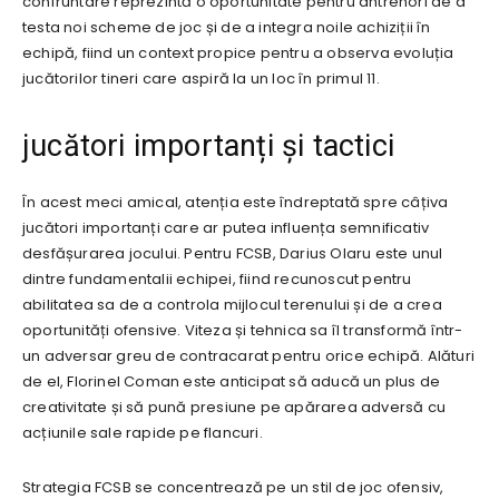
confruntare reprezintă o oportunitate pentru antrenori de a
testa noi scheme de joc și de a integra noile achiziții în
echipă, fiind un context propice pentru a observa evoluția
jucătorilor tineri care aspiră la un loc în primul 11.
jucători importanți și tactici
În acest meci amical, atenția este îndreptată spre câțiva
jucători importanți care ar putea influența semnificativ
desfășurarea jocului. Pentru FCSB, Darius Olaru este unul
dintre fundamentalii echipei, fiind recunoscut pentru
abilitatea sa de a controla mijlocul terenului și de a crea
oportunități ofensive. Viteza și tehnica sa îl transformă într-
un adversar greu de contracarat pentru orice echipă. Alături
de el, Florinel Coman este anticipat să aducă un plus de
creativitate și să pună presiune pe apărarea adversă cu
acțiunile sale rapide pe flancuri.
Strategia FCSB se concentrează pe un stil de joc ofensiv,