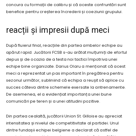
concura cu formații de calibru și că aceste confruntări sunt
benefice pentru creșterea încrederii și coeziunii grupului.
reacții și impresii după meci
După fluierul final, reacțiile din partea ambelor echipe au
apărut rapid. Jucătorii FCSB s-au arătat mulțumiți de efortul
depus și de ocazia de a testa noi tactici împotriva unei
echipe bine organizate. Darius Olaru a menționat că acest
meci a reprezentat un pas important în pregătirea pentru
sezonul următor, subliniind că echipa a reușit să aplice cu
succes câteva dintre schemele exersate la antrenamente.
De asemenea, el a evidențiat importanța unei bune
comunicări pe teren și a unei atitudini pozitive.
Din partea cealaltă, jucătorii Union St. Gilloise au apreciat
intensitatea și nivelul de competitivitate al partidei. Unul
dintre fundașii echipei belgiene a declarat că astfel de