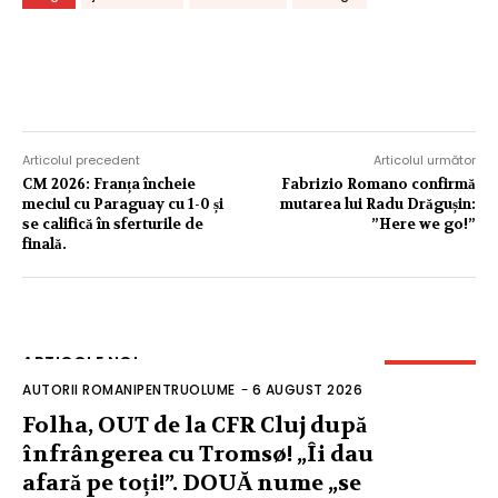
Articolul precedent
Articolul următor
CM 2026: Franța încheie
Fabrizio Romano confirmă
meciul cu Paraguay cu 1-0 și
mutarea lui Radu Drăgușin:
se califică în sferturile de
”Here we go!”
finală.
ARTICOLE NOI
AUTORII ROMANIPENTRUOLUME
-
6 AUGUST 2026
Folha, OUT de la CFR Cluj după
înfrângerea cu Tromsø! „Îi dau
afară pe toți!”. DOUĂ nume „se