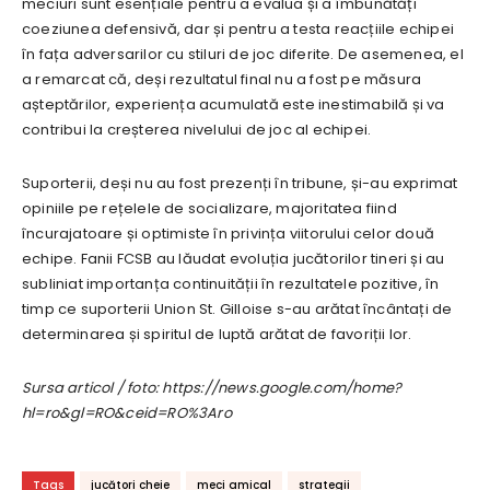
meciuri sunt esențiale pentru a evalua și a îmbunătăți
coeziunea defensivă, dar și pentru a testa reacțiile echipei
în fața adversarilor cu stiluri de joc diferite. De asemenea, el
a remarcat că, deși rezultatul final nu a fost pe măsura
așteptărilor, experiența acumulată este inestimabilă și va
contribui la creșterea nivelului de joc al echipei.
Suporterii, deși nu au fost prezenți în tribune, și-au exprimat
opiniile pe rețelele de socializare, majoritatea fiind
încurajatoare și optimiste în privința viitorului celor două
echipe. Fanii FCSB au lăudat evoluția jucătorilor tineri și au
subliniat importanța continuității în rezultatele pozitive, în
timp ce suporterii Union St. Gilloise s-au arătat încântați de
determinarea și spiritul de luptă arătat de favoriții lor.
Sursa articol / foto: https://news.google.com/home?
hl=ro&gl=RO&ceid=RO%3Aro
Tags
jucători cheie
meci amical
strategii