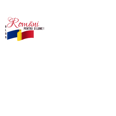
© Acest site este creat si administrat de
romanipentruolume.ro
. Toate drepturile rezervate.
Link-uri utile
POLITICĂ DE CONFIDENȚIALITATE –
ROMANIAPENTRUOLUME.RO