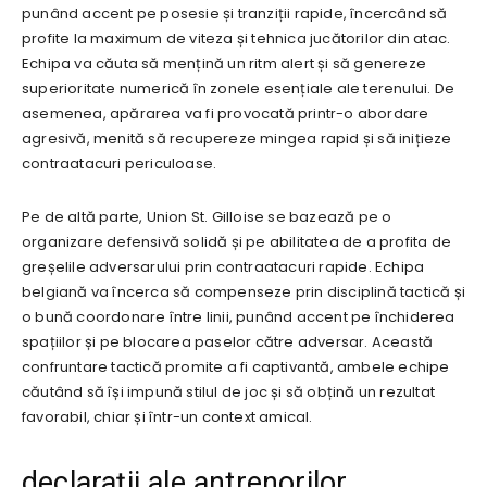
punând accent pe posesie și tranziții rapide, încercând să
profite la maximum de viteza și tehnica jucătorilor din atac.
Echipa va căuta să mențină un ritm alert și să genereze
superioritate numerică în zonele esențiale ale terenului. De
asemenea, apărarea va fi provocată printr-o abordare
agresivă, menită să recupereze mingea rapid și să inițieze
contraatacuri periculoase.
Pe de altă parte, Union St. Gilloise se bazează pe o
organizare defensivă solidă și pe abilitatea de a profita de
greșelile adversarului prin contraatacuri rapide. Echipa
belgiană va încerca să compenseze prin disciplină tactică și
o bună coordonare între linii, punând accent pe închiderea
spațiilor și pe blocarea paselor către adversar. Această
confruntare tactică promite a fi captivantă, ambele echipe
căutând să își impună stilul de joc și să obțină un rezultat
favorabil, chiar și într-un context amical.
declarații ale antrenorilor