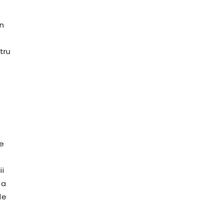
în
tru
te
ii
ea
de