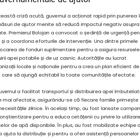
eastă criză acută, guvernul a acționat rapid prin punerea 
măsuri de ajutor menite să reducă impactul negativ asupra
ate. Premierul Bolojan a convocat o ședință de urgență pen
a și a coordona eforturile de intervenție. Una dintre primele
alocarea de fonduri suplimentare pentru a asigura resursele
rii apei potabile și de uz casnic. Autoritățile au lucrat
izații locale și naționale pentru a crea un plan eficient de
i, care să ajungă echitabil la toate comunitățile afectate.
rnul a facilitat transportul și distribuirea apei îmbutelia
e mai afectate, asigurându-se că fiecare familie primește
necesitățile zilnice. În același timp, au fost lansate campan
onștientizare pentru a educa cetățenii cu privire la utilizar
selor de apă disponibile. În plus, au fost mobilizate echipe 
a ajuta la distribuție și pentru a oferi asistență persoanelor