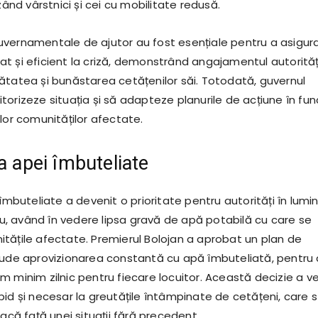
uzând vârstnici și cei cu mobilitate redusă.
vernamentale de ajutor au fost esențiale pentru a asigur
t și eficient la criză, demonstrând angajamentul autorităț
ătatea și bunăstarea cetățenilor săi. Totodată, guvernul
orizeze situația și să adapteze planurile de acțiune în fun
lor comunităților afectate.
a apei îmbuteliate
 îmbuteliate a devenit o prioritate pentru autorități în lumi
inu, având în vedere lipsa gravă de apă potabilă cu care se
tățile afectate. Premierul Bolojan a aprobat un plan de
lude aprovizionarea constantă cu apă îmbuteliată, pentru 
 minim zilnic pentru fiecare locuitor. Această decizie a ve
pid și necesar la greutățile întâmpinate de cetățeni, care 
facă față unei situații fără precedent.