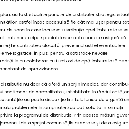
 plan, au fost stabilite puncte de distribuție strategic situa
ităților, astfel încât accesul să fie cât mai ușor pentru toț
rent de zona în care locuiesc. Distribuția apei îmbuteliate se
utorul unor echipe special desemnate care se asigură că
primește cantitatea alocată, prevenind astfel eventualele
leme logistice. În plus, pentru a satisface nevoile
oritățile au colaborat cu furnizori de apă îmbuteliată pen
 constant de aprovizionare.
istribuție nu doar că oferă un sprijin imediat, dar contribui
i sentiment de normalitate și stabilitate în rândul cetățen
 autoritățile au pus la dispoziție linii telefonice de urgență 
emnala problemele întâmpinate sau pot solicita informații
rivire la programul de distribuție. Prin aceste măsuri, guver
jamentul de a sprijini comunitățile afectate și de a asigura