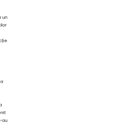
a un
ilor
cție
na
a
nit
s-au