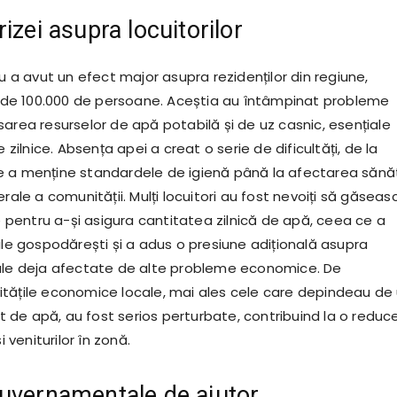
izei asupra locuitorilor
nu a avut un efect major asupra rezidenților din regiune,
ur de 100.000 de persoane. Aceștia au întâmpinat probleme
area resurselor de apă potabilă și de uz casnic, esențiale
e zilnice. Absența apei a creat o serie de dificultăți, de la
 a menține standardele de igienă până la afectarea sănăt
erale a comunității. Mulți locuitori au fost nevoiți să găseas
ve pentru a-și asigura cantitatea zilnică de apă, ceea ce a
ile gospodărești și a adus o presiune adițională asupra
ale deja afectate de alte probleme economice. De
tățile economice locale, mai ales cele care depindeau de
de apă, au fost serios perturbate, contribuind la o reduc
i veniturilor în zonă.
uvernamentale de ajutor