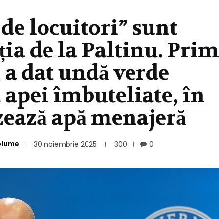
 de locuitori” sunt
ția de la Paltinu. Prim
 a dat undă verde
 apei îmbuteliate, în
zează apă menajeră
olume
30 noiembrie 2025
300
0