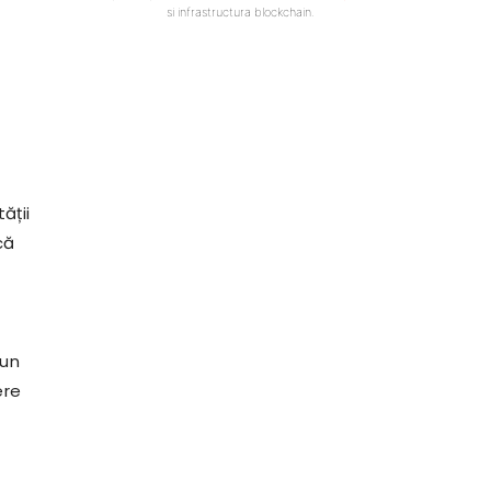
si infrastructura blockchain.
ății
că
 un
ere