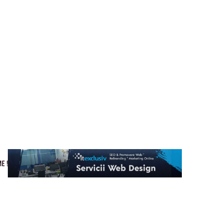
Cultura si Entertainment
Home & Deco
Tech