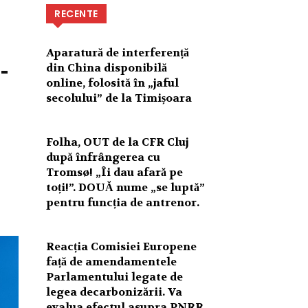
RECENTE
Aparatură de interferență
-
din China disponibilă
online, folosită în „jaful
secolului” de la Timișoara
Folha, OUT de la CFR Cluj
după înfrângerea cu
Tromsø! „Îi dau afară pe
toți!”. DOUĂ nume „se luptă”
pentru funcția de antrenor.
Reacția Comisiei Europene
față de amendamentele
Parlamentului legate de
legea decarbonizării. Va
evalua efectul asupra PNRR.