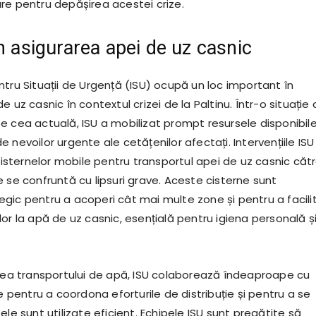
re pentru depășirea acestei crize.
în asigurarea apei de uz casnic
tru Situații de Urgență (ISU) ocupă un loc important în
e uz casnic în contextul crizei de la Paltinu. Într-o situație
e cea actuală, ISU a mobilizat prompt resursele disponibil
 nevoilor urgente ale cetățenilor afectați. Intervențiile ISU
 cisternelor mobile pentru transportul apei de uz casnic căt
 se confruntă cu lipsuri grave. Aceste cisterne sunt
gic pentru a acoperi cât mai multe zone și pentru a facili
or la apă de uz casnic, esențială pentru igiena personală ș
area transportului de apă, ISU colaborează îndeaproape cu
le pentru a coordona eforturile de distribuție și pentru a se
ele sunt utilizate eficient. Echipele ISU sunt pregătite să