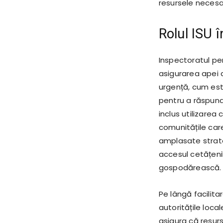
resursele necesa
Rolul ISU 
Inspectoratul pen
asigurarea apei d
urgență, cum est
pentru a răspunde
inclus utilizarea
comunitățile care
amplasate strate
accesul cetățenil
gospodărească.
Pe lângă facilit
autoritățile loca
asigura că resurs