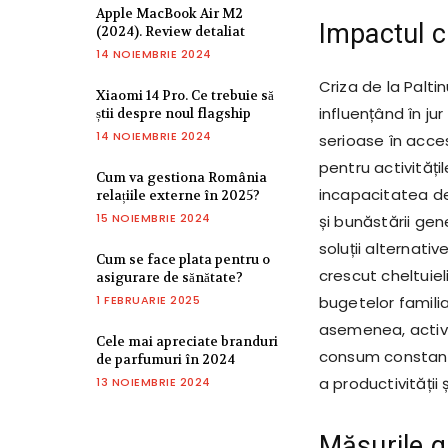
Apple MacBook Air M2
Impactul cr
(2024). Review detaliat
14 NOIEMBRIE 2024
Criza de la Palti
Xiaomi 14 Pro. Ce trebuie să
influențând în j
știi despre noul flagship
14 NOIEMBRIE 2024
serioase în acces
pentru activitățil
Cum va gestiona România
incapacitatea de
relațiile externe în 2025?
15 NOIEMBRIE 2024
și bunăstării gen
soluții alternati
Cum se face plata pentru o
crescut cheltuiel
asigurare de sănătate?
1 FEBRUARIE 2025
bugetelor famili
asemenea, activi
Cele mai apreciate branduri
consum constant 
de parfumuri în 2024
a productivității ș
13 NOIEMBRIE 2024
Măsurile g