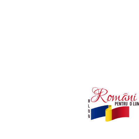
Afaceri si Industrii
Diverse noutati
Sanatate / Hobby