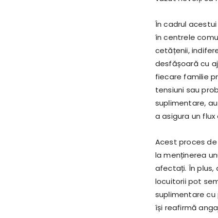
În cadrul acestui
în centrele comun
cetățenii, indife
desfășoară cu aj
fiecare familie 
tensiuni sau prob
suplimentare, aut
a asigura un flux
Acest proces de d
la menținerea unu
afectați. În plus,
locuitorii pot s
suplimentare cu p
își reafirmă anga