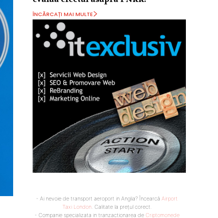
ÎNCĂRCAȚI MAI MULTE
- Ai nevoie de transport aeroport in Anglia? Încearcă
Airport
Taxi London
. Calitate la prețul corect.
- Companie specializata in tranzactionarea de
Criptomonede