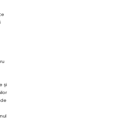
te
i
tru
e și
ilor
unde
nul