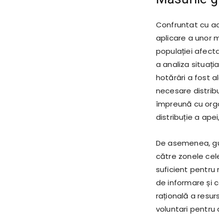
Confruntat cu ac
aplicare a unor 
populației afect
a analiza situați
hotărâri a fost 
necesare distribui
împreună cu organ
distribuție a ape
De asemenea, guve
către zonele cel
suficient pentru 
de informare și c
rațională a resur
voluntari pentru 