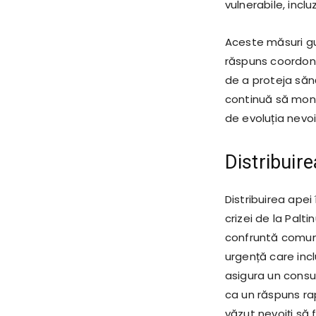
vulnerabile, incl
Aceste măsuri gu
răspuns coordona
de a proteja săn
continuă să monit
de evoluția nevoi
Distribuire
Distribuirea apei
crizei de la Palt
confruntă comuni
urgență care inc
asigura un consum
ca un răspuns ra
văzut nevoiți să 