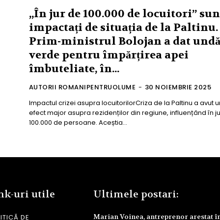
„În jur de 100.000 de locuitori” sun
impactați de situația de la Paltinu.
Prim-ministrul Bolojan a dat und
verde pentru împărțirea apei
îmbuteliate, în...
AUTORII ROMANIPENTRUOLUME
-
30 NOIEMBRIE 2025
Impactul crizei asupra locuitorilorCriza de la Paltinu a avut u
efect major asupra rezidenților din regiune, influențând în j
100.000 de persoane. Aceștia...
nk-uri utile
Ultimele postari:
Marian Voinea, antreprenor arestat î
ITICĂ DE