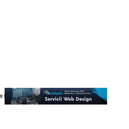
Cultura si Entertainment
Home & Deco
Tech