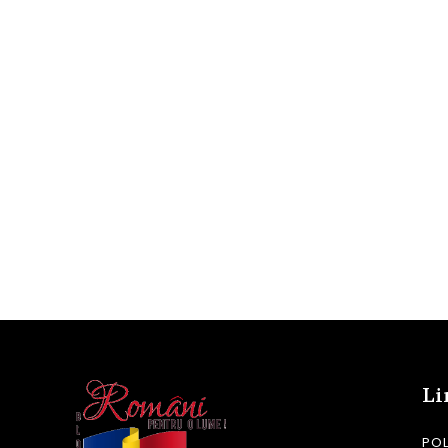
Li
POL