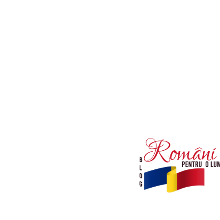
Afaceri si Industrii
Diverse noutati
Sanatate / Hobby