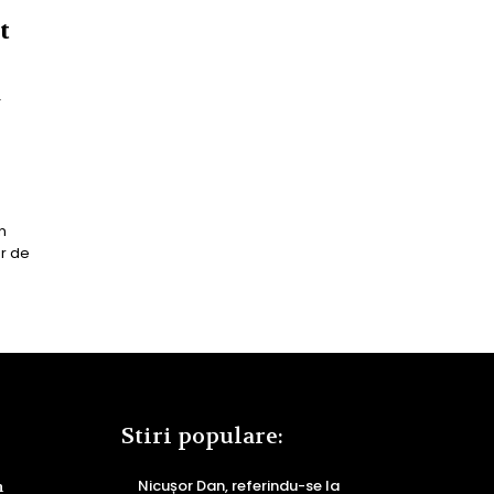
t
ă
n
ur de
Stiri populare:
Nicușor Dan, referindu-se la
n