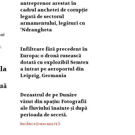
antreprenor arestat în
cadrul anchetei de corupție
legată de sectorul
armamentului, legături cu
‘Ndrangheta
et
.
Infiltrare fără precedent în
Europa: o dronă rusească
dotată cu explozibil Semtex
la
a intrat pe aeroportul din
Leipzig, Germania
uă
Dezastrul de pe Dunăre
văzut din spațiu: Fotografii
ale fluviului înainte și după
perioada de secetă.
ÎNCĂRCAȚI MAI MULTE