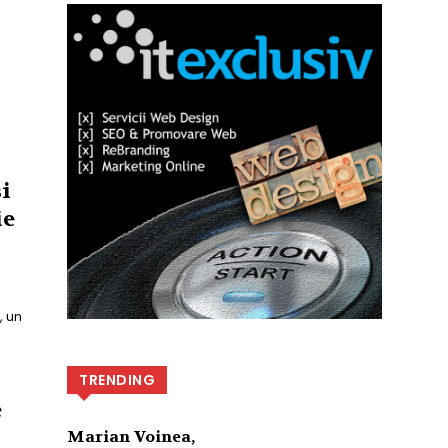
și
ie
, un
TRENDING
e
Marian Voinea,