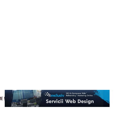
Cultura si Entertainment
Home & Deco
Tech