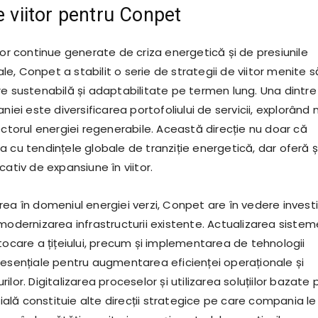
e viitor pentru Conpet
lor continue generate de criza energetică și de presiunile
, Conpet a stabilit o serie de strategii de viitor menite s
re sustenabilă și adaptabilitate pe termen lung. Una dintre
niei este diversificarea portofoliului de servicii, explorând 
ectorul energiei regenerabile. Această direcție nu doar că
 cu tendințele globale de tranziție energetică, dar oferă ș
cativ de expansiune în viitor.
ea în domeniul energiei verzi, Conpet are în vedere investiț
modernizarea infrastructurii existente. Actualizarea sistem
tocare a țițeiului, precum și implementarea de tehnologii
 esențiale pentru augmentarea eficienței operaționale și
ilor. Digitalizarea proceselor și utilizarea soluțiilor bazate 
icială constituie alte direcții strategice pe care compania le