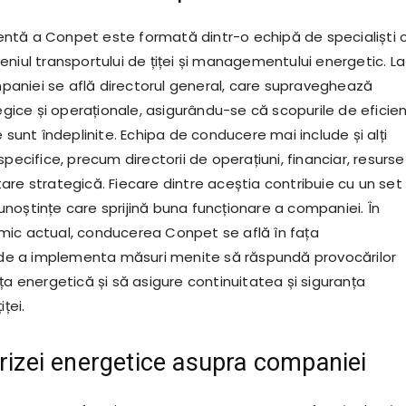
tă a Conpet este formată dintr-o echipă de specialiști 
niul transportului de țiței și managementului energetic. La
niei se află directorul general, care supraveghează
tegice și operaționale, asigurându-se că scopurile de eficie
e sunt îndeplinite. Echipa de conducere mai include și alți
specifice, precum directorii de operațiuni, financiar, resurse
are strategică. Fiecare dintre aceștia contribuie cu un set
noștințe care sprijină buna funcționare a companiei. În
ic actual, conducerea Conpet se află în fața
i de a implementa măsuri menite să răspundă provocărilor
ța energetică și să asigure continuitatea și siguranța
iței.
crizei energetice asupra companiei