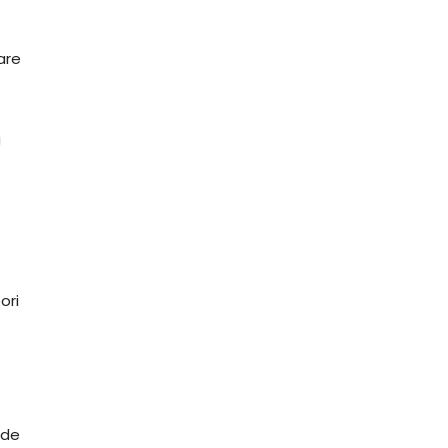
rare
a
ori
 de