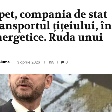
et, compania de stat
ansportul țițeiului, în
nergetice. Ruda unui
olume
3 aprilie 2026
195
0