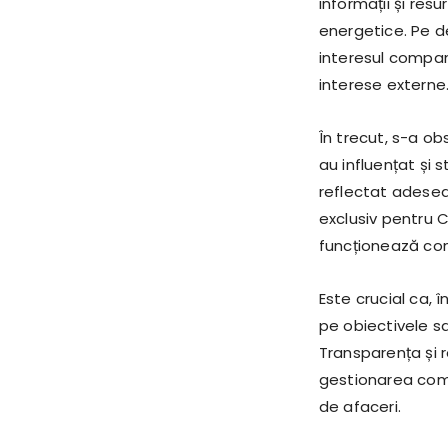
informații și res
energetice. Pe d
interesul compani
interese externe
În trecut, s-a ob
au influențat și 
reflectat adesea
exclusiv pentru 
funcționează com
Este crucial ca,
pe obiectivele sa
Transparența și 
gestionarea compa
de afaceri.