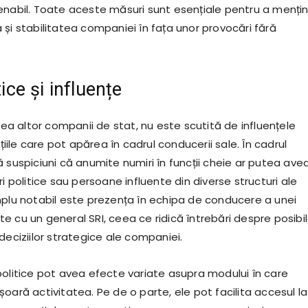
enabil. Toate aceste măsuri sunt esențiale pentru a menți
și stabilitatea companiei în fața unor provocări fără
tice și influențe
 altor companii de stat, nu este scutită de influențele
ațiile care pot apărea în cadrul conducerii sale. În cadrul
 suspiciuni că anumite numiri în funcții cheie ar putea ave
ri politice sau persoane influente din diverse structuri ale
mplu notabil este prezența în echipa de conducere a unei
 cu un general SRI, ceea ce ridică întrebări despre posibil
deciziilor strategice ale companiei.
politice pot avea efecte variate asupra modului în care
oară activitatea. Pe de o parte, ele pot facilita accesul la