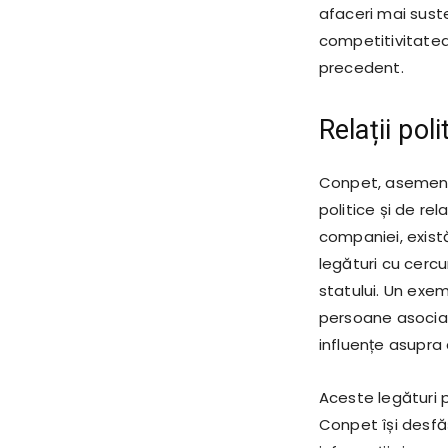
afaceri mai sust
competitivitatea 
precedent.
Relații poli
Conpet, asemenea
politice și de rel
companiei, există
legături cu cercu
statului. Un exe
persoane asociate
influențe asupra 
Aceste legături 
Conpet își desfăș