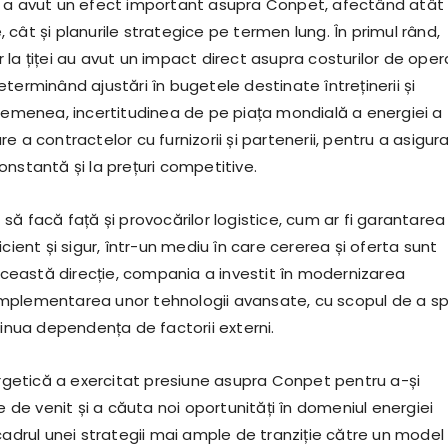
 a avut un efect important asupra Conpet, afectând atât
ce, cât și planurile strategice pe termen lung. În primul rând,
lor la țiței au avut un impact direct asupra costurilor de ope
terminând ajustări în bugetele destinate întreținerii și
asemenea, incertitudinea de pe piața mondială a energiei a
e a contractelor cu furnizorii și partenerii, pentru a asigur
nstantă și la prețuri competitive.
să facă față și provocărilor logistice, cum ar fi garantarea
icient și sigur, într-un mediu în care cererea și oferta sunt
 această direcție, compania a investit în modernizarea
i implementarea unor tehnologii avansate, cu scopul de a sp
minua dependența de factorii externi.
nergetică a exercitat presiune asupra Conpet pentru a-și
le de venit și a căuta noi oportunități în domeniul energiei
cadrul unei strategii mai ample de tranziție către un model