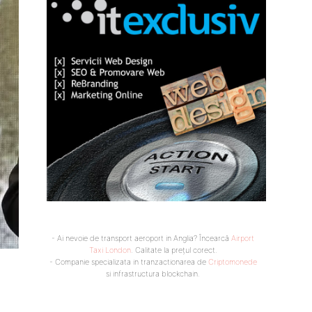
- Ai nevoie de transport aeroport in Anglia? Încearcă
Airport
Taxi London
. Calitate la prețul corect.
- Companie specializata in tranzactionarea de
Criptomonede
si infrastructura blockchain.