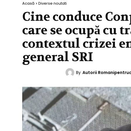
Acasă
Diverse noutati
Cine conduce Conp
care se ocupă cu tr
contextul crizei e
general SRI
By
Autorii Romanipentru
DIVERSE NOUTATI