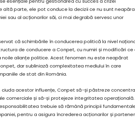
urse esențiale pentru gestionarea cu succes a crizei
e altă parte, ele pot conduce la decizii ce nu sunt neapăra
ei sau al acționarilor săi, ci mai degrabă servesc unor
.
servat că schimbările în conducerea politică la nivel națion
structura de conducere a Conpet, cu numiri și modificări ce
 noile alianțe politice. Acest fenomen nu este neapărat
Conpet, dar subliniază complexitatea mediului în care
paniile de stat din România.
 în ciuda acestor influențe, Conpet să-și păstreze concentr
le comerciale și să-și protejeze integritatea operațională.
responsabilitatea trebuie să rămână principii fundamentale
niei, pentru a asigura încrederea acționarilor și parteneri