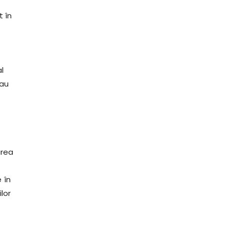
t în
al
 au
area
 în
lor