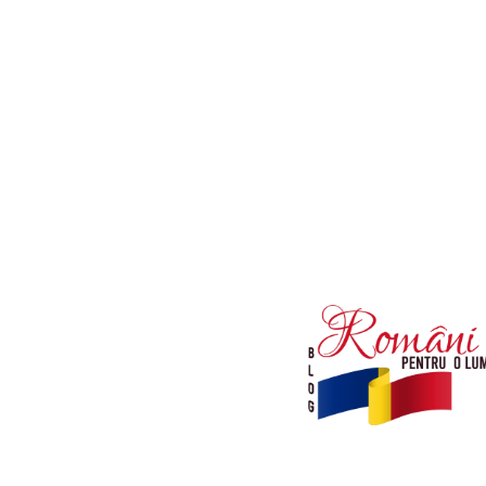
Afaceri si Industrii
Diverse noutati
Sanatate / Hobby