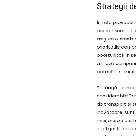
Strategii d
În fața provocări
economice globale
asigure o crește
prioritățile compa
oportunități în s
aliniază compania
potențial semnifi
Pe lângă extinder
considerabile în 
de transport și s
inovatoare, sunt
micșorarea costur
inteligență artif