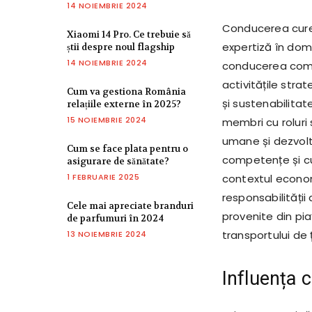
14 NOIEMBRIE 2024
Conducerea curen
Xiaomi 14 Pro. Ce trebuie să
expertiză în dome
știi despre noul flagship
14 NOIEMBRIE 2024
conducerea compa
activitățile stra
Cum va gestiona România
și sustenabilitat
relațiile externe în 2025?
15 NOIEMBRIE 2024
membri cu roluri 
umane și dezvolt
Cum se face plata pentru o
competențe și cu
asigurare de sănătate?
1 FEBRUARIE 2025
contextul econom
responsabilități
Cele mai apreciate branduri
provenite din pia
de parfumuri în 2024
transportului de ț
13 NOIEMBRIE 2024
Influența 