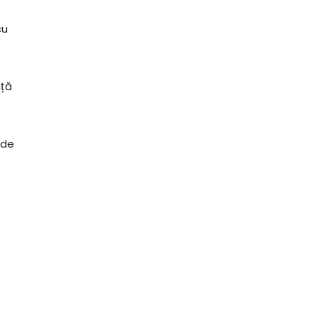
cu
nță
 de