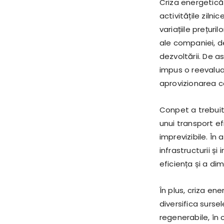
Criza energetică
activitățile zilni
variațiile prețuri
ale companiei, de
dezvoltării. De 
impus o reevaluar
aprovizionarea co
Conpet a trebuit 
unui transport ef
imprevizibile. În
infrastructurii ș
eficiența și a di
În plus, criza e
diversifica surse
regenerabile, în 