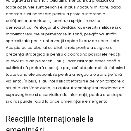
va agrava și mai mult. Oficialii americani au precizat că
toate opțiunile sunt deschise, inclusiv acțiuni militare, dacă
acestea sunt necesare pentru a proteja interesele
cetățenilor americani și pentru a sprijini tranziția
democratică. Pentagonul a desfășurat exerciții militare și a
mobilizat resurse suplimentare în zonă, pregătind unități
specializate pentru intervenții rapide în caz de necesitate.
Aceștia au colaborat cu aliați cheie pentru a asigura o
prezență strategică și pentru a coordona posibilele reacții
la evoluțiile de pe teren. Totuși, administrația americană a
subliniat că preferă o soluție pașnică și diplomatică, folosind
toate canalele disponibile pentru a negocia o tranziție fără
violență. În plus, s-au intensificat eforturile de monitorizare a
situației din Venezuela, cu ajutorul tehnologiilor moderne de
supraveghere și a serviciilor de informații, pentru a anticipa
și a răspunde rapid la orice amenințare emergentă.
Reacțiile internaționale la
amenințări