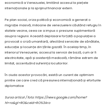
economică a Venezuelei, limitând accesul la piețele
internaționale și la sprijinul financiar extern.
Pe plan social, criza politică și economică a generat o
migrație masivă, milioane de venezueleni căutând refugiu în
statele vecine, ceea ce a impus o presiune suplimentară
asupra regiunii. Această deplasare forțată a populației a
provocat o criză umanitară, afectând serviciile de sănătate,
educație și locuințe din țările gazdă. În același timp, în
interiorul Venezuelei, accesul la servicii de bază, cum ar fi
electricitate, apă și asistență medicală, rămâne extrem de
limitat, accentuând suferința locuitorilor.
În ciuda acestor provocări, există un curent de optimism
printre cei care cred că presiunea internațională și eforturile
diplomatice
Sursa articol / foto: https://news.google.com/home?
hl=ro&gl=RO&ceid=RO%3Aro