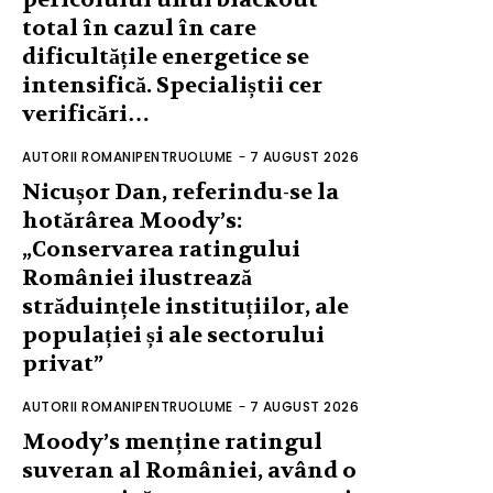
total în cazul în care
dificultățile energetice se
intensifică. Specialiștii cer
verificări…
AUTORII ROMANIPENTRUOLUME
-
7 AUGUST 2026
Nicușor Dan, referindu-se la
hotărârea Moody’s:
„Conservarea ratingului
României ilustrează
străduințele instituțiilor, ale
populației și ale sectorului
privat”
AUTORII ROMANIPENTRUOLUME
-
7 AUGUST 2026
Moody’s menține ratingul
suveran al României, având o