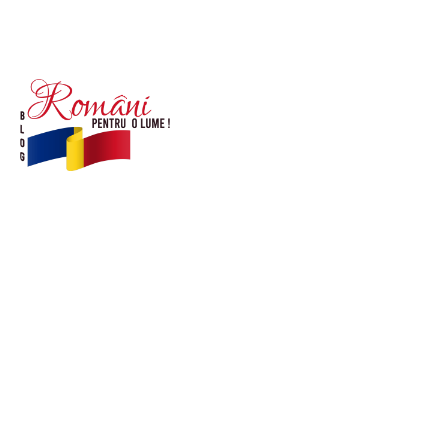
© Acest site este creat si administrat de
romanipentruolume.ro
. Toate drepturile rezervate.
Link-uri utile
POLITICĂ DE CONFIDENȚIALITATE –
ROMANIAPENTRUOLUME.RO