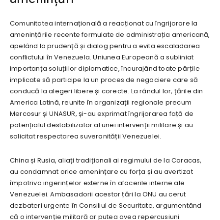
Comunitatea internațională a reacționat cu îngrijorare la
amenințările recente formulate de administrația americană,
apelând la prudență și dialog pentru a evita escaladarea
conflictului în Venezuela. Uniunea Europeană a subliniat
importanța soluțiilor diplomatice, încurajând toate părțile
implicate să participe la un proces de negociere care să
conducă la alegeri libere și corecte. La rândul lor, țările din
America Latină, reunite în organizații regionale precum
Mercosur și UNASUR, și-au exprimat îngrijorarea față de
potențialul destabilizator al unei intervenții militare și au
solicitat respectarea suveranității Venezuelei.
China și Rusia, aliați tradiționali ai regimului de la Caracas,
au condamnat orice amenințare cu forța și au avertizat
împotriva ingerințelor externe în afacerile interne ale
Venezuelei. Ambasadorii acestor țări la ONU au cerut
dezbateri urgente în Consiliul de Securitate, argumentând
că o intervenție militară ar putea avea repercusiuni