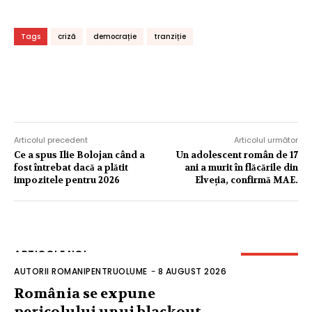
Tags
criză
democrație
tranziție
Articolul precedent
Articolul următor
Ce a spus Ilie Bolojan când a
Un adolescent român de 17
fost întrebat dacă a plătit
ani a murit în flăcările din
impozitele pentru 2026
Elveția, confirmă MAE.
ARTICOLE NOI
AUTORII ROMANIPENTRUOLUME
-
8 AUGUST 2026
România se expune
pericolului unui blackout