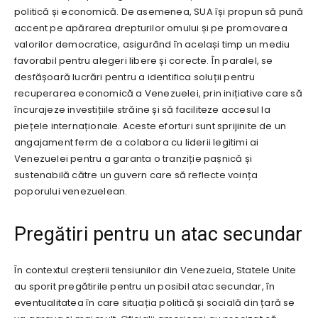
politică și economică. De asemenea, SUA își propun să pună
accent pe apărarea drepturilor omului și pe promovarea
valorilor democratice, asigurând în același timp un mediu
favorabil pentru alegeri libere și corecte. În paralel, se
desfășoară lucrări pentru a identifica soluții pentru
recuperarea economică a Venezuelei, prin inițiative care să
încurajeze investițiile străine și să faciliteze accesul la
piețele internaționale. Aceste eforturi sunt sprijinite de un
angajament ferm de a colabora cu liderii legitimi ai
Venezuelei pentru a garanta o tranziție pașnică și
sustenabilă către un guvern care să reflecte voința
poporului venezuelean.
Pregătiri pentru un atac secundar
În contextul creșterii tensiunilor din Venezuela, Statele Unite
au sporit pregătirile pentru un posibil atac secundar, în
eventualitatea în care situația politică și socială din țară se