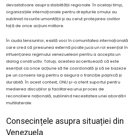
devastatoare asupra stabilității regionale. În același timp,
organizațiile internaționale pentru drepturile omului au
subliniat riscurile umanității și au cerut protejarea civililor
față de orice acțiuni militare.
În ciuda tensiunilor, există voci în comunitatea internațională
care cred că presiunea externă poate juca un rol esențial în
influențarea regimului venezuelean pentru a accepta un
dialog constructiv. Totuși, acestea accentuează că este
esențial ca orice acțiune să fie coordonată și să se bazeze
pe un consens larg pentru a asigura o tranziție pașnică și
durabilă. În acest context, ONU și-a oferit suportul pentru
medierea discuțiilor și facilitarea unui proces de
reconciliere națională, subliniind necesitatea unei abordări
multilaterale.
Consecințele asupra situației din
Venezuela