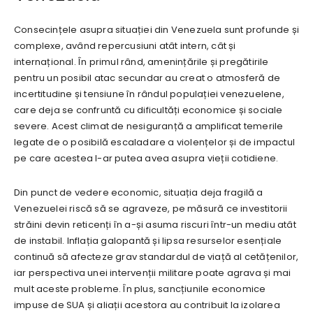
Consecințele asupra situației din Venezuela sunt profunde și
complexe, având repercusiuni atât intern, cât și
internațional. În primul rând, amenințările și pregătirile
pentru un posibil atac secundar au creat o atmosferă de
incertitudine și tensiune în rândul populației venezuelene,
care deja se confruntă cu dificultăți economice și sociale
severe. Acest climat de nesiguranță a amplificat temerile
legate de o posibilă escaladare a violențelor și de impactul
pe care acestea l-ar putea avea asupra vieții cotidiene.
Din punct de vedere economic, situația deja fragilă a
Venezuelei riscă să se agraveze, pe măsură ce investitorii
străini devin reticenți în a-și asuma riscuri într-un mediu atât
de instabil. Inflația galopantă și lipsa resurselor esențiale
continuă să afecteze grav standardul de viață al cetățenilor,
iar perspectiva unei intervenții militare poate agrava și mai
mult aceste probleme. În plus, sancțiunile economice
impuse de SUA și aliații acestora au contribuit la izolarea