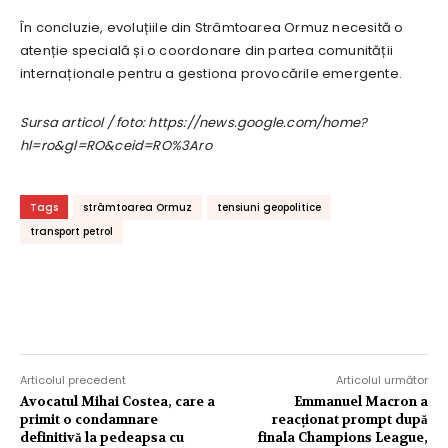
În concluzie, evoluțiile din Strâmtoarea Ormuz necesită o
atenție specială și o coordonare din partea comunității
internaționale pentru a gestiona provocările emergente.
Sursa articol / foto: https://news.google.com/home?
hl=ro&gl=RO&ceid=RO%3Aro
Tags
strâmtoarea Ormuz
tensiuni geopolitice
transport petrol
Articolul precedent
Articolul următor
Avocatul Mihai Costea, care a
Emmanuel Macron a
primit o condamnare
reacționat prompt după
definitivă la pedeapsa cu
finala Champions League,