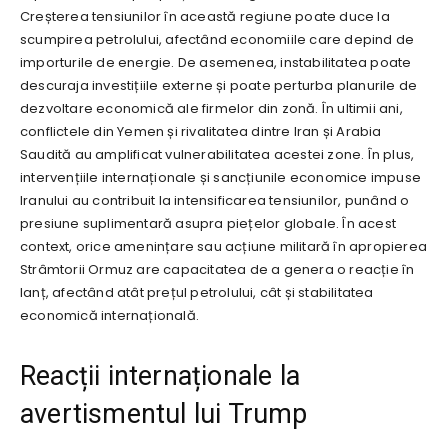
Creșterea tensiunilor în această regiune poate duce la
scumpirea petrolului, afectând economiile care depind de
importurile de energie. De asemenea, instabilitatea poate
descuraja investițiile externe și poate perturba planurile de
dezvoltare economică ale firmelor din zonă. În ultimii ani,
conflictele din Yemen și rivalitatea dintre Iran și Arabia
Saudită au amplificat vulnerabilitatea acestei zone. În plus,
intervențiile internaționale și sancțiunile economice impuse
Iranului au contribuit la intensificarea tensiunilor, punând o
presiune suplimentară asupra piețelor globale. În acest
context, orice amenințare sau acțiune militară în apropierea
Strâmtorii Ormuz are capacitatea de a genera o reacție în
lanț, afectând atât prețul petrolului, cât și stabilitatea
economică internațională.
Reacții internaționale la
avertismentul lui Trump