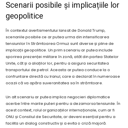
Scenarii posibile și implicațiile lor
geopolitice
În contextul avertismentului lansat de Donald Trump,
scenariile posibile ce ar putea urma din intensificarea
tensiunilor în Strâmtoarea Ormuz sunt diverse și pline de
implicații geopolitice. Un prim scenariu ar putea include
sporirea prezenței militare în zonă, atât din partea Statelor
Unite, cât și a aliaților lor, pentru a asigura securitatea
transportului de petrol. Aceasta ar putea conduce la o
confruntare directă cu Iranul, care a declarat în numeroase
ocazii că va apăra suveranitatea sa în strâmtoare.
Un alt scenariu ar putea implica negocieri diplomatice
acerbe între marile puteri pentru a dezamorsa tensiunile. În
acest context, rolul organizațiilor internaționale, cum ar fi
ONU și Consiliul de Securitate, ar deveni esențial pentru a
facilita un dialog constructiv și a evita o criză majoră.