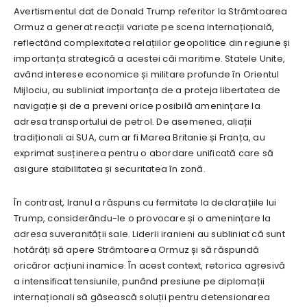
Avertismentul dat de Donald Trump referitor la Strâmtoarea
Ormuz a generat reacții variate pe scena internațională,
reflectând complexitatea relațiilor geopolitice din regiune și
importanța strategică a acestei căi maritime. Statele Unite,
având interese economice și militare profunde în Orientul
Mijlociu, au subliniat importanța de a proteja libertatea de
navigație și de a preveni orice posibilă amenințare la
adresa transportului de petrol. De asemenea, aliații
tradiționali ai SUA, cum ar fi Marea Britanie și Franța, au
exprimat susținerea pentru o abordare unificată care să
asigure stabilitatea și securitatea în zonă.
În contrast, Iranul a răspuns cu fermitate la declarațiile lui
Trump, considerându-le o provocare și o amenințare la
adresa suveranității sale. Liderii iranieni au subliniat că sunt
hotărâți să apere Strâmtoarea Ormuz și să răspundă
oricăror acțiuni inamice. În acest context, retorica agresivă
a intensificat tensiunile, punând presiune pe diplomații
internaționali să găsească soluții pentru detensionarea