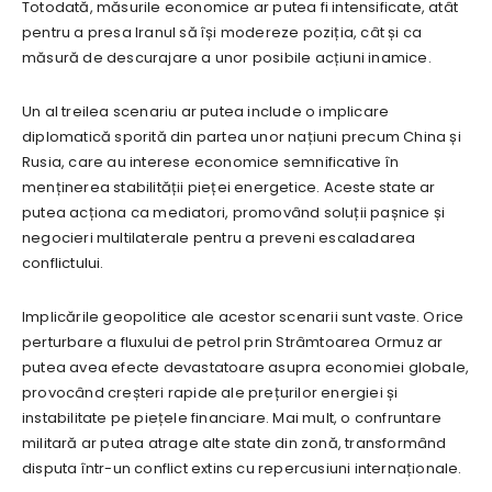
Totodată, măsurile economice ar putea fi intensificate, atât
pentru a presa Iranul să își modereze poziția, cât și ca
măsură de descurajare a unor posibile acțiuni inamice.
Un al treilea scenariu ar putea include o implicare
diplomatică sporită din partea unor națiuni precum China și
Rusia, care au interese economice semnificative în
menținerea stabilității pieței energetice. Aceste state ar
putea acționa ca mediatori, promovând soluții pașnice și
negocieri multilaterale pentru a preveni escaladarea
conflictului.
Implicările geopolitice ale acestor scenarii sunt vaste. Orice
perturbare a fluxului de petrol prin Strâmtoarea Ormuz ar
putea avea efecte devastatoare asupra economiei globale,
provocând creșteri rapide ale prețurilor energiei și
instabilitate pe piețele financiare. Mai mult, o confruntare
militară ar putea atrage alte state din zonă, transformând
disputa într-un conflict extins cu repercusiuni internaționale.