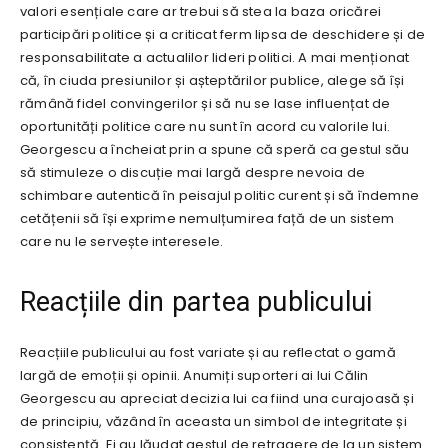
valori esențiale care ar trebui să stea la baza oricărei
participări politice și a criticat ferm lipsa de deschidere și de
responsabilitate a actualilor lideri politici. A mai menționat
că, în ciuda presiunilor și așteptărilor publice, alege să își
rămână fidel convingerilor și să nu se lase influențat de
oportunități politice care nu sunt în acord cu valorile lui.
Georgescu a încheiat prin a spune că speră ca gestul său
să stimuleze o discuție mai largă despre nevoia de
schimbare autentică în peisajul politic curent și să îndemne
cetățenii să își exprime nemulțumirea față de un sistem
care nu le servește interesele.
Reacțiile din partea publicului
Reacțiile publicului au fost variate și au reflectat o gamă
largă de emoții și opinii. Anumiți suporteri ai lui Călin
Georgescu au apreciat decizia lui ca fiind una curajoasă și
de principiu, văzând în aceasta un simbol de integritate și
consistență. Ei au lăudat gestul de retragere de la un sistem