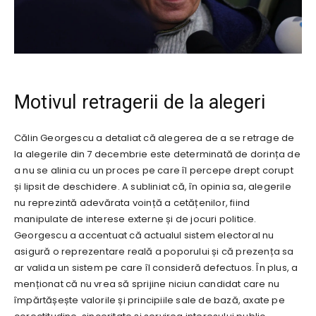
Motivul retragerii de la alegeri
Călin Georgescu a detaliat că alegerea de a se retrage de
la alegerile din 7 decembrie este determinată de dorința de
a nu se alinia cu un proces pe care îl percepe drept corupt
și lipsit de deschidere. A subliniat că, în opinia sa, alegerile
nu reprezintă adevărata voință a cetățenilor, fiind
manipulate de interese externe și de jocuri politice.
Georgescu a accentuat că actualul sistem electoral nu
asigură o reprezentare reală a poporului și că prezența sa
ar valida un sistem pe care îl consideră defectuos. În plus, a
menționat că nu vrea să sprijine niciun candidat care nu
împărtășește valorile și principiile sale de bază, axate pe