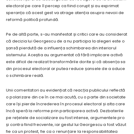
electoral pe care îl percep ca fiind corupt și au exprimat
speranța că acest gest va atrage atenția asupra nevoii de
reformă politică profundă.
Pe de altă parte, s-au manifestat și critici care au considerat
că decizia lui Georgescu de a nu participa la alegeri este o
șansă pierdută de a influența schimbarea din interiorul
sistemului. Aceștia au argumentat că fără implicare activă
este dificil de realizat transformările dorite și că absența sa
din procesul electoral ar putea reduce șansele de a aduce
o schimbare reală.
Unii comentatori au evidențiat că reacția publicului reflectă
o polarizare din ce în ce mai acută, cu o parte din societate
care își pierde încrederea în procesul electoral și alta care
încă speră la reforme prin participarea activă. Dezbaterile
pe rețelele de socializare au fost intense, argumentele pro
și contra fiind frecvente, iar gestul lui Georgescu a fost văzut
fie ca un protest, fie ca o renunțare la responsabilitatea