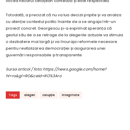
vocea fiecărui cetățean contează și este respectată.
Totodată, a precizat că nu va lua decizii pripite și va analiza
cu atenție contextul politic înainte de a se angaja într-un
proiect concret. Georgescu și-a exprimat speranța că
gestul său de a se retrage de la alegerile actuale va stimula
o dezbatere mai largă și va încuraja reformele necesare
pentru revitalizarea democrației și asigurarea unei
guvernări responsabile și transparente.
Sursa articol / foto: https://news.google.com/home?
hl=ro&gl=RO&ceid=RO%3Aro
Tags
alegeri
corupție
integritate