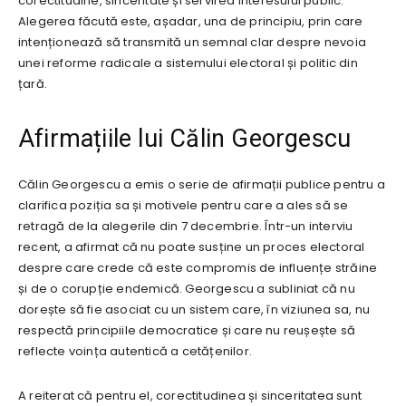
corectitudine, sinceritate și servirea interesului public.
Alegerea făcută este, așadar, una de principiu, prin care
intenționează să transmită un semnal clar despre nevoia
unei reforme radicale a sistemului electoral și politic din
țară.
Afirmațiile lui Călin Georgescu
Călin Georgescu a emis o serie de afirmații publice pentru a
clarifica poziția sa și motivele pentru care a ales să se
retragă de la alegerile din 7 decembrie. Într-un interviu
recent, a afirmat că nu poate susține un proces electoral
despre care crede că este compromis de influențe străine
și de o corupție endemică. Georgescu a subliniat că nu
dorește să fie asociat cu un sistem care, în viziunea sa, nu
respectă principiile democratice și care nu reușește să
reflecte voința autentică a cetățenilor.
A reiterat că pentru el, corectitudinea și sinceritatea sunt