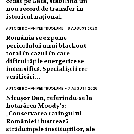
cedat pe Gata, stabilind un
nou record de transfer în
istoricul național.
AUTORII ROMANIPENTRUOLUME
-
8 AUGUST 2026
România se expune
pericolului unui blackout
total în cazul în care
dificultățile energetice se
intensifică. Specialiștii cer
verificări…
AUTORII ROMANIPENTRUOLUME
-
7 AUGUST 2026
Nicușor Dan, referindu-se la
hotărârea Moody’s:
„Conservarea ratingului
României ilustrează
străduințele instituțiilor, ale