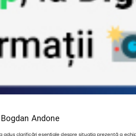
ui Bogdan Andone
adus clarificări esențiale despre situația prezentă a echi