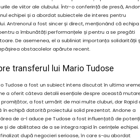
nurile de viitor ale clubului. Într-o conferință de presă, Ando
nul echipei și a abordat subiectele de interes pentru
lui. Antrenorul a fost sincer și direct, menționând că echipa
pentru a îmbunătăți performanțele și pentru a se pregăti
iitoare. De asemenea, el a subliniat importanța solidarității ș
depășirea obstacolelor apărute recent.
pre transferul lui Mario Tudose
rio Tudose a fost un subiect intens discutat în ultima vreme
e a oferit câteva detalii esențiale despre această mutare
promițător, a fost urmărit de mai multe cluburi, dar Rapid 
ă în echipă datorită proiectului solid prezentat. Andone a
rârea de a-l aduce pe Tudose a fost influențată de potenți
 și de abilitatea de a se integra rapid în cerințele echipei.
 finalizat după negocieri serioase, în care s-au abordat