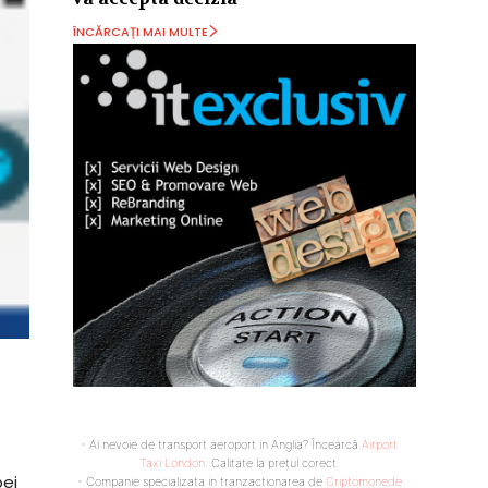
ÎNCĂRCAȚI MAI MULTE
- Ai nevoie de transport aeroport in Anglia? Încearcă
Airport
Taxi London
. Calitate la prețul corect.
pei
- Companie specializata in tranzactionarea de
Criptomonede