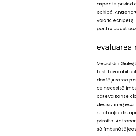
aspecte privind c
echipă. Antrenor
valoric echipei și
pentru acest se
evaluarea 
Meciul din Giuleșt
fost favorabil e
desfășurarea part
ce necesită îmbu
câteva șanse clare
decisiv în eșecu
neatenție din ap
primite. Antreno
să îmbunătățeas