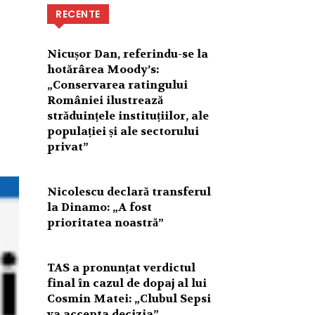
RECENTE
Nicușor Dan, referindu-se la
hotărârea Moody’s:
„Conservarea ratingului
României ilustrează
străduințele instituțiilor, ale
populației și ale sectorului
privat”
Nicolescu declară transferul
la Dinamo: „A fost
prioritatea noastră”
TAS a pronunțat verdictul
final în cazul de dopaj al lui
Cosmin Matei: „Clubul Sepsi
va accepta decizia”