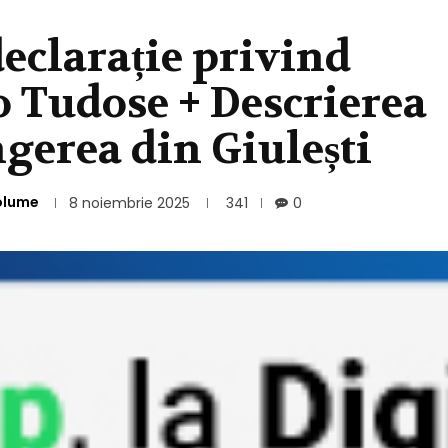
eclarație privind
 Tudose + Descrierea
gerea din Giulești
olume
8 noiembrie 2025
341
0