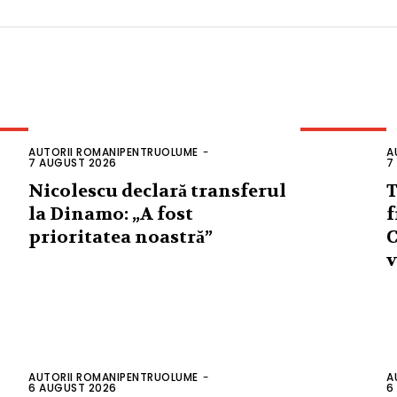
AUTORII ROMANIPENTRUOLUME
-
A
7 AUGUST 2026
7
Nicolescu declară transferul
T
la Dinamo: „A fost
f
prioritatea noastră”
C
v
AUTORII ROMANIPENTRUOLUME
-
A
6 AUGUST 2026
6