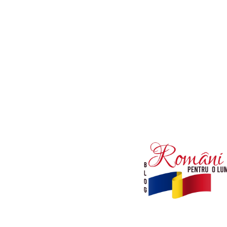
Afaceri si Industrii
Diverse noutati
Sanatate / Hobby