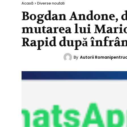
Acasă
Diverse noutati
Bogdan Andone, d
mutarea lui Mario
Rapid după înfrân
By
Autorii Romanipentru
DIVERSE NOUTATI