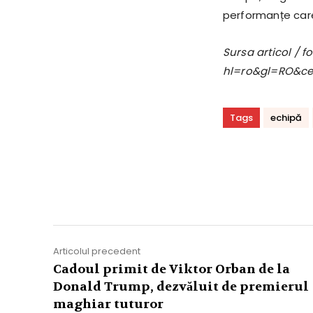
performanțe care s
Sursa articol / 
hl=ro&gl=RO&c
Tags
echipă
Acțiune
Articolul precedent
Cadoul primit de Viktor Orban de la
Donald Trump, dezvăluit de premierul
maghiar tuturor