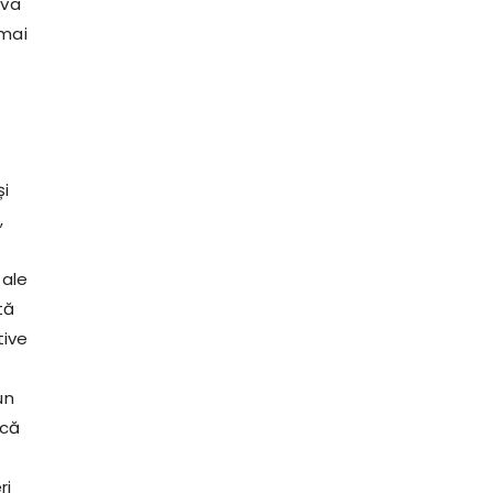
 va
 mai
și
,
 ale
tă
tive
un
acă
ri