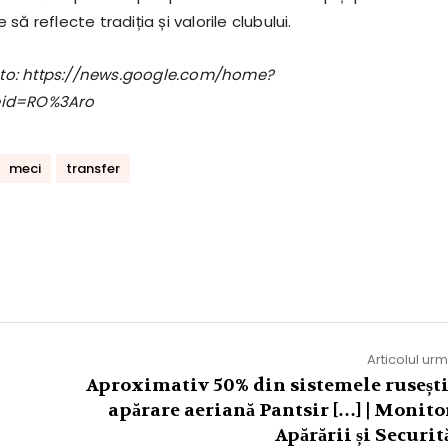
ă reflecte tradiția și valorile clubului.
foto: https://news.google.com/home?
eid=RO%3Aro
meci
transfer
Articolul ur
Aproximativ 50% din sistemele rusești
apărare aeriană Pantsir […] | Monito
Apărării și Securit