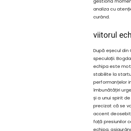
gestiona momentel
analiza cu atenți
curând.
viitorul e
După eșecul din Gi
speculații. Bogda
echipa este moti
stabilite la star
performanțelor in
îmbunătățiri urg
și a unui spirit 
precizat că se v
accent deosebit 
față presiunilor 
echipa, asigurând