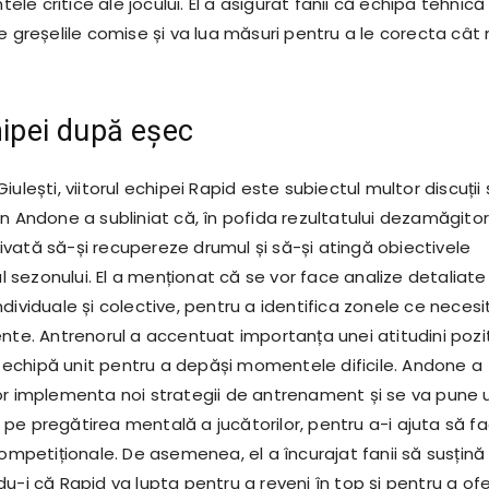
e critice ale jocului. El a asigurat fanii că echipa tehnică
e greșelile comise și va lua măsuri pentru a le corecta cât
chipei după eșec
ulești, viitorul echipei Rapid este subiectul multor discuții 
n Andone a subliniat că, în pofida rezultatului dezamăgitor
vată să-și recupereze drumul și să-și atingă obiectivele
tul sezonului. El a menționat că se vor face analize detaliate
dividuale și colective, pentru a identifica zonele ce necesi
ente. Antrenorul a accentuat importanța unei atitudini pozi
de echipă unit pentru a depăși momentele dificile. Andone a
or implementa noi strategii de antrenament și se va pune 
pe pregătirea mentală a jucătorilor, pentru a-i ajuta să f
competiționale. De asemenea, el a încurajat fanii să susțină
u-i că Rapid va lupta pentru a reveni în top și pentru a ofe