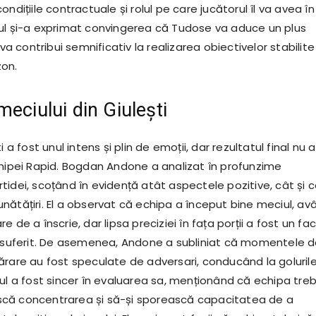
ondițiile contractuale și rolul pe care jucătorul îl va avea în
ul și-a exprimat convingerea că Tudose va aduce un plus
 va contribui semnificativ la realizarea obiectivelor stabilite
zon.
meciului din Giulești
i a fost unul intens și plin de emoții, dar rezultatul final nu a
chipei Rapid. Bogdan Andone a analizat în profunzime
idei, scoțând în evidență atât aspectele pozitive, cât și c
nătățiri. El a observat că echipa a început bine meciul, av
 de a înscrie, dar lipsa preciziei în fața porții a fost un fa
l suferit. De asemenea, Andone a subliniat că momentele 
ărare au fost speculate de adversari, conducând la goluril
rul a fost sincer în evaluarea sa, menționând că echipa tre
că concentrarea și să-și sporească capacitatea de a