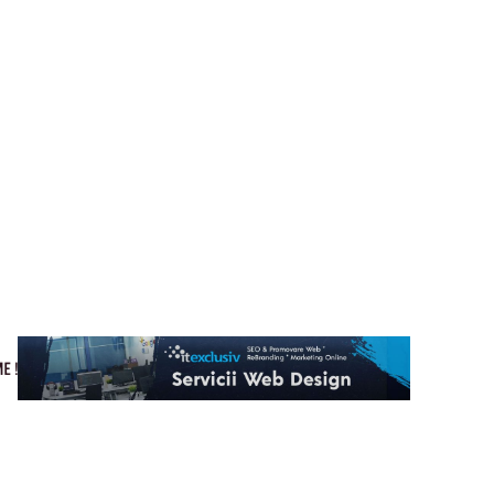
Cultura si Entertainment
Home & Deco
Tech