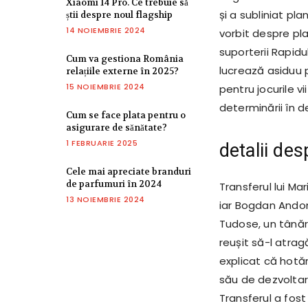
Xiaomi 14 Pro. Ce trebuie să
și a subliniat pla
știi despre noul flagship
14 NOIEMBRIE 2024
vorbit despre pla
suporterii Rapidu
Cum va gestiona România
lucrează asiduu 
relațiile externe în 2025?
15 NOIEMBRIE 2024
pentru jocurile v
determinării în 
Cum se face plata pentru o
asigurare de sănătate?
1 FEBRUARIE 2025
detalii des
Cele mai apreciate branduri
de parfumuri în 2024
Transferul lui Ma
13 NOIEMBRIE 2024
iar Bogdan Andon
Tudose, un tânăr 
reușit să-l atrag
explicat că hotă
său de dezvoltare
Transferul a fost