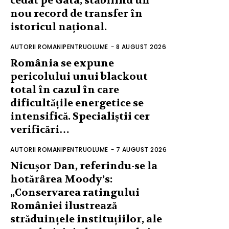
cedat pe Gata, stabilind un
nou record de transfer în
istoricul național.
AUTORII ROMANIPENTRUOLUME
-
8 AUGUST 2026
România se expune
pericolului unui blackout
total în cazul în care
dificultățile energetice se
intensifică. Specialiștii cer
verificări…
AUTORII ROMANIPENTRUOLUME
-
7 AUGUST 2026
Nicușor Dan, referindu-se la
hotărârea Moody’s:
„Conservarea ratingului
României ilustrează
străduințele instituțiilor, ale