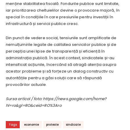
menține stabilitatea fiscală. Fondurile publice sunt limitate,
iar prioritizarea cheltuielilor devine o provocare majoră, în
special în condițiile în care presiunile pentru investiții în
infrastructură și servicii publice cresc.
Din punct de vedere social, tensiunile sunt amplificate de
nemulțumirile legate de calitatea serviciilor publice și de
percepția unei lipse de transparență și eficiență în
administrația publică. În acest context, sindicatele și-au
intensificat acțiunile, încercând să atragă atenția asupra
acestor probleme și să forțeze un dialog constructiv cu
autoritățile pentru a găsi soluții care să răspundă
provocărilor actuale.
Sursa articol / foto: https://news.google.com/home?
hl=ro&gl=RO&ceid=RO%3Aro
Tags
economie
proteste
sindicate