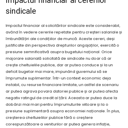
Impactul financiar al cererilor
sindicale
Impactul financiar al solicitărilor sindicale este considerabil,
având în vedere cererile repetate pentru creșteri salariale și
îmbunătățiri ale condițiilor de muncă. Aceste cereri, deși
justificate din perspectiva drepturilor angajaților, exercită o
presiune semnificativă asupra bugetului național. Orice
majorare salarială solicitată de sindicate nu doar că ar
crește cheltuielile publice, dar ar putea conduce și la un
deficit bugetar mai mare, impunând guvernului să se
împrumute suplimentar. Într-un context economic deja
instabil, cu resurse financiare limitate, un astfel de scenariu
ar putea agrava povara datoriei publice și ar putea afecta
negativ ratingul de credit al țării. Aceasta ar putea duce la
dobânzi mai mari pentru împrumuturile viitoare și la o
presiune suplimentară asupra economiei naționale. În plus,
creșterea cheltuielilor publice fără o creștere
corespunzătoare a veniturilor ar putea genera inflație,