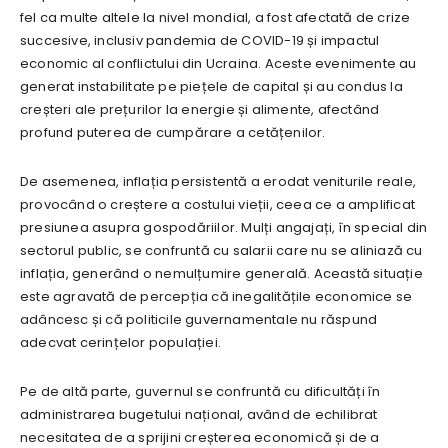
fel ca multe altele la nivel mondial, a fost afectată de crize
succesive, inclusiv pandemia de COVID-19 și impactul
economic al conflictului din Ucraina. Aceste evenimente au
generat instabilitate pe piețele de capital și au condus la
creșteri ale prețurilor la energie și alimente, afectând
profund puterea de cumpărare a cetățenilor.
De asemenea, inflația persistentă a erodat veniturile reale,
provocând o creștere a costului vieții, ceea ce a amplificat
presiunea asupra gospodăriilor. Mulți angajați, în special din
sectorul public, se confruntă cu salarii care nu se aliniază cu
inflația, generând o nemulțumire generală. Această situație
este agravată de percepția că inegalitățile economice se
adâncesc și că politicile guvernamentale nu răspund
adecvat cerințelor populației.
Pe de altă parte, guvernul se confruntă cu dificultăți în
administrarea bugetului național, având de echilibrat
necesitatea de a sprijini creșterea economică și de a