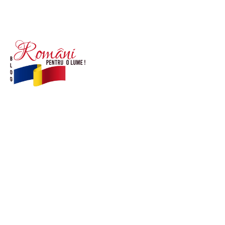
© Acest site este creat si administrat de
romanipentruolume.ro
. Toate drepturile rezervate.
Link-uri utile
POLITICĂ DE CONFIDENȚIALITATE –
ROMANIAPENTRUOLUME.RO