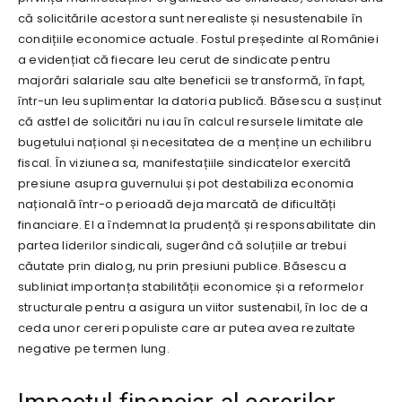
că solicitările acestora sunt nerealiste și nesustenabile în
condițiile economice actuale. Fostul președinte al României
a evidențiat că fiecare leu cerut de sindicate pentru
majorări salariale sau alte beneficii se transformă, în fapt,
într-un leu suplimentar la datoria publică. Băsescu a susținut
că astfel de solicitări nu iau în calcul resursele limitate ale
bugetului național și necesitatea de a menține un echilibru
fiscal. În viziunea sa, manifestațiile sindicatelor exercită
presiune asupra guvernului și pot destabiliza economia
națională într-o perioadă deja marcată de dificultăți
financiare. El a îndemnat la prudență și responsabilitate din
partea liderilor sindicali, sugerând că soluțiile ar trebui
căutate prin dialog, nu prin presiuni publice. Băsescu a
subliniat importanța stabilității economice și a reformelor
structurale pentru a asigura un viitor sustenabil, în loc de a
ceda unor cereri populiste care ar putea avea rezultate
negative pe termen lung.