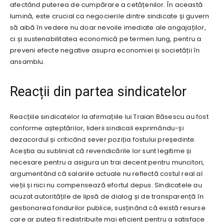
afectând puterea de cumpărare a cetățenilor. În această
lumină, este crucial ca negocierile dintre sindicate și guvern
să aibă în vedere nu doar nevoile imediate ale angajaților,
ci și sustenabilitatea economică pe termen lung, pentru a
preveni efecte negative asupra economiei și societății în
ansamblu.
Reacții din partea sindicatelor
Reacțiile sindicatelor la afirmațiile lui Traian Băsescu au fost
conforme așteptărilor, liderii sindicali exprimându-și
dezacordul și criticând sever poziția fostului președinte.
Aceștia au subliniat că revendicările lor sunt legitime și
necesare pentru a asigura un trai decent pentru muncitori,
argumentând că salariile actuale nu reflectă costul real al
vieții și nici nu compensează efortul depus. Sindicatele au
acuzat autoritățile de lipsă de dialog și de transparență în
gestionarea fondurilor publice, susținând că există resurse
care ar putea fi redistribuite mai eficient pentru a satisface