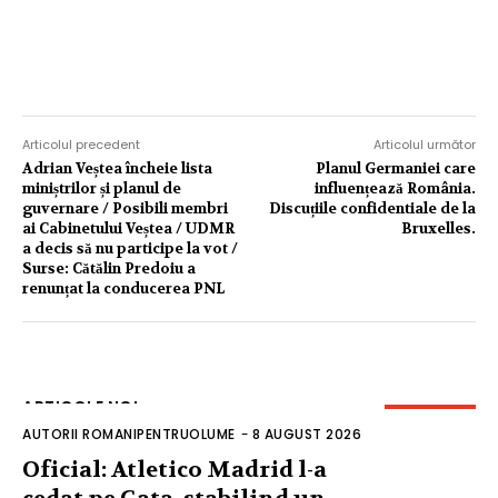
Articolul precedent
Articolul următor
Adrian Veștea încheie lista
Planul Germaniei care
miniștrilor și planul de
influențează România.
guvernare / Posibili membri
Discuțiile confidentiale de la
ai Cabinetului Veștea / UDMR
Bruxelles.
a decis să nu participe la vot /
Surse: Cătălin Predoiu a
renunțat la conducerea PNL
ARTICOLE NOI
AUTORII ROMANIPENTRUOLUME
-
8 AUGUST 2026
Oficial: Atletico Madrid l-a