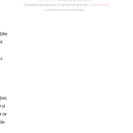
- Companie specializata in tranzactionarea de
Criptomonede
si infrastructura blockchain.
iile
ut
u,
iei,
rul
ă ar
de