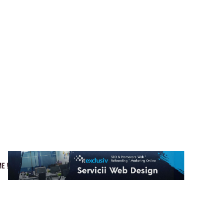
Cultura si Entertainment
Home & Deco
Tech