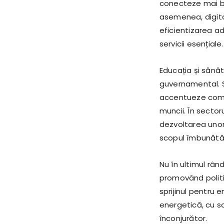
conecteze mai bin
asemenea, digital
eficientizarea ad
servicii esențiale.
Educația și sănă
guvernamental. 
accentueze compe
muncii. În sector
dezvoltarea unor
scopul îmbunătăți
Nu în ultimul râ
promovând politi
sprijinul pentru
energetică, cu s
înconjurător.