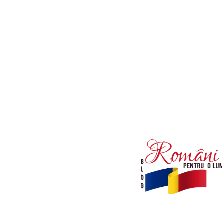
Afaceri si Industrii
Diverse noutati
Sanatate / Hobby