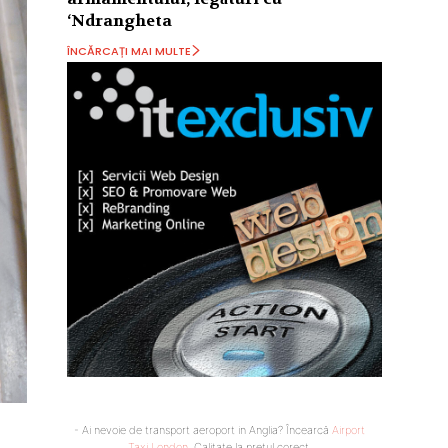
‘Ndrangheta
ÎNCĂRCAȚI MAI MULTE
- Ai nevoie de transport aeroport in Anglia? Încearcă
Airport
Taxi London
. Calitate la prețul corect.