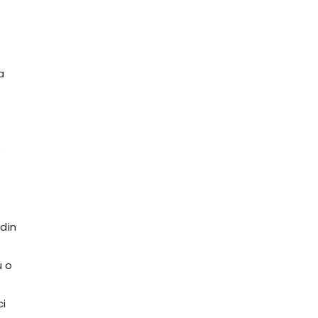
a
e
 din
u o
ci