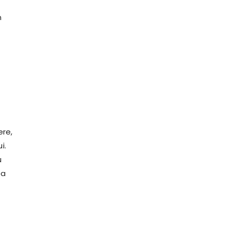
n
ere,
i.
u
ea