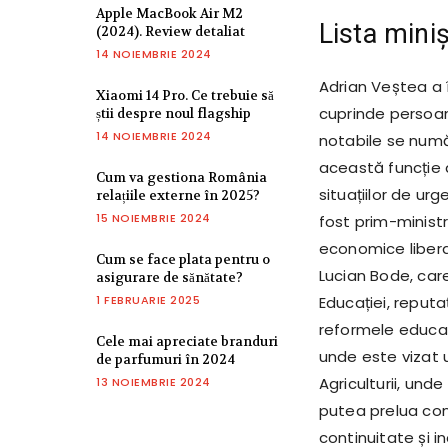
Apple MacBook Air M2
Lista miniș
(2024). Review detaliat
14 NOIEMBRIE 2024
Adrian Veștea a î
Xiaomi 14 Pro. Ce trebuie să
cuprinde persoan
știi despre noul flagship
14 NOIEMBRIE 2024
notabile se număr
această funcție 
Cum va gestiona România
situațiilor de urg
relațiile externe în 2025?
15 NOIEMBRIE 2024
fost prim-ministr
economice liberal
Cum se face plata pentru o
Lucian Bode, care
asigurare de sănătate?
1 FEBRUARIE 2025
Educației, reputa
reformele educați
Cele mai apreciate branduri
unde este vizat u
de parfumuri în 2024
Agriculturii, unde
13 NOIEMBRIE 2024
putea prelua co
continuitate și i