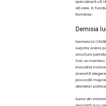
speculează că UD
viitoare, în funcț
România.
Demisia lu
Demisia lui Cătăl
surprins scena p
structura partidu
fost un membru i
invocând motive p
Această alegere 
provocări majore,
alianțelor politice
Surse din interio
asociată și cu ne