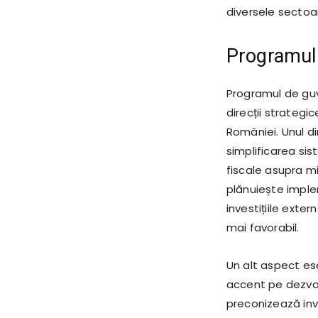
diversele secto
Programul
Programul de gu
direcții strateg
României. Unul di
simplificarea sis
fiscale asupra mic
plănuiește imple
investițiile exter
mai favorabil.
Un alt aspect es
accent pe dezvolt
preconizează inve