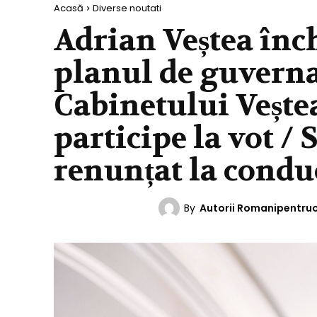
Acasă
Diverse noutati
Adrian Veștea înch
planul de guverna
Cabinetului Vește
participe la vot / 
renunțat la cond
By
Autorii Romanipentru
DIVERSE NOUTATI