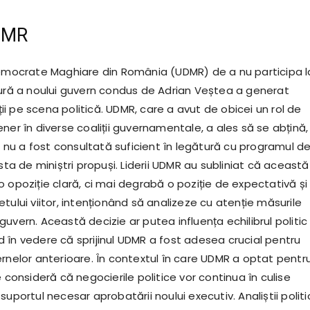
DMR
Democrate Maghiare din România (UDMR) de a nu participa l
tură a noului guvern condus de Adrian Veștea a generat
i pe scena politică. UDMR, care a avut de obicei un rol de
ner în diverse coaliții guvernamentale, a ales să se abțină,
u a fost consultată suficient în legătură cu programul d
ista de miniștri propuși. Liderii UDMR au subliniat că această
 opoziție clară, ci mai degrabă o poziție de expectativă și
tului viitor, intenționând să analizeze cu atenție măsurile
uvern. Această decizie ar putea influența echilibrul politic
 în vedere că sprijinul UDMR a fost adesea crucial pentru
ernelor anterioare. În contextul în care UDMR a optat pentr
e consideră că negocierile politice vor continua în culise
suportul necesar aprobatării noului executiv. Analiștii politi