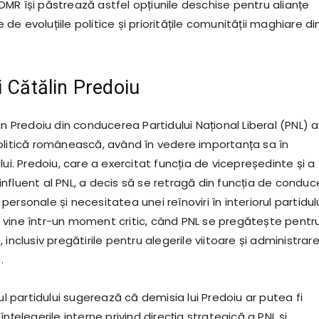
MR își păstrează astfel opțiunile deschise pentru alianțe
ie de evoluțiile politice și prioritățile comunității maghiare di
i Cătălin Predoiu
in Predoiu din conducerea Partidului Național Liberal (PNL) a
olitică românească, având în vedere importanța sa în
lui. Predoiu, care a exercitat funcția de vicepreședinte și a
nfluent al PNL, a decis să se retragă din funcția de conduc
ersonale și necesitatea unei reînoviri în interiorul partidulu
vine într-un moment critic, când PNL se pregătește pentr
 inclusiv pregătirile pentru alegerile viitoare și administrar
.
rul partidului sugerează că demisia lui Predoiu ar putea fi
înțelegerile interne privind direcția strategică a PNL și