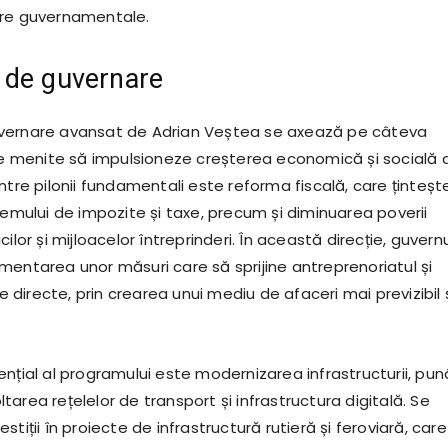
are guvernamentale.
 de guvernare
vernare avansat de Adrian Veștea se axează pe câteva
ice menite să impulsioneze creșterea economică și socială 
ntre pilonii fundamentali este reforma fiscală, care ținteșt
temului de impozite și taxe, precum și diminuarea poverii
ilor și mijloacelor întreprinderi. În această direcție, guvern
mentarea unor măsuri care să sprijine antreprenoriatul și
ne directe, prin crearea unui mediu de afaceri mai previzibil 
ențial al programului este modernizarea infrastructurii, pu
area rețelelor de transport și infrastructura digitală. Se
stiții în proiecte de infrastructură rutieră și feroviară, care