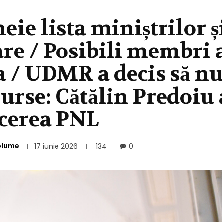
eie lista miniștrilor ș
re / Posibili membri 
a / UDMR a decis să n
Surse: Cătălin Predoiu 
ucerea PNL
olume
17 iunie 2026
134
0