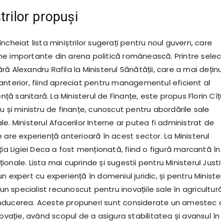
trilor propuși
ncheiat lista miniștrilor sugerați pentru noul guvern, care
e importante din arena politică românească. Printre selecț
ă Alexandru Rafila la Ministerul Sănătății, care a mai dețin
anterior, fiind apreciat pentru managementul eficient al
ență sanitară. La Ministerul de Finanțe, este propus Florin Cîț
u și ministru de finanțe, cunoscut pentru abordările sale
e. Ministerul Afacerilor Interne ar putea fi administrat de
 are experiență anterioară în acest sector. La Ministerul
ția Ligiei Deca a fost menționată, fiind o figură marcantă în
onale. Lista mai cuprinde și sugestii pentru Ministerul Justiț
n expert cu experiență în domeniul juridic, și pentru Ministe
 un specialist recunoscut pentru inovațiile sale în agricultur
nducerea. Aceste propuneri sunt considerate un amestec 
novație, având scopul de a asigura stabilitatea și avansul în