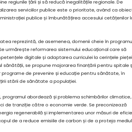
e regiunile țării și să reducă inegalitățile regionale. De
izarea serviciilor publice este o prioritate, având ca obiec
ministrației publice și îmbunătățirea accesului cetățenilor l
tatea reprezintă, de asemenea, domenii cheie în programu
Se urmărește reformarea sistemului educațional care să
tențele digitale și adaptarea curriculei la cerințele piețe
ul sănătății, se propune majorarea finanțării pentru spitale ș
 programe de prevenire și educație pentru sănătate, în
rii stării de sănătate a populației.
nd, programul abordează și problema schimbărilor climatice,
ci de tranziție către o economie verde. Se preconizează
 energia regenerabilă și implementarea unor măsuri de efici
copul de a reduce emisiile de carbon și de a proteja mediul