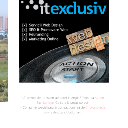
- Ai nevoie de transport aeroport in Anglia? Încearcă
Airport
Taxi London
. Calitate la prețul corect.
- Companie specializata in tranzactionarea de
Criptomonede
si infrastructura blockchain.