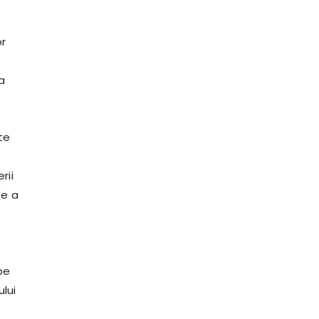
or
a
te
rii
de a
pe
ului