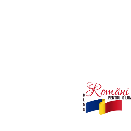
Afaceri si Industrii
Diverse noutati
Sanatate / Hobby