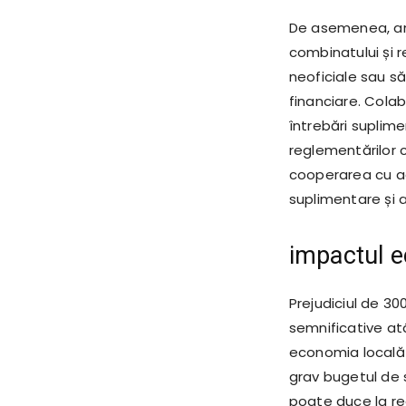
De asemenea, anch
combinatului și r
neoficiale sau s
financiare. Cola
întrebări suplime
reglementărilor c
cooperarea cu age
suplimentare și a
impactul ec
Prejudiciul de 30
semnificative at
economia locală ș
grav bugetul de s
poate duce la red