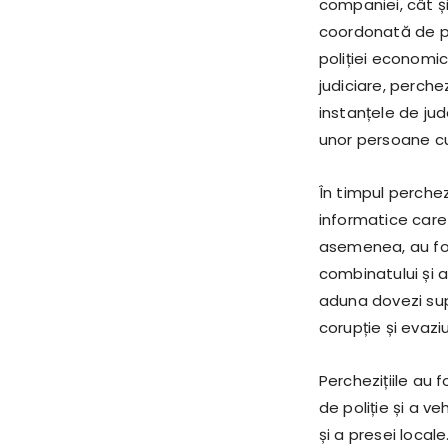
companiei, cât și
coordonată de pro
poliției economic
judiciare, perche
instanțele de ju
unor persoane cu 
În timpul perchez
informatice care
asemenea, au fos
combinatului și a
aduna dovezi sup
corupție și evazi
Perchezițiile au 
de poliție și a ve
și a presei local