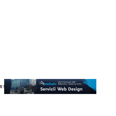
Cultura si Entertainment
Home & Deco
Tech