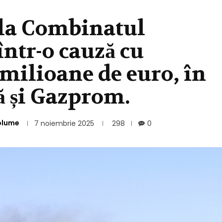
 la Combinatul
într-o cauză cu
 milioane de euro, în
ă și Gazprom.
olume
7 noiembrie 2025
298
0