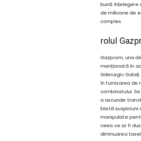
bună înțelegere a
de milioane de eu
complex.
rolul Gazp
Gazprom, una din
menționată în ac
Siderurgic Galați
în furnizarea de 
combinatului. Se 
a ascunde transfe
Există suspiciuni
manipulate pentr
ceea ce ar fi dus 
diminuarea taxel