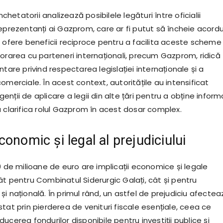
etatorii analizează posibilele legături între oficialii
eprezentanți ai Gazprom, care ar fi putut să încheie acordu
ă ofere beneficii reciproce pentru a facilita aceste scheme
borarea cu parteneri internaționali, precum Gazprom, ridică
ntare privind respectarea legislației internaționale și a
omerciale. În acest context, autoritățile au intensificat
nții de aplicare a legii din alte țări pentru a obține informa
 clarifica rolul Gazprom în acest dosar complex.
onomic și legal al prejudiciului
0 de milioane de euro are implicații economice și legale
ât pentru Combinatul Siderurgic Galați, cât și pentru
i națională. În primul rând, un astfel de prejudiciu afectea
tat prin pierderea de venituri fiscale esențiale, ceea ce
ucerea fondurilor disponibile pentru investiții publice și