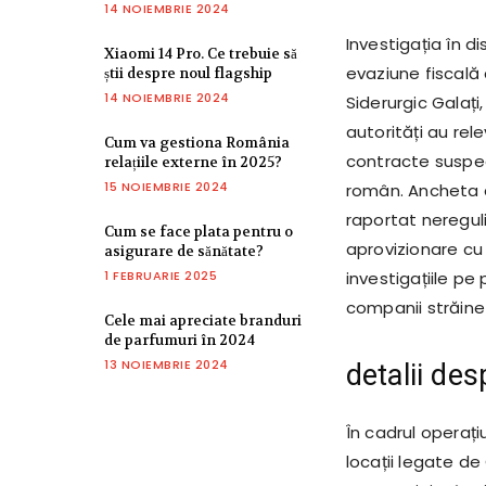
14 NOIEMBRIE 2024
Investigația în d
Xiaomi 14 Pro. Ce trebuie să
evaziune fiscală 
știi despre noul flagship
14 NOIEMBRIE 2024
Siderurgic Galați,
autorități au rel
Cum va gestiona România
contracte suspec
relațiile externe în 2025?
15 NOIEMBRIE 2024
român. Ancheta a
raportat nereguli
Cum se face plata pentru o
aprovizionare cu 
asigurare de sănătate?
1 FEBRUARIE 2025
investigațiile pe
companii străine 
Cele mai apreciate branduri
de parfumuri în 2024
13 NOIEMBRIE 2024
detalii des
În cadrul operațiu
locații legate de