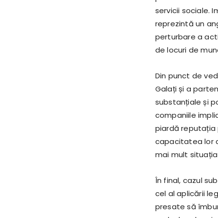
servicii sociale.
reprezintă un ang
perturbare a acti
de locuri de munc
Din punct de ved
Galați și a parten
substanțiale și p
companiile implic
piardă reputația 
capacitatea lor d
mai mult situația
În final, cazul su
cel al aplicării le
presate să îmbu