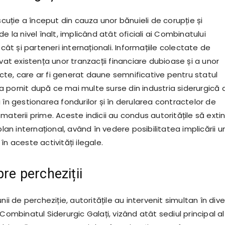
iscuție a început din cauza unor bănuieli de corupție și
de la nivel înalt, implicând atât oficiali ai Combinatului
 cât și parteneri internaționali. Informațiile colectate de
evat existența unor tranzacții financiare dubioase și a unor
te, care ar fi generat daune semnificative pentru statul
 pornit după ce mai multe surse din industria siderurgică 
 în gestionarea fondurilor și în derularea contractelor de
materii prime. Aceste indicii au condus autoritățile să exti
 plan internațional, având în vedere posibilitatea implicării u
în aceste activități ilegale.
pre percheziții
nii de percheziție, autoritățile au intervenit simultan în div
 Combinatul Siderurgic Galați, vizând atât sediul principal al