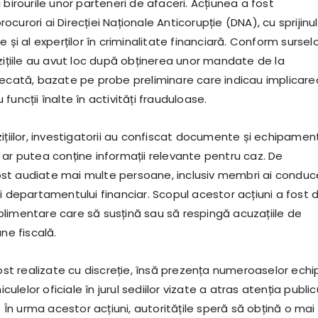
 birourile unor parteneri de afaceri. Acțiunea a fost
curori ai Direcției Naționale Anticorupție (DNA), cu sprijinul
e și al experților în criminalitate financiară. Conform sursel
zițiile au avut loc după obținerea unor mandate de la
decată, bazate pe probe preliminare care indicau implicare
funcții înalte în activități frauduloase.
ițiilor, investigatorii au confiscat documente și echipamen
 ar putea conține informații relevante pentru caz. De
t audiate mai multe persoane, inclusiv membri ai conduce
i departamentului financiar. Scopul acestor acțiuni a fost 
limentare care să susțină sau să respingă acuzațiile de
une fiscală.
fost realizate cu discreție, însă prezența numeroaselor echi
hiculelor oficiale în jurul sediilor vizate a atras atenția public
e. În urma acestor acțiuni, autoritățile speră să obțină o mai