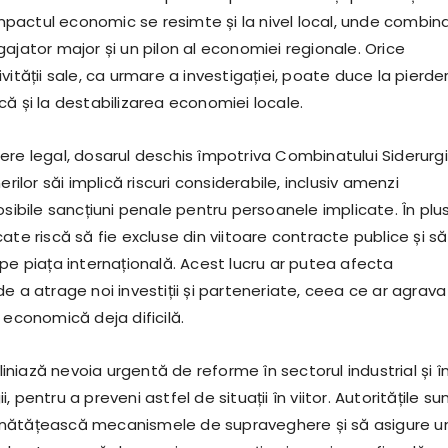
 Impactul economic se resimte și la nivel local, unde combin
ajator major și un pilon al economiei regionale. Orice
vității sale, ca urmare a investigației, poate duce la pierder
ă și la destabilizarea economiei locale.
ere legal, dosarul deschis împotriva Combinatului Siderurg
erilor săi implică riscuri considerabile, inclusiv amenzi
osibile sancțiuni penale pentru persoanele implicate. În plus
ate riscă să fie excluse din viitoare contracte publice și să 
pe piața internațională. Acest lucru ar putea afecta
e a atrage noi investiții și parteneriate, ceea ce ar agrava 
 economică deja dificilă.
bliniază nevoia urgentă de reforme în sectorul industrial și î
gii, pentru a preveni astfel de situații în viitor. Autoritățile su
nătățească mecanismele de supraveghere și să asigure u