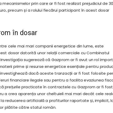
 mecanismelor prin care ar fi fost realizat prejudiciul de 3
ro, precum și a rolului fiecărui participant în acest dosar
rom în dosar
tre cele mai mari companii energetice din lume, este
est dosar datorită unor relații comerciale cu Combinatul
. Investigația sugerează că Gazprom ar fi avut un rol impor
materii prime și resurse energetice esențiale pentru produc
investighează dacă aceste tranzacții ar fi fost folosite pe
ruri financiare ilegale sau pentru a facilita evaziunea fisca
 că prețurile practicate în contractele cu Gazprom ar fi fost
u a crea aparența unor cheltuieli mai mari decât cele real
la reducerea artificială a profiturilor raportate și, implicit, l
or plătite către statul român.