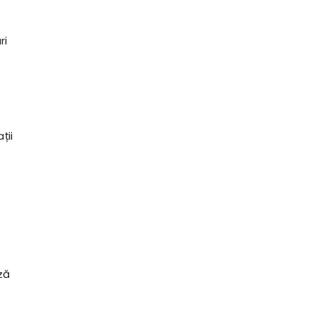
ri
ții
ză