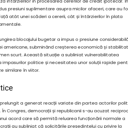
uza întârzierilor în procesarea cererilor de credit ipotecar. Î
adus presiuni suplimentare asupra micilor afaceri, care au f
ță atât unei scăderi a cererii, cât și întârzierilor în plata
namentale.
lungirea blocajului bugetar a impus o presiune considerabil
i americane, subminând creșterea economică și stabilita
men scurt. Această situație a subliniat vulnerabilitatea
 impasurilor politice și necesitatea unor soluții rapide pent
e similare în viitor.
itice
prelungit a generat reacții variate din partea actorilor polit
. În Congres, democrații și republicanii s-au acuzat recipro
nui acord care să permită reluarea funcționării normale a
ații au subliniat că solicitările președintelui cu privire la