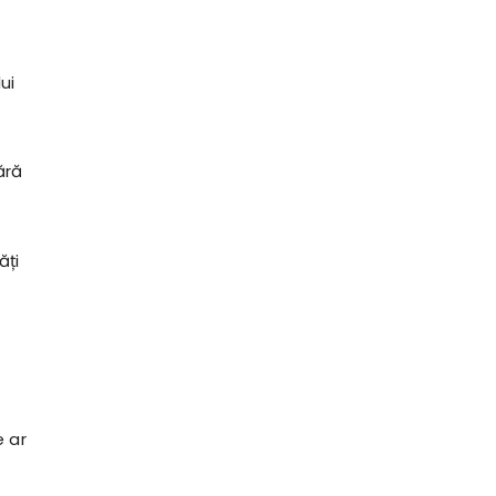
ui
ără
ăți
e ar