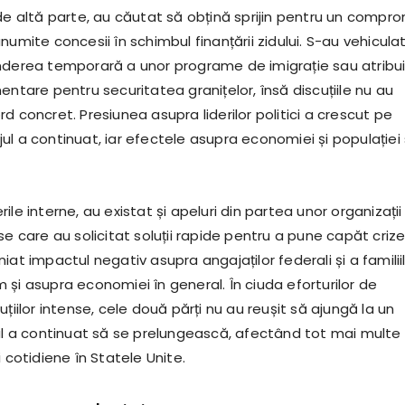
de altă parte, au căutat să obțină sprijin pentru un compro
numite concesii în schimbul finanțării zidului. S-au vehicula
nderea temporară a unor programe de imigrație sau atribu
entare pentru securitatea granițelor, însă discuțiile nu au
d concret. Presiunea asupra liderilor politici a crescut pe
l a continuat, iar efectele asupra economiei și populației
ile interne, au existat și apeluri din partea unor organizații 
se care au solicitat soluții rapide pentru a pune capăt crizei
iat impactul negativ asupra angajaților federali și a familii
și asupra economiei în general. În ciuda eforturilor de
uțiilor intense, cele două părți nu au reușit să ajungă la un
jul a continuat să se prelungească, afectând tot mai multe
i cotidiene în Statele Unite.