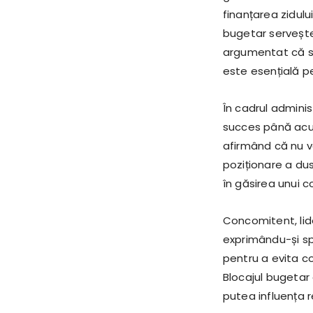
finanțarea zidulu
bugetar servește 
argumentat că sec
este esențială pe
În cadrul administ
succes până acum
afirmând că nu v
poziționare a dus 
în găsirea unui 
Concomitent, lider
exprimându-și sp
pentru a evita co
Blocajul bugetar 
putea influența r