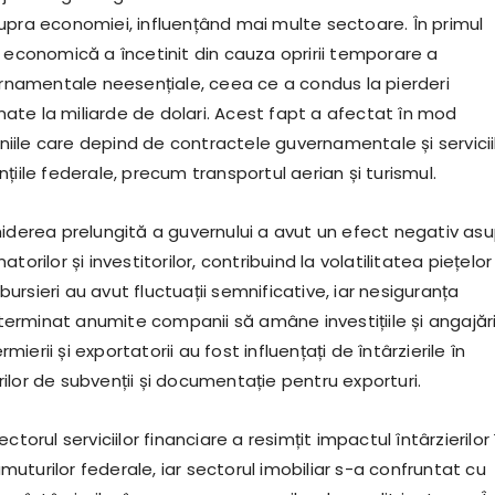
upra economiei, influențând mai multe sectoare. În primul
a economică a încetinit din cauza opririi temporare a
vernamentale neesențiale, ceea ce a condus la pierderi
te la miliarde de dolari. Acest fapt a afectat în mod
ile care depind de contractele guvernamentale și servicii
țiile federale, precum transportul aerian și turismul.
hiderea prelungită a guvernului a avut un efect negativ as
torilor și investitorilor, contribuind la volatilitatea piețelor
i bursieri au avut fluctuații semnificative, iar nesiguranța
rminat anumite companii să amâne investițiile și angajări
erii și exportatorii au fost influențați de întârzierile în
ilor de subvenții și documentație pentru exporturi.
ctorul serviciilor financiare a resimțit impactul întârzierilor 
turilor federale, iar sectorul imobiliar s-a confruntat cu