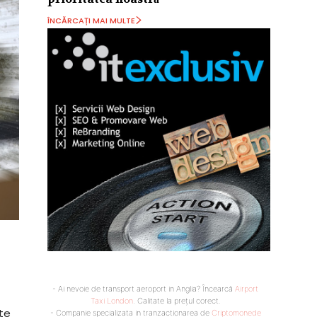
ÎNCĂRCAȚI MAI MULTE
- Ai nevoie de transport aeroport in Anglia? Încearcă
Airport
Taxi London
. Calitate la prețul corect.
te
- Companie specializata in tranzactionarea de
Criptomonede