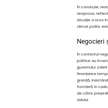
În concluzie, reac
reciproce, reflec
situație a scos î
climat politic ex
Negocieri ș
În contextul nego
politice au înce
guvernului. Lide
finanțarea tempor
graniță, insistâ
frontieră în cad
de către președin
zidului.