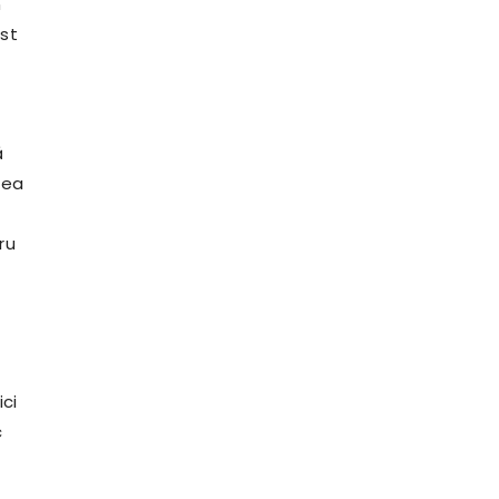
n
ost
ă
tea
ru
ici
c