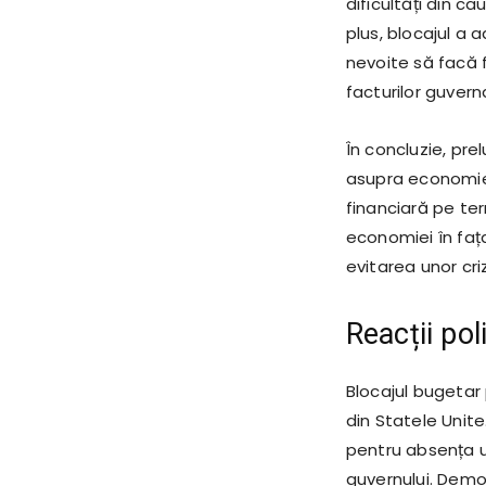
dificultăți din ca
plus, blocajul a 
nevoite să facă fa
facturilor guver
În concluzie, pre
asupra economie
financiară pe ter
economiei în fața
evitarea unor criz
Reacții pol
Blocajul bugetar 
din Statele Unite
pentru absența u
guvernului. Democr