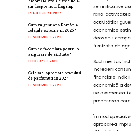
Xiaomi 14 Pro. Ce trebuie să
semnificative as
știi despre noul flagship
14 NOIEMBRIE 2024
rând, activitate
activităților gu
Cum va gestiona România
economice estima
relațiile externe în 2025?
15 NOIEMBRIE 2024
deosebit compani
furnizate de agen
Cum se face plata pentru o
asigurare de sănătate?
Suplimentar, înc
1 FEBRUARIE 2025
încrederii consuma
Cele mai apreciate branduri
financiare. Indici
de parfumuri în 2024
economică a dete
13 NOIEMBRIE 2024
De asemenea, fermi
procesarea cerer
În mod special, se
aprobarea împrumu