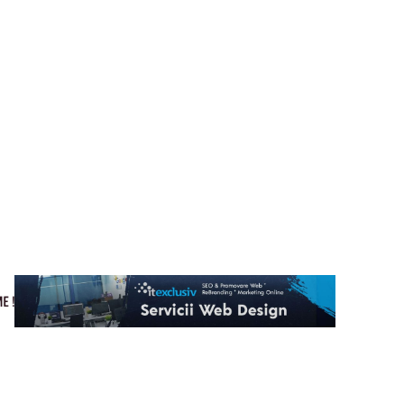
Cultura si Entertainment
Home & Deco
Tech