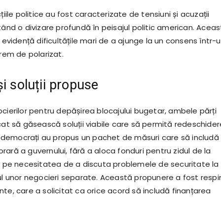
țiile politice au fost caracterizate de tensiuni și acuzații
tând o divizare profundă în peisajul politic american. Acea
n evidență dificultățile mari de a ajunge la un consens într-
trem de polarizat.
i soluții propuse
cierilor pentru depășirea blocajului bugetar, ambele părți
rcat să găsească soluții viabile care să permită redeschide
rii democrați au propus un pachet de măsuri care să includă
ară a guvernului, fără a aloca fonduri pentru zidul de la
nd pe necesitatea de a discuta problemele de securitate la
rul unor negocieri separate. Această propunere a fost resp
te, care a solicitat ca orice acord să includă finanțarea