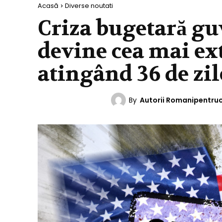
Acasă
Diverse noutati
Criza bugetară g
devine cea mai ext
atingând 36 de zil
By
Autorii Romanipentru
DIVERSE NOUTATI