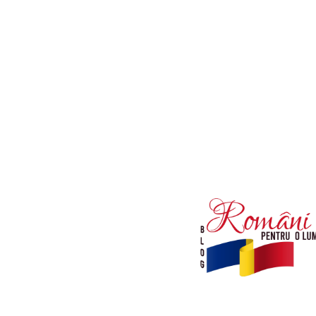
Afaceri si Industrii
Diverse noutati
Sanatate / Hobby