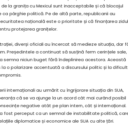
i de la granița cu Mexicul sunt inacceptabile și că blocajul
ca pârghie politică. Pe de altă parte, republicanii au
uritatea națională este o prioritate și că finanțarea zidul
ntru protejarea granițelor.
rației, diverși oficiali au încercat să medieze situația, dar f
. Președintele a continuat să susțină ferm cerințele sale,
a semna niciun buget fără îndeplinirea acestora. Această
la o polarizare accentuată a discursului politic și la dificult
compromis.
ii internaționali au urmărit cu îngrijorare situația din SUA,
eranța că se va ajunge la un acord cât mai curând posibil
nsecințe negative atât pe plan intern, cât și internațional.
a fost perceput ca un semnal de instabilitate politică, car
elațiile diplomatice și economice ale SUA cu alte țări.