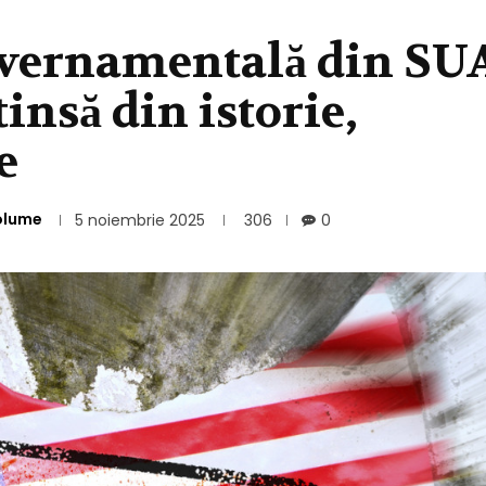
uvernamentală din SU
insă din istorie,
e
olume
5 noiembrie 2025
306
0