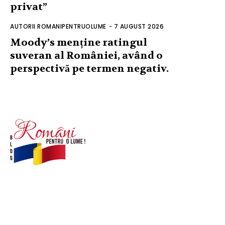
privat”
AUTORII ROMANIPENTRUOLUME
-
7 AUGUST 2026
Moody’s menține ratingul
suveran al României, având o
perspectivă pe termen negativ.
© Acest site este creat si administrat de
romanipentruolume.ro
. Toate drepturile rezervate.