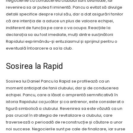
negocierile cu conducerea clubului sunt avansate, iar
revenirea sa ar putea fi iminentă. Pancu a evitat să divulge
detalii specifice despre rolul său, dar a dat asigurări fanilor
că are intenția de a aduce un plus de valoare echipei,
indiferent de funcția pe care o va ocupa. Reacțiile la
declarația sa au fost imediate, mulți dintre susținătorii
Rapidului exprimându-și entuziasmul și sprijinul pentru o
eventuală întoarcere a sa la club.
Sosirea la Rapid
Sosirea lui Daniel Pancu la Rapid se profilează ca un
moment anticipat de fanii clubului, dar și de conducerea
echipei. Pancu, care a lăsat o amprentă semnificativă în
istoria Rapidului ca jucător și ca antrenor, este considerat o
figură simbolică a clubului. Revenirea sa este văzută ca un
pas crucial în strategia de revitalizare a clubului, care
traversează o perioadă de reconstrucție și căutare a unor
noi succese. Negocierile sunt pe cale de finalizare, iar surse