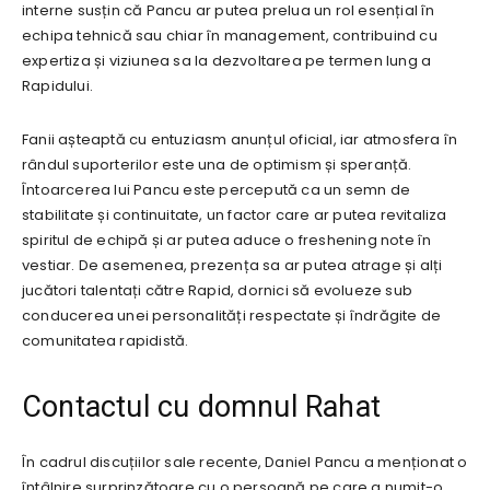
interne susțin că Pancu ar putea prelua un rol esențial în
echipa tehnică sau chiar în management, contribuind cu
expertiza și viziunea sa la dezvoltarea pe termen lung a
Rapidului.
Fanii așteaptă cu entuziasm anunțul oficial, iar atmosfera în
rândul suporterilor este una de optimism și speranță.
Întoarcerea lui Pancu este percepută ca un semn de
stabilitate și continuitate, un factor care ar putea revitaliza
spiritul de echipă și ar putea aduce o freshening note în
vestiar. De asemenea, prezența sa ar putea atrage și alți
jucători talentați către Rapid, dornici să evolueze sub
conducerea unei personalități respectate și îndrăgite de
comunitatea rapidistă.
Contactul cu domnul Rahat
În cadrul discuțiilor sale recente, Daniel Pancu a menționat o
întâlnire surprinzătoare cu o persoană pe care a numit-o