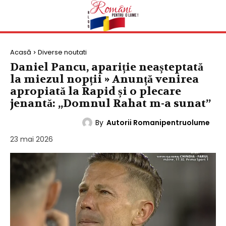
Acasă
Diverse noutati
Daniel Pancu, apariție neașteptată
la miezul nopții » Anunță venirea
apropiată la Rapid și o plecare
jenantă: „Domnul Rahat m-a sunat”
By
Autorii Romanipentruolume
DIVERSE NOUTATI
23 mai 2026