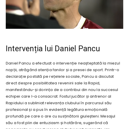
Intervenția lui Daniel Pancu
Daniel Pancu a efectuat o intervenție neașteptată la miezul
nopții, atrăgând atenția fanilor și a presei de sport. Printr-o
declarație postată pe rețelele sociale, Pancu a discutat
direct despre posibilitatea revenirii sale la Rapid,
manifestându-și dorința de a contribui din nou la succesul
echipei care l-a consacrat. Fostul jucător și antrenor al
Rapidului a subliniat relevanța clubului în parcursul său
profesional și a pus în evidență legătura emoțională
profundă pe care o are cu susținătorii giuleșteni. Mesajul
său a fost plin de entuziasm și hotărâre, sugerând că