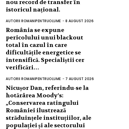
nou record de transfer în
istoricul național.
AUTORII ROMANIPENTRUOLUME
-
8 AUGUST 2026
România se expune
pericolului unui blackout
total în cazul în care
dificultățile energetice se
intensifică. Specialiștii cer
verificări…
AUTORII ROMANIPENTRUOLUME
-
7 AUGUST 2026
Nicușor Dan, referindu-se la
hotărârea Moody’s:
„Conservarea ratingului
României ilustrează
străduințele instituțiilor, ale
populației și ale sectorului