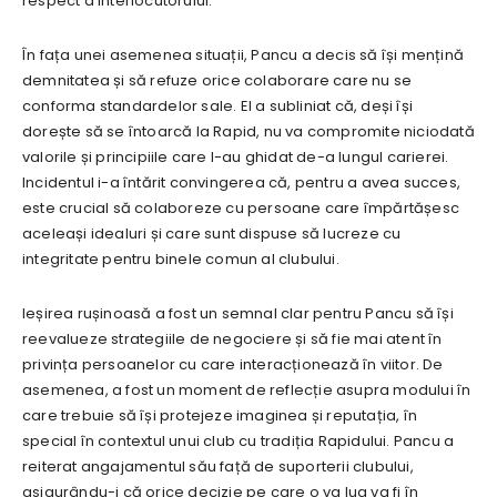
respect a interlocutorului.
În fața unei asemenea situații, Pancu a decis să își mențină
demnitatea și să refuze orice colaborare care nu se
conforma standardelor sale. El a subliniat că, deși își
dorește să se întoarcă la Rapid, nu va compromite niciodată
valorile și principiile care l-au ghidat de-a lungul carierei.
Incidentul i-a întărit convingerea că, pentru a avea succes,
este crucial să colaboreze cu persoane care împărtășesc
aceleași idealuri și care sunt dispuse să lucreze cu
integritate pentru binele comun al clubului.
Ieșirea rușinoasă a fost un semnal clar pentru Pancu să își
reevalueze strategiile de negociere și să fie mai atent în
privința persoanelor cu care interacționează în viitor. De
asemenea, a fost un moment de reflecție asupra modului în
care trebuie să își protejeze imaginea și reputația, în
special în contextul unui club cu tradiția Rapidului. Pancu a
reiterat angajamentul său față de suporterii clubului,
asigurându-i că orice decizie pe care o va lua va fi în