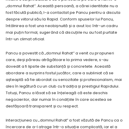
„domnul Rahat”. Această persoană, a cărei identitate nu a
fost făcută publică, l-a contactat pe Pancu pentru a discuta
despre viitorul său la Rapid. Conform spuselor lui Pancu,
întâlnirea a fost una neobișnuită și a avut loc într-un cadru
mai puțin formal, sugerând că discuțiile nu au fost purtate
într-un climat oficial.
Pancu a povestit că „domnul Rahat” a venit cu propuneri
care, deși păreau atrăgătoare la prima vedere, s-au
dovedit a fi lipsite de substanță și concretete. Această
abordare a surprins fostul jucător, care a subliniat că se
așteaptă să fie abordat cu seriozitate și profesionalism, mai
ales în legătură cu un club cu tradiția și prestigiul Rapidului.
Totuși, Pancu a lăsat să se înțeleagă că este deschis
negocierilor, dar numai în condițiile în care acestea se
desfășoară transparent și cu respect.
Interacțiunea cu „domnul Rahat” a fost văzută de Pancu ca o
încercare de a-l atrage într-o situație complicată, iar el a