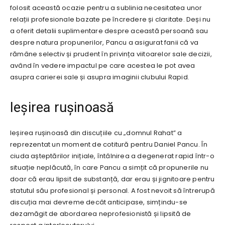
folosit această ocazie pentru a sublinia necesitatea unor
relații profesionale bazate pe încredere și claritate. Deși nu
a oferit detalii suplimentare despre această persoană sau
despre natura propunerilor, Pancu a asigurat fanii că va
rămâne selectiv și prudent în privința viitoarelor sale decizii,
având în vedere impactul pe care acestea le pot avea
asupra carierei sale și asupra imaginii clubului Rapid.
Ieșirea rușinoasă
Ieșirea rușinoasă din discuțiile cu „domnul Rahat” a
reprezentat un moment de cotitură pentru Daniel Pancu. În
ciuda așteptărilor inițiale, întâlnirea a degenerat rapid într-o
situație neplăcută, în care Pancu a simțit că propunerile nu
doar că erau lipsit de substanță, dar erau și jignitoare pentru
statutul său profesional și personal. A fost nevoit să întrerupă
discuția mai devreme decât anticipase, simțindu-se
dezamăgit de abordarea neprofesionistă și lipsită de