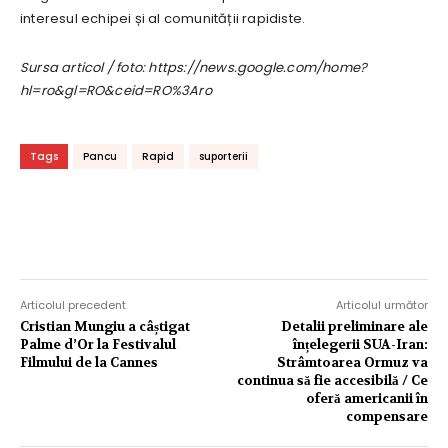
interesul echipei și al comunității rapidiste.
Sursa articol / foto: https://news.google.com/home?
hl=ro&gl=RO&ceid=RO%3Aro
Tags
Pancu
Rapid
suporterii
Articolul precedent
Articolul următor
Cristian Mungiu a câștigat
Detalii preliminare ale
Palme d’Or la Festivalul
înțelegerii SUA-Iran:
Filmului de la Cannes
Strâmtoarea Ormuz va
continua să fie accesibilă / Ce
oferă americanii în
compensare