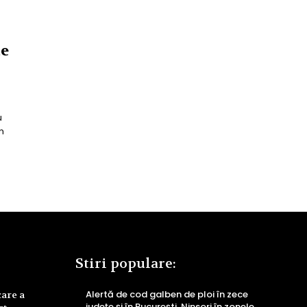
te
u
n
Stiri populare:
Alertă de cod galben de ploi în zece
care a
județe și în București. Ninsori în zonele