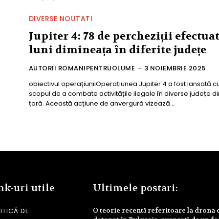
DIVERSE NOUTATI
Jupiter 4: 78 de percheziții efectua
luni dimineața în diferite județe
AUTORII ROMANIPENTRUOLUME
-
3 NOIEMBRIE 2025
obiectivul operațiuniiOperațiunea Jupiter 4 a fost lansată c
scopul de a combate activitățile ilegale în diverse județe di
țară. Această acțiune de anvergură vizează...
nk-uri utile
Ultimele postari:
O teorie recentă referitoare la drona 
ITICĂ DE