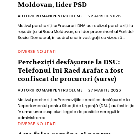
Moldovan, lider PSD
AUTORII ROMANIPENTRUOLUME
-
22 APRILIE 2026
Motivul perchezițiilorProcurorii DNA au realizat percheziții la
reședința lui Radu Moldovan, un lider proeminent al Partidul
Social Democrat, în cadrul unei investigații ce vizează...
DIVERSE NOUTATI
Percheziții desfășurate la DSU:
Telefonul lui Raed Arafat a fost
confiscat de procurori (surse)
AUTORII ROMANIPENTRUOLUME
-
27 MARTIE 2026
Motivul perchezițiilorPerchezițiile specifice desfășurate la
Departamentul pentru Situații de Urgență (DSU) au fost iniți
în urma unor suspiciuni legate de posibile nereguli în
administrarea...
DIVERSE NOUTATI