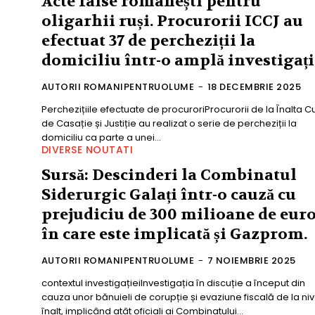
Acte false românești pentru
oligarhii ruși. Procurorii ICCJ au
efectuat 37 de percheziții la
domiciliu într-o amplă investigați
AUTORII ROMANIPENTRUOLUME
-
18 DECEMBRIE 2025
Perchezițiile efectuate de procuroriProcurorii de la Înalta C
de Casație și Justiție au realizat o serie de percheziții la
domiciliu ca parte a unei...
DIVERSE NOUTATI
Sursă: Descinderi la Combinatul
Siderurgic Galați într-o cauză cu
prejudiciu de 300 milioane de euro
în care este implicată și Gazprom.
AUTORII ROMANIPENTRUOLUME
-
7 NOIEMBRIE 2025
contextul investigațieiInvestigația în discuție a început din
cauza unor bănuieli de corupție și evaziune fiscală de la niv
înalt, implicând atât oficiali ai Combinatului...