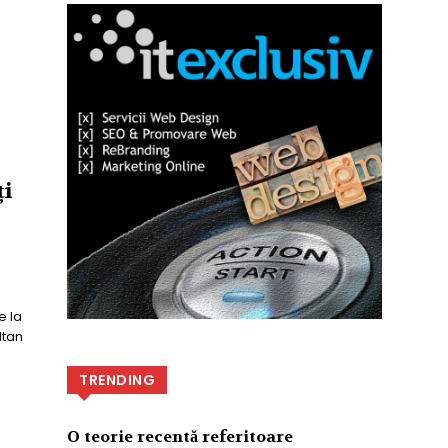
ți
e la
ltan
TRENDING
O teorie recentă referitoare