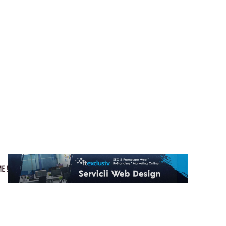
Cultura si Entertainment
Home & Deco
Tech