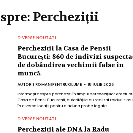
espre:
Percheziții
DIVERSE NOUTATI
Percheziții la Casa de Pensii
București: 860 de indivizi suspecta
de dobândirea vechimii false în
muncă.
AUTORII ROMANIPENTRUOLUME
-
15 IULIE 2026
Informații despre perchezițiiÎn timpul perchezițiilor efectuat
Casa de Pensii București, autoritățile au realizat raiduri simu
în diverse locații pentru a aduna probe legate...
DIVERSE NOUTATI
Percheziții ale DNA la Radu