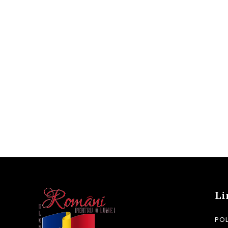
Li
POL