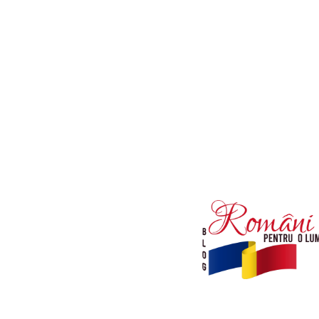
Afaceri si Industrii
Diverse noutati
Sanatate / Hobby