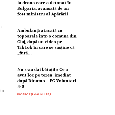
la drona care a detonat în
Bulgaria, avansată de un
fost ministru al Apărării
ui
Ambulanță atacată cu
topoarele într-o comună din
Cluj, după un video pe
TikTok în care se susține că
„fură…
Nu s-au dat bătuți! » Ce a
avut loc pe teren, imediat
după Dinamo – FC Voluntari
4-0
ate
ÎNCĂRCAȚI MAI MULTE