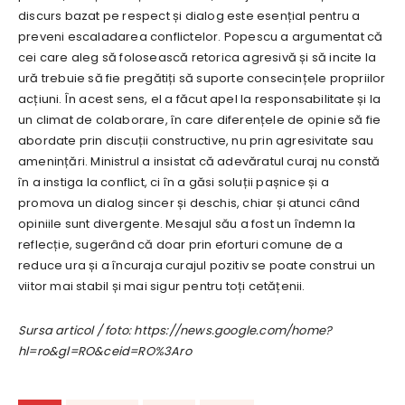
discurs bazat pe respect și dialog este esențial pentru a
preveni escaladarea conflictelor. Popescu a argumentat că
cei care aleg să folosească retorica agresivă și să incite la
ură trebuie să fie pregătiți să suporte consecințele propriilor
acțiuni. În acest sens, el a făcut apel la responsabilitate și la
un climat de colaborare, în care diferențele de opinie să fie
abordate prin discuții constructive, nu prin agresivitate sau
amenințări. Ministrul a insistat că adevăratul curaj nu constă
în a instiga la conflict, ci în a găsi soluții pașnice și a
promova un dialog sincer și deschis, chiar și atunci când
opiniile sunt divergente. Mesajul său a fost un îndemn la
reflecție, sugerând că doar prin eforturi comune de a
reduce ura și a încuraja curajul pozitiv se poate construi un
viitor mai stabil și mai sigur pentru toți cetățenii.
Sursa articol / foto: https://news.google.com/home?
hl=ro&gl=RO&ceid=RO%3Aro