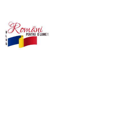
© Acest site este creat si administrat de
romanipentruolume.ro
. Toate drepturile rezervate.
Link-uri utile
POLITICĂ DE CONFIDENȚIALITATE –
ROMANIAPENTRUOLUME.RO