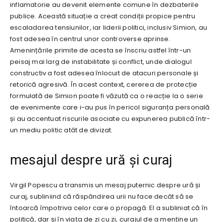
inflamatorie au devenit elemente comune în dezbaterile
publice. Această situație a creat condiții propice pentru
escaladarea tensiunilor, iar liderii politici, inclusiv Simion, au
fost adesea în centrul unor controverse aprinse.
Amenințările primite de acesta se înscriu astfel într-un
peisaj mai larg de instabilitate și conflict, unde dialogul
constructiv a fost adesea înlocuit de atacuri personale și
retorică agresivă. În acest context, cererea de protecție
formulată de Simion poate fi văzută ca o reacție la o serie
de evenimente care i-au pus în pericol siguranța personală
și au accentuat riscurile asociate cu expunerea publică într-
un mediu politic atât de divizat.
mesajul despre ură și curaj
Virgil Popescu a transmis un mesaj puternic despre ură și
curaj, subliniind că răspândirea urii nu face decât să se
întoarcă împotriva celor care o propagă. El a subliniat că în
politică, dar și în viața de zi cu zi, curajul de a menține un