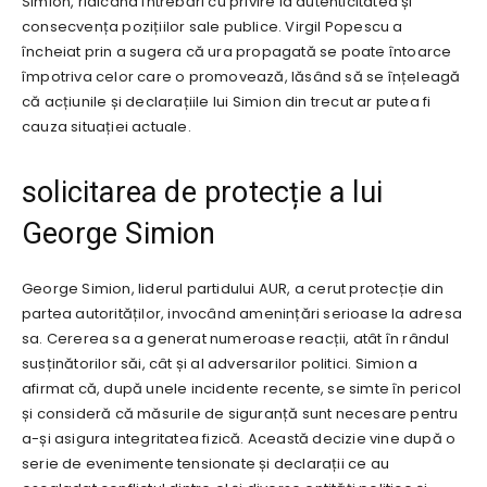
Simion, ridicând întrebări cu privire la autenticitatea și
consecvența pozițiilor sale publice. Virgil Popescu a
încheiat prin a sugera că ura propagată se poate întoarce
împotriva celor care o promovează, lăsând să se înțeleagă
că acțiunile și declarațiile lui Simion din trecut ar putea fi
cauza situației actuale.
solicitarea de protecție a lui
George Simion
George Simion, liderul partidului AUR, a cerut protecție din
partea autorităților, invocând amenințări serioase la adresa
sa. Cererea sa a generat numeroase reacții, atât în rândul
susținătorilor săi, cât și al adversarilor politici. Simion a
afirmat că, după unele incidente recente, se simte în pericol
și consideră că măsurile de siguranță sunt necesare pentru
a-și asigura integritatea fizică. Această decizie vine după o
serie de evenimente tensionate și declarații ce au