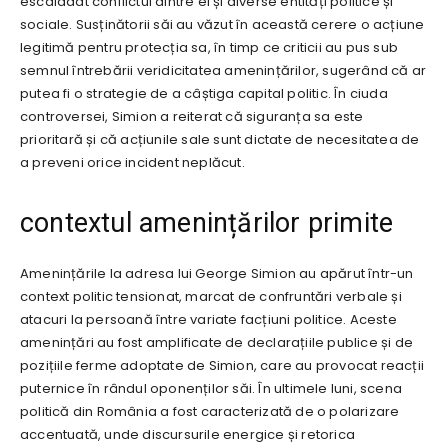
escaladat conflictul dintre el și diverse entități politice și
sociale. Susținătorii săi au văzut în această cerere o acțiune
legitimă pentru protecția sa, în timp ce criticii au pus sub
semnul întrebării veridicitatea amenințărilor, sugerând că ar
putea fi o strategie de a câștiga capital politic. În ciuda
controversei, Simion a reiterat că siguranța sa este
prioritară și că acțiunile sale sunt dictate de necesitatea de
a preveni orice incident neplăcut.
contextul amenințărilor primite
Amenințările la adresa lui George Simion au apărut într-un
context politic tensionat, marcat de confruntări verbale și
atacuri la persoană între variate facțiuni politice. Aceste
amenințări au fost amplificate de declarațiile publice și de
pozițiile ferme adoptate de Simion, care au provocat reacții
puternice în rândul oponenților săi. În ultimele luni, scena
politică din România a fost caracterizată de o polarizare
accentuată, unde discursurile energice și retorica