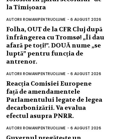
la Timișoara
AUTORII ROMANIPENTRUOLUME
-
6 AUGUST 2026
Folha, OUT de la CFR Cluj după
înfrângerea cu Tromsø! „Îi dau
afară pe toți!”. DOUĂ nume „se
luptă” pentru funcția de
antrenor.
AUTORII ROMANIPENTRUOLUME
-
6 AUGUST 2026
Reacția Comisiei Europene
față de amendamentele
Parlamentului legate de legea
decarbonizării. Va evalua
efectul asupra PNRR.
AUTORII ROMANIPENTRUOLUME
-
6 AUGUST 2026
Guvernul pregătește un