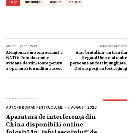
Tags
amenințări
discurs
proteție
Articolul precedent
Articolul următor
Atenționare în zona aeriană a
Atac brutal într-un tren din
NATO: Polonia trimite
Regatul Unit: mai multe
avioane de vânătoare pentru
persoane au fost înjunghiate.
a opri un avion militar rusesc
Doi suspecți au fost reținuți
ARTICOLE NOI
AUTORII ROMANIPENTRUOLUME
-
7 AUGUST 2026
Aparatură de interferență din
China disponibilă online,
folosită în „jaful secolului” de