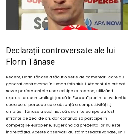
Declarații controversate ale lui
Florin Tănase
Recent, Florin Tănase a făcut o serie de comentarii care au
generat controverse în lumea fotbalului. Atacantul a criticat
sever performanțele unor echipe europene, utilizând
expresii precum „milogii joacă în Europa” pentru a evidenția
ceea ce el percepe ca o absență a competitivității și
ambiției. Tănase a subliniat că anumite echipe au fost
înfrânte de zeci de ori, dar continuă să participe în
competițiile europene, sugerând că prezența lor nu este
îndreptățită. Aceste observații au stârnit reacții variate, unii