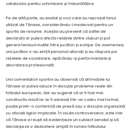
catalizator pentru schimbare și îmbunătățire.
Pe de altă parte, au existat și voci care au reproșat tonul
utilizat de Tănase, considerându-l inadecvat pentru un
sportiv de renume. Aceștia au prevenit că astfel de
declarații ar putea afecta relațiile dintre cluburi și pot
genera tensiuni inutile între jucători și echipe. De asemenea,
unii jucători s-au simțit personal atacați și au răspuns pe
rețelele de socializare, apărându-și performanțele și
abordarea profesională.
Unii comentatori sportivi au observat că afirmațiile lui
Tănase ar putea aduce în discuție probleme reale din
fotbalul european, dar au sugerat că ar fi fost mai
constructiv dacă le-ar fi adresat într-un cadru mai formal,
poate printr-o conferință de presă sau o discuție organizată
cu oficialii ligilor implicate. În ciuda controverselor, este clar
că Tănase a reușit să evidențieze un subiect sensibil și să
declanșeze o dezbatere amplă în lumea fotbalului.