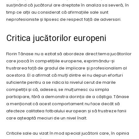
susținând că jucătorul are dreptate în analiza sa severă, în
timp ce alții au considerat că afirmațiile sale sunt
neprofesioniste și lipsesc de respect față de adversari.
Critica jucătorilor europeni
Florin Tănase nu a ezitat să abordeze direct tema jucătorilor
care joacă în competițiile europene, exprimându-și
frustrarea față de gradul de implicare și profesionalism al
acestora. El a afirmat că mulți dintre ei nu depun eforturi
suficiente pentru a se ridica la nivelul cerut de marile
competiții și că, adesea, se mulțumesc cu simpla
participare, fără a demonstra dorința de a câștiga. Tănase
a menționat că acest comportament nu face decât să
afecteze calitatea fotbalului european și să frustreze fanii
care așteaptă meciuri de un nivel înalt.
Criticile sale au vizat în mod special jucătorii care, în opinia