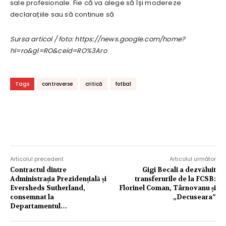
sale profesionale. Fie că va alege să își modereze
declarațiile sau să continue să
Sursa articol / foto: https://news.google.com/home?
hl=ro&gl=RO&ceid=RO%3Aro
Tags
controverse
critică
fotbal
Articolul precedent
Articolul următor
Contractul dintre
Gigi Becali a dezvăluit
Administrația Prezidențială și
transferurile de la FCSB:
Eversheds Sutherland,
Florinel Coman, Târnovanu și
consemnat la
„Decuseara”
Departamentul…