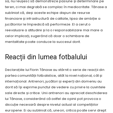
sa, nu reușesc să demonstreze pasiune și determinare pe
teren, ci mai degrabă se complac în mediocritate. Tănase a
subliniat că, deși aceste echipe dispun de resurse
financiare și infrastructură de calitate, lipsa de ambiție a
jucătorilor le împiedică să performeze. El a cerut o
reevaluare a atitudinii și la o responsabilizare mai mare a
celor implicați, sugerând că doar o schimbare de
mentalitate poate conduce la succesul dorit.
Reacții din lumea fotbalului
Declarațiile lui Florin Tănase au stârnit o serie de reacții din
partea comunității fotbalistice, atât la nivel național, cât și
internațional. Antrenori, jucători și experți din domeniu au
dorit să își exprime punctul de vedere cu privire la cuvintele
sale directe și critice. Unii antrenori au apreciat deschiderea
lui Tănase, considerând că astfel de opinii pot provoca o
discuție necesară despre nivelul actual al competițiilor
europene. Ei au subliniat că, uneori, critica poate servi drept