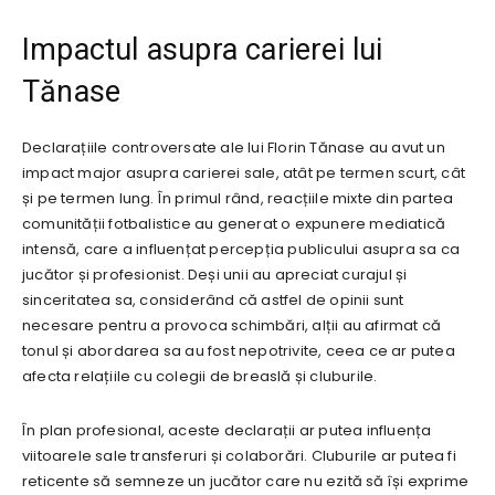
Impactul asupra carierei lui
Tănase
Declarațiile controversate ale lui Florin Tănase au avut un
impact major asupra carierei sale, atât pe termen scurt, cât
și pe termen lung. În primul rând, reacțiile mixte din partea
comunității fotbalistice au generat o expunere mediatică
intensă, care a influențat percepția publicului asupra sa ca
jucător și profesionist. Deși unii au apreciat curajul și
sinceritatea sa, considerând că astfel de opinii sunt
necesare pentru a provoca schimbări, alții au afirmat că
tonul și abordarea sa au fost nepotrivite, ceea ce ar putea
afecta relațiile cu colegii de breaslă și cluburile.
În plan profesional, aceste declarații ar putea influența
viitoarele sale transferuri și colaborări. Cluburile ar putea fi
reticente să semneze un jucător care nu ezită să își exprime