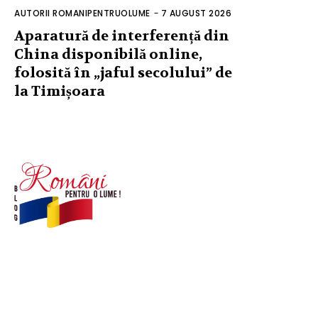
AUTORII ROMANIPENTRUOLUME
-
7 AUGUST 2026
Aparatură de interferență din
China disponibilă online,
folosită în „jaful secolului” de
la Timișoara
© Acest site este creat si administrat de
romanipentruolume.ro
. Toate drepturile rezervate.