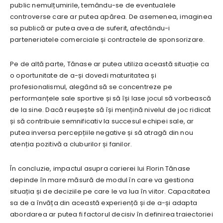
public nemulțumirile, temându-se de eventualele
controverse care ar putea apărea. De asemenea, imaginea
sa publică ar putea avea de suferit, afectându-i
parteneriatele comerciale și contractele de sponsorizare.
Pe de altă parte, Tănase ar putea utiliza această situație ca
o oportunitate de a-și dovedi maturitatea și
profesionalismul, alegând să se concentreze pe
performanțele sale sportive și să își lase jocul să vorbească
de la sine. Dacă reușește să își mențină nivelul de joc ridicat
și să contribuie semnificativ la succesul echipei sale, ar
putea inversa percepțiile negative și să atragă din nou
atenția pozitivă a cluburilor și fanilor.
În concluzie, impactul asupra carierei lui Florin Tănase
depinde în mare măsură de modul în care va gestiona
situația și de deciziile pe care le va lua în viitor. Capacitatea
sa de a învăța din această experiență și de a-și adapta
abordarea ar putea fi factorul decisiv în definirea traiectoriei