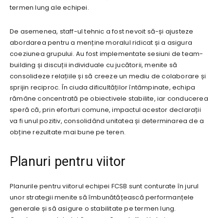
termen lung ale echipei.
De asemenea, staff-ul tehnic a fost nevoit să-și ajusteze
abordarea pentru a menține moralul ridicat și a asigura
coeziunea grupului. Au fost implementate sesiuni de team-
building și discuții individuale cu jucătorii, menite să
consolideze relațiile și să creeze un mediu de colaborare și
sprijin reciproc. În ciuda dificultăților întâmpinate, echipa
rămâne concentrată pe obiectivele stabilite, iar conducerea
speră că, prin eforturi comune, impactul acestor declarații
va fi unul pozitiv, consolidând unitatea și determinarea de a
obține rezultate mai bune pe teren.
Planuri pentru viitor
Planurile pentru viitorul echipei FCSB sunt conturate în jurul
unor strategii menite să îmbunătățească performanțele
generale și să asigure o stabilitate pe termen lung.