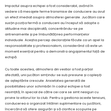
Impactul asupra echipei a fost considerabil, având în
vedere că mesajele ferme transmise de conducere au avut
un efect imediat asupra atmosferei generale. Jucătorii care
susțin poziția fermă a conducerii au început să adopte o
atitudine mai disciplinată, concentrându-se pe
antrenamente și pe îmbunătățirea performanțelor
individuale. Aceștia percep declarațiile făcute ca un apel la
responsabilitate și profesionalism, considerând că este un
moment esențial pentru a demonstra angajamentul față de
echipă.
Cu toate acestea, atmosfera din vestiar a fost parțial
afectată, unii jucători simțindu-se sub presiune și copleșiți
de așteptările crescute. Anxietatea generată de
posibilitatea unor schimbări în cadrul echipei a fost
resimțită, în special de către cei care se simt nesiguri cu
privire la viitorul lor la club. Pentru a gestiona aceste tensiuni,
conducerea a organizat întâlniri suplimentare cu jucătorii,
încercând să ofere asigurări și să clarifice scopurile pe