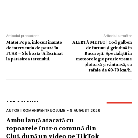
Articolul precedent
Articolul următor
Matei Popa, înlocuit înainte
ALERTĂ METEO | Cod galben
de intervenția de pauză în
de furtuni și grindină în
FCSB – Slobozia! A lăcrimat
București. Specialiștii în
la părăsirea terenului.
meteorologie prezic vreme
ploioasă și vântoasă, cu
rafale de 60-70 km/h.
ARTICOLE NOI
AUTORII ROMANIPENTRUOLUME
-
9 AUGUST 2026
Ambulanță atacată cu
topoarele într-o comună din
Cluj, după un video pe TikTok