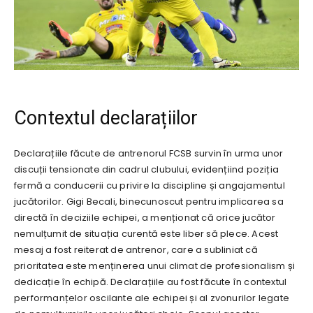
Contextul declarațiilor
Declarațiile făcute de antrenorul FCSB survin în urma unor
discuții tensionate din cadrul clubului, evidențiind poziția
fermă a conducerii cu privire la discipline și angajamentul
jucătorilor. Gigi Becali, binecunoscut pentru implicarea sa
directă în deciziile echipei, a menționat că orice jucător
nemulțumit de situația curentă este liber să plece. Acest
mesaj a fost reiterat de antrenor, care a subliniat că
prioritatea este menținerea unui climat de profesionalism și
dedicație în echipă. Declarațiile au fost făcute în contextul
performanțelor oscilante ale echipei și al zvonurilor legate