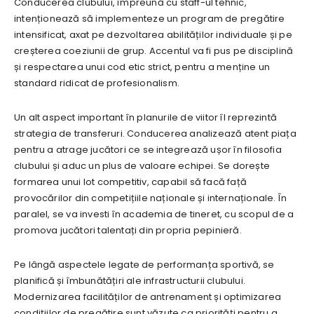
Conducerea clubului, împreună cu staff-ul tehnic,
intenționează să implementeze un program de pregătire
intensificat, axat pe dezvoltarea abilităților individuale și pe
creșterea coeziunii de grup. Accentul va fi pus pe disciplină
și respectarea unui cod etic strict, pentru a menține un
standard ridicat de profesionalism.
Un alt aspect important în planurile de viitor îl reprezintă
strategia de transferuri. Conducerea analizează atent piața
pentru a atrage jucători ce se integrează ușor în filosofia
clubului și aduc un plus de valoare echipei. Se dorește
formarea unui lot competitiv, capabil să facă față
provocărilor din competițiile naționale și internaționale. În
paralel, se va investi în academia de tineret, cu scopul de a
promova jucători talentați din propria pepinieră.
Pe lângă aspectele legate de performanța sportivă, se
planifică și îmbunătățiri ale infrastructurii clubului.
Modernizarea facilităților de antrenament și optimizarea
condițiilor de pregătire sunt văzute ca priorități pentru a