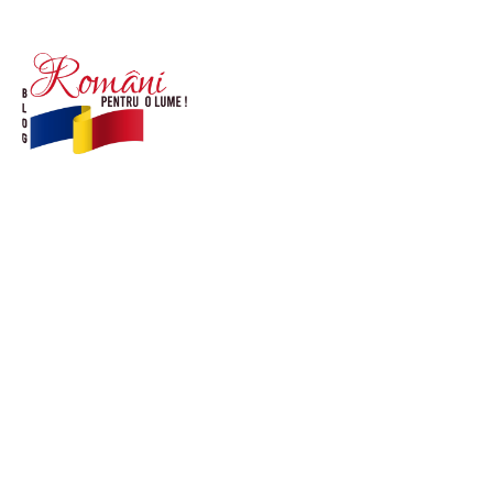
© Acest site este creat si administrat de
romanipentruolume.ro
. Toate drepturile rezervate.
Link-uri utile
POLITICĂ DE CONFIDENȚIALITATE –
ROMANIAPENTRUOLUME.RO
CONTACT ROMANIPENTRUOLUME.RO