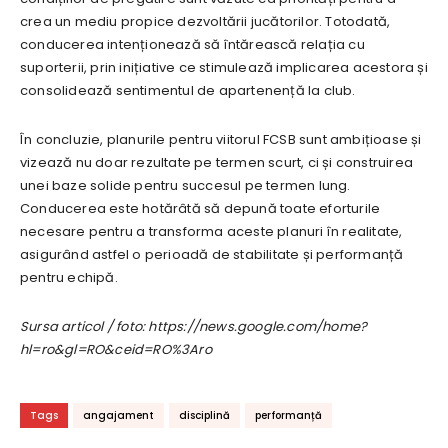
crea un mediu propice dezvoltării jucătorilor. Totodată,
conducerea intenționează să întărească relația cu
suporterii, prin inițiative ce stimulează implicarea acestora și
consolidează sentimentul de apartenență la club.
În concluzie, planurile pentru viitorul FCSB sunt ambițioase și
vizează nu doar rezultate pe termen scurt, ci și construirea
unei baze solide pentru succesul pe termen lung.
Conducerea este hotărâtă să depună toate eforturile
necesare pentru a transforma aceste planuri în realitate,
asigurând astfel o perioadă de stabilitate și performanță
pentru echipă.
Sursa articol / foto: https://news.google.com/home?
hl=ro&gl=RO&ceid=RO%3Aro
Tags
angajament
disciplină
performanță