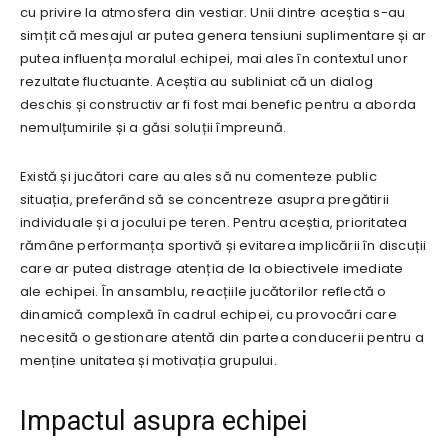
cu privire la atmosfera din vestiar. Unii dintre aceștia s-au
simțit că mesajul ar putea genera tensiuni suplimentare și ar
putea influența moralul echipei, mai ales în contextul unor
rezultate fluctuante. Aceștia au subliniat că un dialog
deschis și constructiv ar fi fost mai benefic pentru a aborda
nemulțumirile și a găsi soluții împreună.
Există și jucători care au ales să nu comenteze public
situația, preferând să se concentreze asupra pregătirii
individuale și a jocului pe teren. Pentru aceștia, prioritatea
rămâne performanța sportivă și evitarea implicării în discuții
care ar putea distrage atenția de la obiectivele imediate
ale echipei. În ansamblu, reacțiile jucătorilor reflectă o
dinamică complexă în cadrul echipei, cu provocări care
necesită o gestionare atentă din partea conducerii pentru a
menține unitatea și motivația grupului.
Impactul asupra echipei