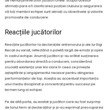
de nemulțumirile unor jucători cheie. Scopul acestor
afirmații pare a fi clarificarea poziției clubului și asigurarea
că toți membrii echipei sunt aliniați cu obiectivele și valorile
promovate de conducere.
Reacțiile jucătorilor
Reacțiile jucătorilor la declarațiile antrenorului și ale lui Gigi
Becali au variat, reflectând o paletă largă de emoții și opinii
în cadrul echipei. Anumiți jucători și-au arătat susținerea
pentru abordarea directă a conducerii, considerând
crucială existența unei linii clare în ceea ce privește
așteptările și angajamentul necesar pentru atingerea
performanțelor de top. Aceștia au accentuat importanța
unui mediu disciplinat și concentrat pentru succesul pe
termen lung al echipei.
Pe de altă parte, au existat și jucători care au fost surprinși
de tonul ferm al declarațiilor și și-au exprimat preocuparea