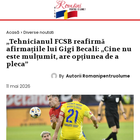
Acasă
Diverse noutati
„Tehnicianul FCSB reafirmă
afirmațiile lui Gigi Becali: „Cine nu
este mulțumit, are opțiunea de a
pleca”
By
Autorii Romanipentruolume
DIVERSE NOUTATI
11 mai 2026