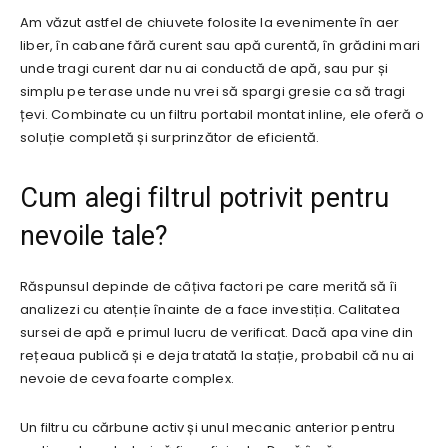
Am văzut astfel de chiuvete folosite la evenimente în aer
liber, în cabane fără curent sau apă curentă, în grădini mari
unde tragi curent dar nu ai conductă de apă, sau pur și
simplu pe terase unde nu vrei să spargi gresie ca să tragi
țevi. Combinate cu un filtru portabil montat inline, ele oferă o
soluție completă și surprinzător de eficientă.
Cum alegi filtrul potrivit pentru
nevoile tale?
Răspunsul depinde de câțiva factori pe care merită să îi
analizezi cu atenție înainte de a face investiția. Calitatea
sursei de apă e primul lucru de verificat. Dacă apa vine din
rețeaua publică și e deja tratată la stație, probabil că nu ai
nevoie de ceva foarte complex.
Un filtru cu cărbune activ și unul mecanic anterior pentru