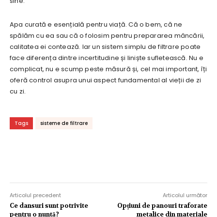
sine.
Apa curată e esențială pentru viață. Că o bem, că ne
spălăm cu ea sau că o folosim pentru prepararea mâncării,
calitatea ei contează. Iar un sistem simplu de filtrare poate
face diferența dintre incertitudine și liniște sufletească. Nu e
complicat, nu e scump peste măsură și, cel mai important, îți
oferă control asupra unui aspect fundamental al vieții de zi
cu zi.
Tags
sisteme de filtrare
Articolul precedent
Articolul următor
Ce dansuri sunt potrivite
Opțiuni de panouri traforate
pentru o nuntă?
metalice din materiale