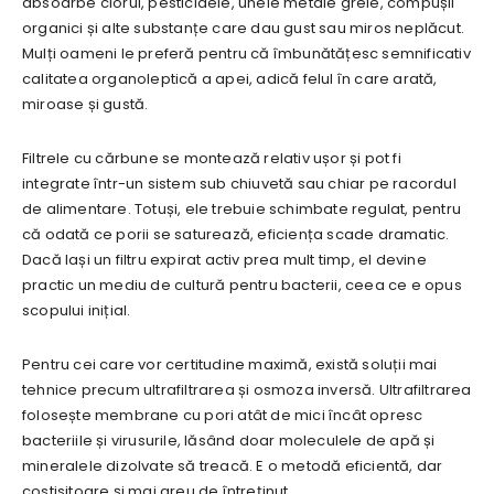
absoarbe clorul, pesticidele, unele metale grele, compușii
organici și alte substanțe care dau gust sau miros neplăcut.
Mulți oameni le preferă pentru că îmbunătățesc semnificativ
calitatea organoleptică a apei, adică felul în care arată,
miroase și gustă.
Filtrele cu cărbune se montează relativ ușor și pot fi
integrate într-un sistem sub chiuvetă sau chiar pe racordul
de alimentare. Totuși, ele trebuie schimbate regulat, pentru
că odată ce porii se saturează, eficiența scade dramatic.
Dacă lași un filtru expirat activ prea mult timp, el devine
practic un mediu de cultură pentru bacterii, ceea ce e opus
scopului inițial.
Pentru cei care vor certitudine maximă, există soluții mai
tehnice precum ultrafiltrarea și osmoza inversă. Ultrafiltrarea
folosește membrane cu pori atât de mici încât opresc
bacteriile și virusurile, lăsând doar moleculele de apă și
mineralele dizolvate să treacă. E o metodă eficientă, dar
costisitoare și mai greu de întreținut.