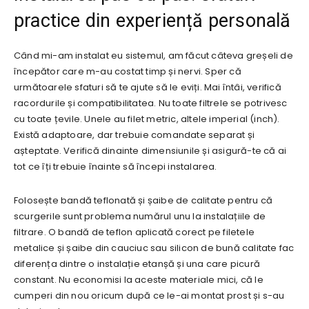
practice din experiență personală
Când mi-am instalat eu sistemul, am făcut câteva greșeli de
începător care m-au costat timp și nervi. Sper că
următoarele sfaturi să te ajute să le eviți. Mai întâi, verifică
racordurile și compatibilitatea. Nu toate filtrele se potrivesc
cu toate țevile. Unele au filet metric, altele imperial (inch).
Există adaptoare, dar trebuie comandate separat și
așteptate. Verifică dinainte dimensiunile și asigură-te că ai
tot ce îți trebuie înainte să începi instalarea.
Folosește bandă teflonată și șaibe de calitate pentru că
scurgerile sunt problema numărul unu la instalațiile de
filtrare. O bandă de teflon aplicată corect pe filetele
metalice și șaibe din cauciuc sau silicon de bună calitate fac
diferența dintre o instalație etanșă și una care picură
constant. Nu economisi la aceste materiale mici, că le
cumperi din nou oricum după ce le-ai montat prost și s-au