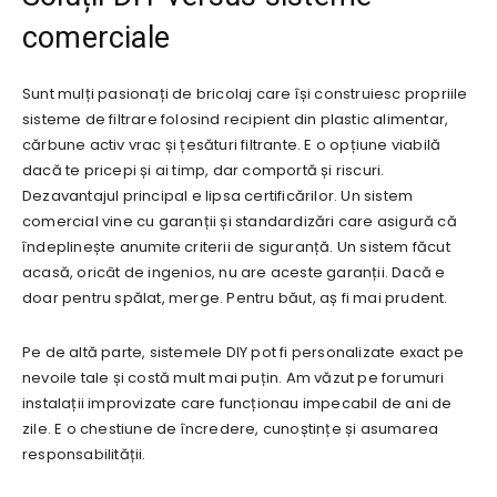
comerciale
Sunt mulți pasionați de bricolaj care își construiesc propriile
sisteme de filtrare folosind recipient din plastic alimentar,
cărbune activ vrac și țesături filtrante. E o opțiune viabilă
dacă te pricepi și ai timp, dar comportă și riscuri.
Dezavantajul principal e lipsa certificărilor. Un sistem
comercial vine cu garanții și standardizări care asigură că
îndeplinește anumite criterii de siguranță. Un sistem făcut
acasă, oricât de ingenios, nu are aceste garanții. Dacă e
doar pentru spălat, merge. Pentru băut, aș fi mai prudent.
Pe de altă parte, sistemele DIY pot fi personalizate exact pe
nevoile tale și costă mult mai puțin. Am văzut pe forumuri
instalații improvizate care funcționau impecabil de ani de
zile. E o chestiune de încredere, cunoștințe și asumarea
responsabilității.