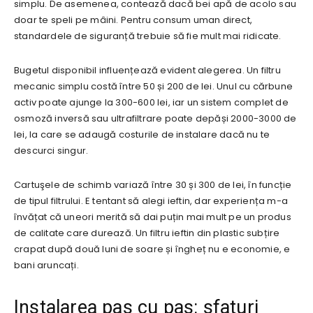
simplu. De asemenea, contează dacă bei apă de acolo sau
doar te speli pe mâini. Pentru consum uman direct,
standardele de siguranță trebuie să fie mult mai ridicate.
Bugetul disponibil influențează evident alegerea. Un filtru
mecanic simplu costă între 50 și 200 de lei. Unul cu cărbune
activ poate ajunge la 300-600 lei, iar un sistem complet de
osmoză inversă sau ultrafiltrare poate depăși 2000-3000 de
lei, la care se adaugă costurile de instalare dacă nu te
descurci singur.
Cartuşele de schimb variază între 30 și 300 de lei, în funcție
de tipul filtrului. E tentant să alegi ieftin, dar experiența m-a
învățat că uneori merită să dai puțin mai mult pe un produs
de calitate care durează. Un filtru ieftin din plastic subțire
crapat după două luni de soare și îngheț nu e economie, e
bani aruncați.
Instalarea pas cu pas: sfaturi