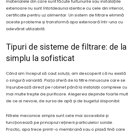
materialele din care sunt făcute furtunurile sau instalațiile
exterioare nu sunt întotdeauna identice cu cele din interior,
certificate pentru uz alimentar. Un sistem de filtrare elimină
aceste probleme și transformă apa exterioară într-una cu
adevărat utilizabilă.
Tipuri de sisteme de filtrare: de la
simplu la sofisticat
Când am început să caut soluții, am descoperit că nu există
o singură variantă. Piața oferă de la filtre minuscule care se
înșurubează direct pe robinet până la instalații complexe cu
mai multe trepte de purificare. Alegerea depinde foarte mult
de ce ai nevoie, de sursa de apă și de bugetul disponibil.
Filtrele mecanice simple sunt cele mai accesibile și
funcționează pe principiul reținerii particulelor solide.
Practic, apa trece printr-o membrană sau o plasă fină care