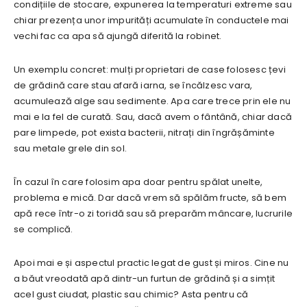
condițiile de stocare, expunerea la temperaturi extreme sau
chiar prezența unor impurități acumulate în conductele mai
vechi fac ca apa să ajungă diferită la robinet.
Un exemplu concret: mulți proprietari de case folosesc țevi
de grădină care stau afară iarna, se încălzesc vara,
acumulează alge sau sedimente. Apa care trece prin ele nu
mai e la fel de curată. Sau, dacă avem o fântână, chiar dacă
pare limpede, pot exista bacterii, nitrați din îngrășăminte
sau metale grele din sol.
În cazul în care folosim apa doar pentru spălat unelte,
problema e mică. Dar dacă vrem să spălăm fructe, să bem
apă rece într-o zi toridă sau să preparăm mâncare, lucrurile
se complică.
Apoi mai e și aspectul practic legat de gust și miros. Cine nu
a băut vreodată apă dintr-un furtun de grădină și a simțit
acel gust ciudat, plastic sau chimic? Asta pentru că