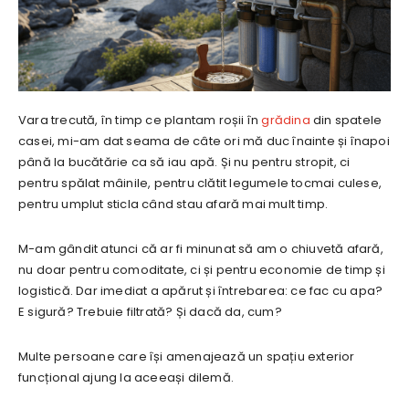
Vara trecută, în timp ce plantam roșii în
grădina
din spatele
casei, mi-am dat seama de câte ori mă duc înainte și înapoi
până la bucătărie ca să iau apă. Și nu pentru stropit, ci
pentru spălat mâinile, pentru clătit legumele tocmai culese,
pentru umplut sticla când stau afară mai mult timp.
M-am gândit atunci că ar fi minunat să am o chiuvetă afară,
nu doar pentru comoditate, ci și pentru economie de timp și
logistică. Dar imediat a apărut și întrebarea: ce fac cu apa?
E sigură? Trebuie filtrată? Și dacă da, cum?
Multe persoane care își amenajează un spațiu exterior
funcțional ajung la aceeași dilemă.