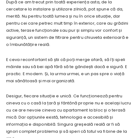
După ce am trecut prin toată experiența asta, de la
cercetare la instalare și utilizare zilnică, pot spune că da,
merită. Nu pentru toată lumea și nu în orice situație, dar
pentru cei care petrec mult timp în exterior, care au grădini
active, terase funcționale sau pur și simplu vor confort și
siguranță, un sistem de filtrare pentru chiuveta exterioară e
o îmbunătățire reală.
E ceva reconfortant să știi că poți merge afară, să îți speli
mâinile sau să bei apă fără să te gândești dacă e sigură. E
practic. E modern. Și, la urma urmei, e un pas spre o viață
mai sănătoasă și mai organizată.
Desigur, fiecare situație e unică. Ce funcționează pentru
cineva cu o casă la țară și fântână proprie nu e același lucru
cu ce are nevoie cineva cu apartament la bloc și o terasă
mică. Dar opțiunile există, tehnologia e accesibilă și
informația e disponibilă. Singura greșeală reală ar fi să
ignori complet problema și să speri că totul va fi bine de la