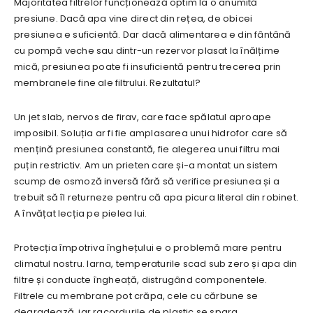
Majoritatea filtrelor funcționează optim la o anumită
presiune. Dacă apa vine direct din rețea, de obicei
presiunea e suficientă. Dar dacă alimentarea e din fântână
cu pompă veche sau dintr-un rezervor plasat la înălțime
mică, presiunea poate fi insuficientă pentru trecerea prin
membranele fine ale filtrului. Rezultatul?
Un jet slab, nervos de firav, care face spălatul aproape
imposibil. Soluția ar fi fie amplasarea unui hidrofor care să
mențină presiunea constantă, fie alegerea unui filtru mai
puțin restrictiv. Am un prieten care și-a montat un sistem
scump de osmoză inversă fără să verifice presiunea și a
trebuit să îl returneze pentru că apa picura literal din robinet.
A învățat lecția pe pielea lui.
Protecția împotriva înghețului e o problemă mare pentru
climatul nostru. Iarna, temperaturile scad sub zero și apa din
filtre și conducte îngheață, distrugând componentele.
Filtrele cu membrane pot crăpa, cele cu cărbune se
degradează, iar racordurile de plastic se sparg.