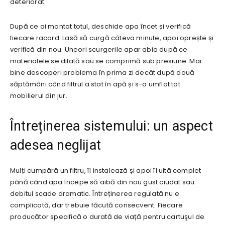
deteriorat.
După ce ai montat totul, deschide apa încet și verifică
fiecare racord. Lasă să curgă câteva minute, apoi oprește și
verifică din nou. Uneori scurgerile apar abia după ce
materialele se dilată sau se comprimă sub presiune. Mai
bine descoperi problema în prima zi decât după două
săptămâni când filtrul a stat în apă și s-a umflat tot
mobilierul din jur.
Întreținerea sistemului: un aspect
adesea neglijat
Mulți cumpără un filtru, îl instalează și apoi îl uită complet
până când apa începe să aibă din nou gust ciudat sau
debitul scade dramatic. Întreținerea regulată nu e
complicată, dar trebuie făcută consecvent. Fiecare
producător specifică o durată de viață pentru cartuşul de