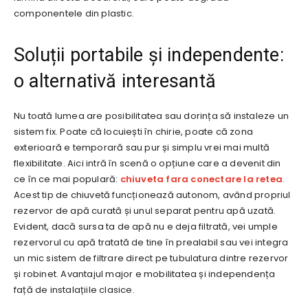
componentele din plastic.
Soluții portabile și independente:
o alternativă interesantă
Nu toată lumea are posibilitatea sau dorința să instaleze un
sistem fix. Poate că locuiești în chirie, poate că zona
exterioară e temporară sau pur și simplu vrei mai multă
flexibilitate. Aici intră în scenă o opțiune care a devenit din
ce în ce mai populară:
chiuveta fara conectare la retea
.
Acest tip de chiuvetă funcționează autonom, având propriul
rezervor de apă curată și unul separat pentru apă uzată.
Evident, dacă sursa ta de apă nu e deja filtrată, vei umple
rezervorul cu apă tratată de tine în prealabil sau vei integra
un mic sistem de filtrare direct pe tubulatura dintre rezervor
și robinet. Avantajul major e mobilitatea și independența
față de instalațiile clasice.