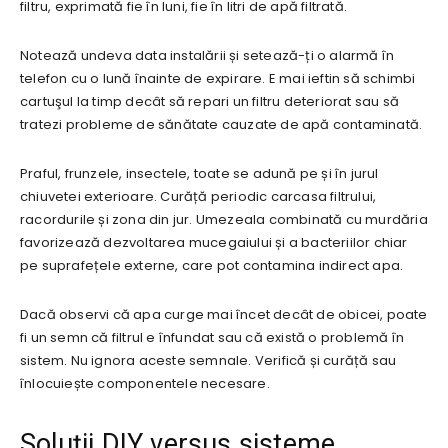
filtru, exprimată fie în luni, fie în litri de apă filtrată.
Notează undeva data instalării și setează-ți o alarmă în
telefon cu o lună înainte de expirare. E mai ieftin să schimbi
cartuşul la timp decât să repari un filtru deteriorat sau să
tratezi probleme de sănătate cauzate de apă contaminată.
Praful, frunzele, insectele, toate se adună pe și în jurul
chiuvetei exterioare. Curăță periodic carcasa filtrului,
racordurile și zona din jur. Umezeala combinată cu murdăria
favorizează dezvoltarea mucegaiului și a bacteriilor chiar
pe suprafețele externe, care pot contamina indirect apa.
Dacă observi că apa curge mai încet decât de obicei, poate
fi un semn că filtrul e înfundat sau că există o problemă în
sistem. Nu ignora aceste semnale. Verifică și curăță sau
înlocuiește componentele necesare.
Soluții DIY versus sisteme