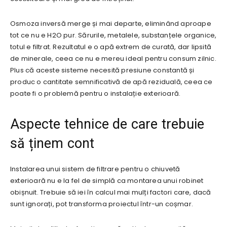
Osmoza inversă merge și mai departe, eliminând aproape
tot ce nu e H2O pur. Sărurile, metalele, substanțele organice,
totul e filtrat. Rezultatul e o apă extrem de curată, dar lipsită
de minerale, ceea ce nu e mereu ideal pentru consum zilnic.
Plus că aceste sisteme necesită presiune constantă și
produc o cantitate semnificativă de apă reziduală, ceea ce
poate fi o problemă pentru o instalație exterioară.
Aspecte tehnice de care trebuie
să ținem cont
Instalarea unui sistem de filtrare pentru o chiuvetă
exterioară nu e la fel de simplă ca montarea unui robinet
obișnuit. Trebuie să iei în calcul mai mulți factori care, dacă
sunt ignorați, pot transforma proiectul într-un coșmar.