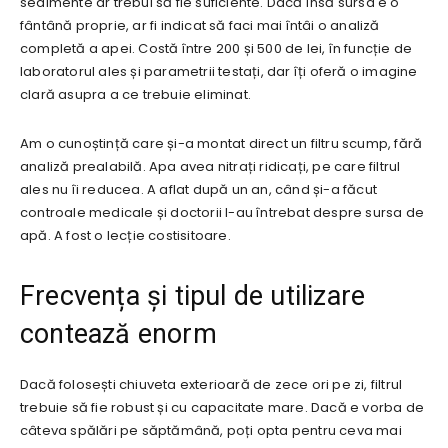
sedimente ar trebui să fie suficiente. Dacă însă sursa e o
fântână proprie, ar fi indicat să faci mai întâi o analiză
completă a apei. Costă între 200 și 500 de lei, în funcție de
laboratorul ales și parametrii testați, dar îți oferă o imagine
clară asupra a ce trebuie eliminat.
Am o cunoștință care și-a montat direct un filtru scump, fără
analiză prealabilă. Apa avea nitrați ridicați, pe care filtrul
ales nu îi reducea. A aflat după un an, când și-a făcut
controale medicale și doctorii l-au întrebat despre sursa de
apă. A fost o lecție costisitoare.
Frecvența și tipul de utilizare
contează enorm
Dacă folosești chiuveta exterioară de zece ori pe zi, filtrul
trebuie să fie robust și cu capacitate mare. Dacă e vorba de
câteva spălări pe săptămână, poți opta pentru ceva mai