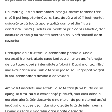
Cel mai sigur e să demontezi întregul sistem toamna târziu
și să îl pui înapoi primăvara. Sau, dacă vrei să îl lași montat,
asigură-te că toată apa e golită complet din filtru și
conducte. Există și soluții cu încălzire prin cablu electric, dar
costurile cresc și nu merită pentru o chiuvetă folosită doar
sezonier.
Cartuşele de filtru trebuie schimbate periodic. Unele
durează trei luni, altele șase luni sau chiar un an, în funcție
de calitatea apei și intensitatea folosirii. Dacă montezi filtrul
undeva inaccesibil, sub o terasă joasă sau îngropat parțial
în sol, schimbarea devine o corvoadă.
Am văzut instalații unde trebuia să te târăști pe burtă ca să
ajungi la filtru. Nu e o experiență plăcută, mai ales când e
noroios afară. Gândește-te dinainte unde pui sistemul astfel
încât să ai acces ușor, dar și protecție față de intemperii și
lumina directă a soarelui, care poate degrada