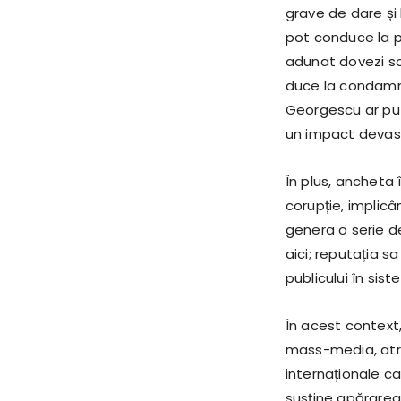
grave de dare și 
pot conduce la p
adunat dovezi so
duce la condamna
Georgescu ar put
un impact devast
În plus, ancheta 
corupție, implicân
genera o serie de
aici; reputația s
publicului în sis
În acest context
mass-media, atrăg
internaționale ca
susține apărarea