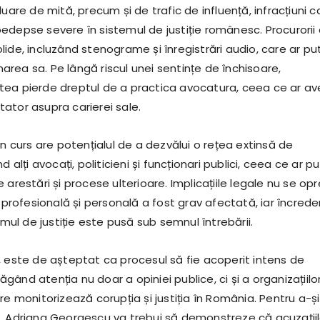
luare de mită, precum și de trafic de influență, infracțiuni c
edepse severe în sistemul de justiție românesc. Procurorii
lide, incluzând stenograme și înregistrări audio, care ar p
rea sa. Pe lângă riscul unei sentințe de închisoare,
ea pierde dreptul de a practica avocatura, ceea ce ar a
ator asupra carierei sale.
în curs are potențialul de a dezvălui o rețea extinsă de
d alți avocați, politicieni și funcționari publici, ceea ce ar p
 arestări și procese ulterioare. Implicațiile legale nu se op
a profesională și personală a fost grav afectată, iar încred
temul de justiție este pusă sub semnul întrebării.
, este de așteptat ca procesul să fie acoperit intens de
ând atenția nu doar a opiniei publice, ci și a organizațiilo
re monitorizează corupția și justiția în România. Pentru a-și
, Adriana Georgescu va trebui să demonstreze că acuzații