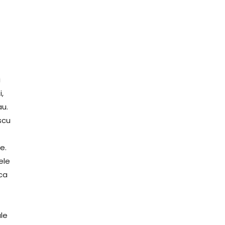
i
,
au.
scu
e.
ele
ca
a
le