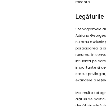
recente.
Legăturile 
Stenogramele din
Adriana Georgesc
nu erau exclusiv 
participarea la di
renume. În conve
influența pe car
importante și deta
statut privilegiat
extindere a rețele
Mai multe fotogra
alături de politi
decât simple întâ