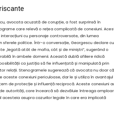
riscante
u, avocata acuzată de corupție, a fost surprinsă în
grame care relevă o rețea complicată de conexiuni. Aces
e interacțiuni cu personaje controversate, din lumea
din sferele politice. Într-o conversație, Georgescu declare c
te „legată atât de mafia, cât și de miniștri”, sugerând o
rabilă în ambele domenii. Această dublă afiliere ridică
osibilității ca justiția să fie influențată și manipulată prin
tor relații. Stenogramele sugerează că avocata nu doar c
 aceste conexiuni periculoase, dar le și utiliza în avantajul 
tem de protecție și influență reciprocă. Aceste conexiuni a
 de autorități, care încearcă să dezvăluie întreaga amploa
ul acesteia asupra cazurilor legale în care era implicată