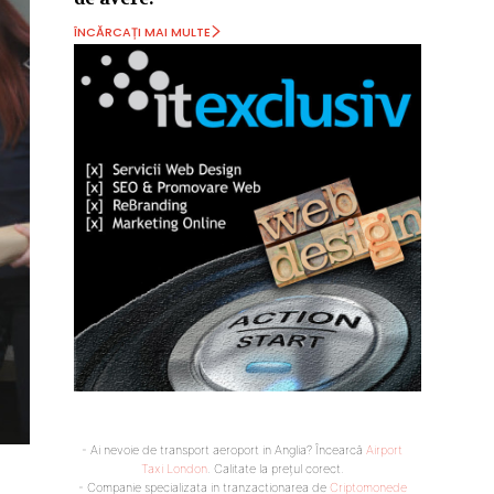
ÎNCĂRCAȚI MAI MULTE
- Ai nevoie de transport aeroport in Anglia? Încearcă
Airport
Taxi London
. Calitate la prețul corect.
- Companie specializata in tranzactionarea de
Criptomonede