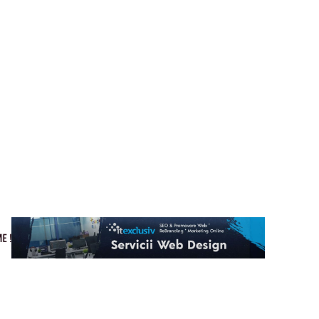
Cultura si Entertainment
Home & Deco
Tech