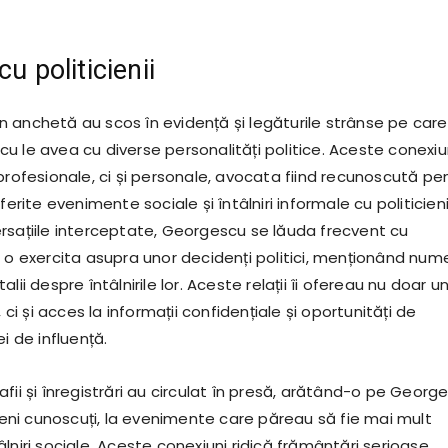
cu politicienii
 anchetă au scos în evidență și legăturile strânse pe care
u le avea cu diverse personalități politice. Aceste conexiu
profesionale, ci și personale, avocata fiind recunoscută pe
ferite evenimente sociale și întâlniri informale cu politicien
rsațiile interceptate, Georgescu se lăuda frecvent cu
e o exercita asupra unor decidenți politici, menționând num
lii despre întâlnirile lor. Aceste relații îi ofereau nu doar u
, ci și acces la informații confidențiale și oportunități de
i de influență.
fii și înregistrări au circulat în presă, arătând-o pe Georg
cieni cunoscuți, la evenimente care păreau să fie mai mult
lniri sociale. Aceste conexiuni ridică frământări serioase