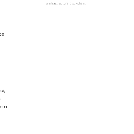
si infrastructura blockchain.
te
u
ă
ei,
u
re a