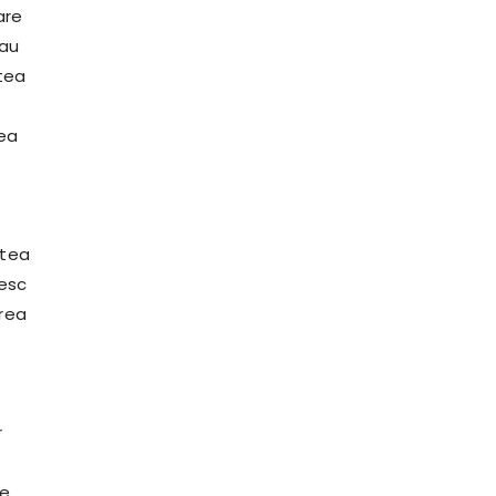
are
 au
utea
vea
utea
resc
erea
r
le