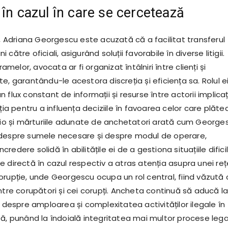
 în cazul în care se cercetează
i, Adriana Georgescu este acuzată că a facilitat transferul
către oficiali, asigurând soluții favorabile în diverse litigii.
elor, avocata ar fi organizat întâlniri între clienți și
e, garantându-le acestora discreția și eficiența sa. Rolul e
 flux constant de informații și resurse între actorii implicați
iția pentru a influența deciziile în favoarea celor care plăte
udio și mărturiile adunate de anchetatori arată cum George
 despre sumele necesare și despre modul de operare,
edere solidă în abilitățile ei de a gestiona situațiile dificil
 directă în cazul respectiv a atras atenția asupra unei reț
orupție, unde Georgescu ocupa un rol central, fiind văzută 
ntre corupători și cei corupți. Ancheta continuă să aducă l
i despre amploarea și complexitatea activităților ilegale în
tă, punând la îndoială integritatea mai multor procese lega