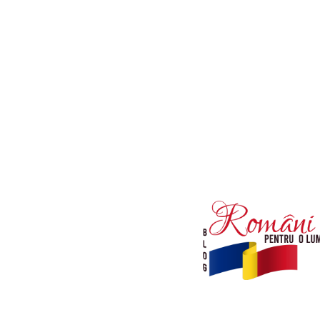
Afaceri si Industrii
Diverse noutati
Sanatate / Hobby