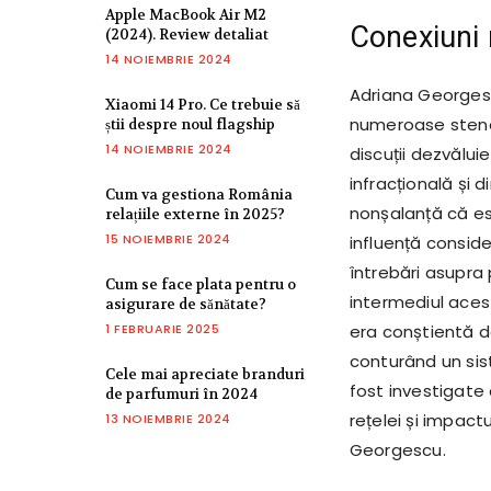
Apple MacBook Air M2
Conexiuni 
(2024). Review detaliat
14 NOIEMBRIE 2024
Adriana Georgesc
Xiaomi 14 Pro. Ce trebuie să
numeroase steno
știi despre noul flagship
14 NOIEMBRIE 2024
discuții dezvălui
infracțională și 
Cum va gestiona România
nonșalanță că es
relațiile externe în 2025?
15 NOIEMBRIE 2024
influență conside
întrebări asupra p
Cum se face plata pentru o
intermediul aces
asigurare de sănătate?
1 FEBRUARIE 2025
era conștientă de
conturând un sis
Cele mai apreciate branduri
fost investigate
de parfumuri în 2024
rețelei și impact
13 NOIEMBRIE 2024
Georgescu.