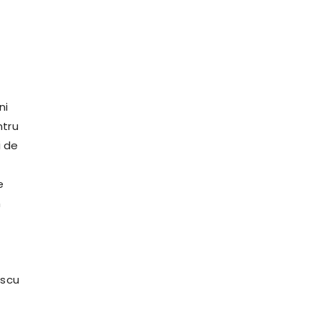
ni
ntru
i de
e
n
escu