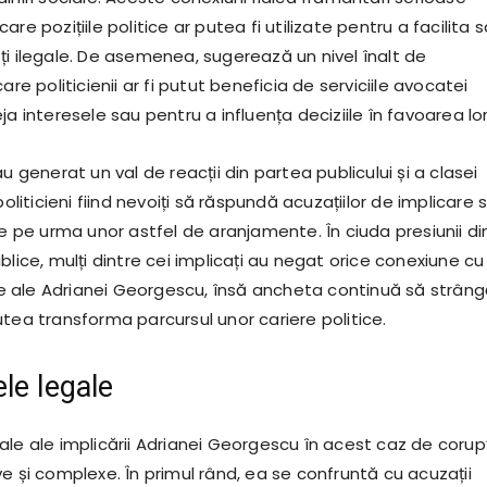
re pozițiile politice ar putea fi utilizate pentru a facilita 
ți ilegale. De asemenea, sugerează un nivel înalt de
are politicienii ar fi putut beneficia de serviciile avocatei
ja interesele sau pentru a influența deciziile în favoarea lor
au generat un val de reacții din partea publicului și a clasei
politicieni fiind nevoiți să răspundă acuzațiilor de implicare 
de pe urma unor astfel de aranjamente. În ciuda presiunii di
blice, mulți dintre cei implicați au negat orice conexiune cu
gale ale Adrianei Georgescu, însă ancheta continuă să strân
tea transforma parcursul unor cariere politice.
le legale
ale ale implicării Adrianei Georgescu în acest caz de corup
e și complexe. În primul rând, ea se confruntă cu acuzații