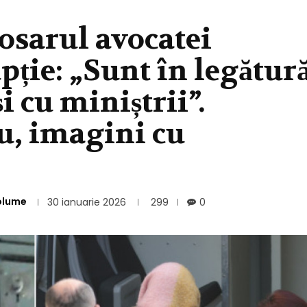
osarul avocatei
pție: „Sunt în legătur
și cu miniștrii”.
u, imagini cu
olume
30 ianuarie 2026
299
0