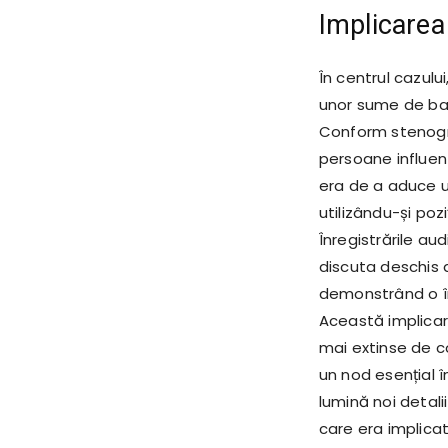
Implicarea
În centrul cazulu
unor sume de bani 
Conform stenogram
persoane influent
era de a aduce un
utilizându-și poz
Înregistrările a
discuta deschis
demonstrând o încr
Această implicare
mai extinse de c
un nod esențial î
lumină noi detali
care era implica