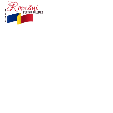
© Acest site este creat si administrat de
romanipentruolume.ro
. Toate drepturile rezervate.
Link-uri utile
POLITICĂ DE CONFIDENȚIALITATE –
ROMANIAPENTRUOLUME.RO
CONTACT ROMANIPENTRUOLUME.RO
POLITICA DE COOKIES (GDPR)