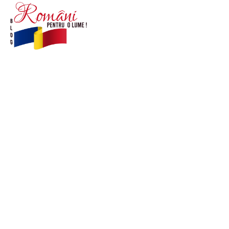
© Acest site este creat si administrat de
romanipentruolume.ro
. Toate drepturile rezervate.
Link-uri utile
POLITICĂ DE CONFIDENȚIALITATE –
ROMANIAPENTRUOLUME.RO
CONTACT ROMANIPENTRUOLUME.RO
POLITICA DE COOKIES (GDPR)