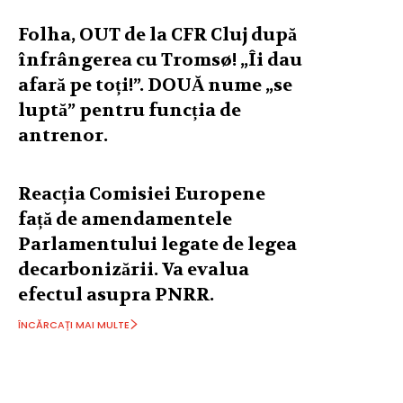
Folha, OUT de la CFR Cluj după
înfrângerea cu Tromsø! „Îi dau
afară pe toți!”. DOUĂ nume „se
luptă” pentru funcția de
antrenor.
Reacția Comisiei Europene
față de amendamentele
Parlamentului legate de legea
decarbonizării. Va evalua
efectul asupra PNRR.
ÎNCĂRCAȚI MAI MULTE