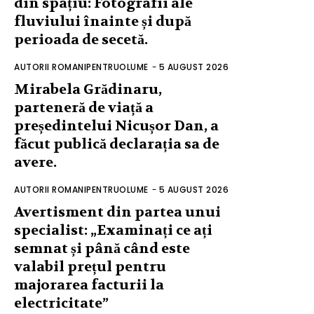
din spațiu: Fotografii ale
fluviului înainte și după
perioada de secetă.
AUTORII ROMANIPENTRUOLUME
-
5 AUGUST 2026
Mirabela Grădinaru,
parteneră de viață a
președintelui Nicușor Dan, a
făcut publică declarația sa de
avere.
AUTORII ROMANIPENTRUOLUME
-
5 AUGUST 2026
Avertisment din partea unui
specialist: „Examinați ce ați
semnat și până când este
valabil prețul pentru
majorarea facturii la
electricitate”