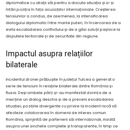
diplomatice cu aliații săi pentru a discuta situația și a-și
întări poziția în fața acuzațiilor internaționale. Creșterea
tensiunilor a condus, de asemenea, la intensificarea
dialogului diplomatic între marile puteri, în încercarea de a
evita escaladarea conflictului și de a găsi soluții pașnice la
disputele teritoriale și de securitate din regiune.
Impactul asupra relațiilor
bilaterale
Incidentul dronei prăbușite în județul Tulcea a generat o
serie de tensiuni în relațiile bilaterale dintre România și
Rusia. Deși ambele părți și-au manifestat dorința de a
menține un dialog deschis și de a preveni escaladarea
situației, pozițiile divergente cu privire la incident riscă să
afecteze colaborarea în domenii de interes comun.
România, sprijinită de partenerii săi internaționali, insistă
asupra unei anchete complete și transparente, în timp ce