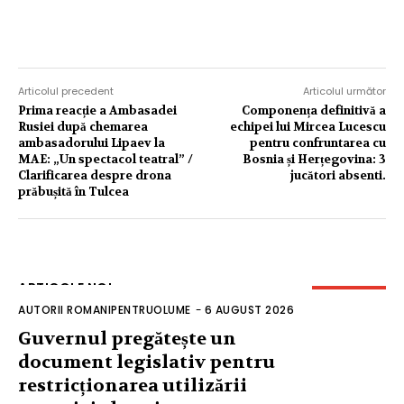
Articolul precedent
Articolul următor
Prima reacție a Ambasadei
Componența definitivă a
Rusiei după chemarea
echipei lui Mircea Lucescu
ambasadorului Lipaev la
pentru confruntarea cu
MAE: „Un spectacol teatral” /
Bosnia și Herțegovina: 3
Clarificarea despre drona
jucători absenti.
prăbușită în Tulcea
ARTICOLE NOI
AUTORII ROMANIPENTRUOLUME
-
6 AUGUST 2026
Guvernul pregătește un
document legislativ pentru
restricționarea utilizării