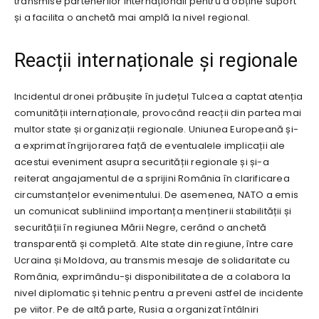
transmise partenerilor internaționali pentru a obține suport
și a facilita o anchetă mai amplă la nivel regional.
Reacții internaționale și regionale
Incidentul dronei prăbușite în județul Tulcea a captat atenția
comunității internaționale, provocând reacții din partea mai
multor state și organizații regionale. Uniunea Europeană și-
a exprimat îngrijorarea față de eventualele implicații ale
acestui eveniment asupra securității regionale și și-a
reiterat angajamentul de a sprijini România în clarificarea
circumstanțelor evenimentului. De asemenea, NATO a emis
un comunicat subliniind importanța menținerii stabilității și
securității în regiunea Mării Negre, cerând o anchetă
transparentă și completă. Alte state din regiune, între care
Ucraina și Moldova, au transmis mesaje de solidaritate cu
România, exprimându-și disponibilitatea de a colabora la
nivel diplomatic și tehnic pentru a preveni astfel de incidente
pe viitor. Pe de altă parte, Rusia a organizat întâlniri