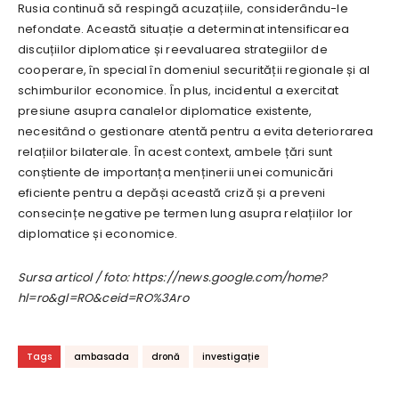
Rusia continuă să respingă acuzațiile, considerându-le
nefondate. Această situație a determinat intensificarea
discuțiilor diplomatice și reevaluarea strategiilor de
cooperare, în special în domeniul securității regionale și al
schimburilor economice. În plus, incidentul a exercitat
presiune asupra canalelor diplomatice existente,
necesitând o gestionare atentă pentru a evita deteriorarea
relațiilor bilaterale. În acest context, ambele țări sunt
conștiente de importanța menținerii unei comunicări
eficiente pentru a depăși această criză și a preveni
consecințe negative pe termen lung asupra relațiilor lor
diplomatice și economice.
Sursa articol / foto: https://news.google.com/home?
hl=ro&gl=RO&ceid=RO%3Aro
Tags
ambasada
dronă
investigație