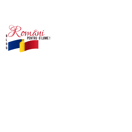
© Acest site este creat si administrat de
romanipentruolume.ro
. Toate drepturile rezervate.
Link-uri utile
POLITICĂ DE CONFIDENȚIALITATE –
ROMANIAPENTRUOLUME.RO