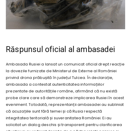
Răspunsul oficial al ambasadei
Ambasada Rusiei a lansat un comunicat oficial drept reacție
la dovezile furnizate de Ministerul de Externe al României
privind drona prăbușită în județul Tulcea. În declarație,
ambasada a contestat autenticitatea informațiilor
prezentate de autoritățile române, afirmând că nu există
probe clare care să demonstreze implicarea Rusiei în acest
eveniment. Totodată, reprezentanții ambasadei au subliniat
că acuzațiile sunt fără temei și că Rusia respectă
integritatea teritorială și suveranitatea României. Ei au
solicitat un dialog deschis și transparent pentru clarificarea