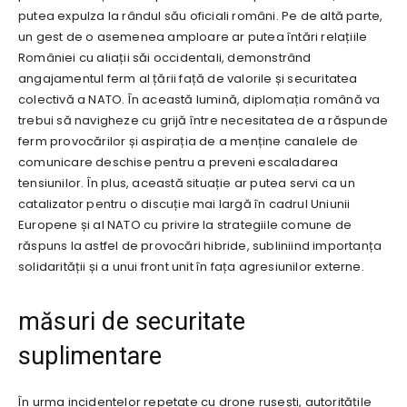
putea expulza la rândul său oficiali români. Pe de altă parte,
un gest de o asemenea amploare ar putea întări relațiile
României cu aliații săi occidentali, demonstrând
angajamentul ferm al țării față de valorile și securitatea
colectivă a NATO. În această lumină, diplomația română va
trebui să navigheze cu grijă între necesitatea de a răspunde
ferm provocărilor și aspirația de a menține canalele de
comunicare deschise pentru a preveni escaladarea
tensiunilor. În plus, această situație ar putea servi ca un
catalizator pentru o discuție mai largă în cadrul Uniunii
Europene și al NATO cu privire la strategiile comune de
răspuns la astfel de provocări hibride, subliniind importanța
solidarității și a unui front unit în fața agresiunilor externe.
măsuri de securitate
suplimentare
În urma incidentelor repetate cu drone rusești, autoritățile