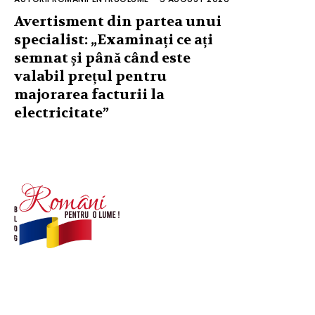
Avertisment din partea unui
specialist: „Examinați ce ați
semnat și până când este
valabil prețul pentru
majorarea facturii la
electricitate”
© Acest site este creat si administrat de
romanipentruolume.ro
. Toate drepturile rezervate.