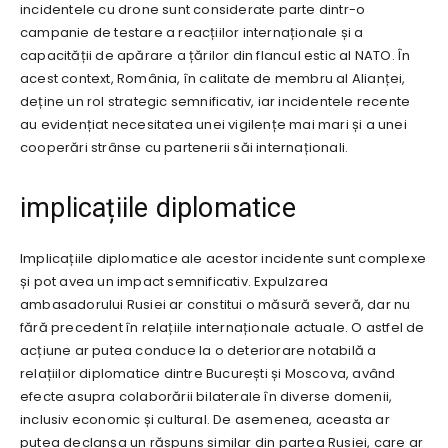
incidentele cu drone sunt considerate parte dintr-o
campanie de testare a reacțiilor internaționale și a
capacității de apărare a țărilor din flancul estic al NATO. În
acest context, România, în calitate de membru al Alianței,
deține un rol strategic semnificativ, iar incidentele recente
au evidențiat necesitatea unei vigilențe mai mari și a unei
cooperări strânse cu partenerii săi internaționali.
implicațiile diplomatice
Implicațiile diplomatice ale acestor incidente sunt complexe
și pot avea un impact semnificativ. Expulzarea
ambasadorului Rusiei ar constitui o măsură severă, dar nu
fără precedent în relațiile internaționale actuale. O astfel de
acțiune ar putea conduce la o deteriorare notabilă a
relațiilor diplomatice dintre București și Moscova, având
efecte asupra colaborării bilaterale în diverse domenii,
inclusiv economic și cultural. De asemenea, aceasta ar
putea declanșa un răspuns similar din partea Rusiei, care ar