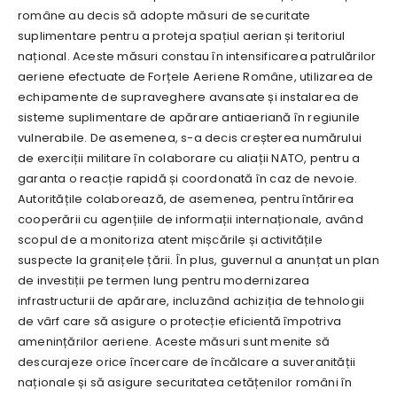
române au decis să adopte măsuri de securitate
suplimentare pentru a proteja spațiul aerian și teritoriul
național. Aceste măsuri constau în intensificarea patrulărilor
aeriene efectuate de Forțele Aeriene Române, utilizarea de
echipamente de supraveghere avansate și instalarea de
sisteme suplimentare de apărare antiaeriană în regiunile
vulnerabile. De asemenea, s-a decis creșterea numărului
de exerciții militare în colaborare cu aliații NATO, pentru a
garanta o reacție rapidă și coordonată în caz de nevoie.
Autoritățile colaborează, de asemenea, pentru întărirea
cooperării cu agențiile de informații internaționale, având
scopul de a monitoriza atent mișcările și activitățile
suspecte la granițele țării. În plus, guvernul a anunțat un plan
de investiții pe termen lung pentru modernizarea
infrastructurii de apărare, incluzând achiziția de tehnologii
de vârf care să asigure o protecție eficientă împotriva
amenințărilor aeriene. Aceste măsuri sunt menite să
descurajeze orice încercare de încălcare a suveranității
naționale și să asigure securitatea cetățenilor români în