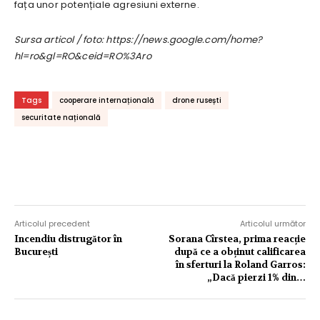
fața unor potențiale agresiuni externe.
Sursa articol / foto: https://news.google.com/home?
hl=ro&gl=RO&ceid=RO%3Aro
Tags
cooperare internațională
drone rusești
securitate națională
Articolul precedent
Articolul următor
Incendiu distrugător în
Sorana Cîrstea, prima reacție
București
după ce a obținut calificarea
în sferturi la Roland Garros:
„Dacă pierzi 1% din…