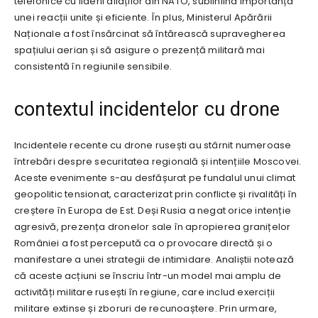
telefonice cu liderii aliaților din NATO, subliniind importanța
unei reacții unite și eficiente. În plus, Ministerul Apărării
Naționale a fost însărcinat să întărească supravegherea
spațiului aerian și să asigure o prezență militară mai
consistentă în regiunile sensibile.
contextul incidentelor cu drone
Incidentele recente cu drone rusești au stârnit numeroase
întrebări despre securitatea regională și intențiile Moscovei.
Aceste evenimente s-au desfășurat pe fundalul unui climat
geopolitic tensionat, caracterizat prin conflicte și rivalități în
creștere în Europa de Est. Deși Rusia a negat orice intenție
agresivă, prezența dronelor sale în apropierea granițelor
României a fost percepută ca o provocare directă și o
manifestare a unei strategii de intimidare. Analiștii notează
că aceste acțiuni se înscriu într-un model mai amplu de
activități militare rusești în regiune, care includ exerciții
militare extinse și zboruri de recunoaștere. Prin urmare,