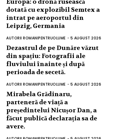
Europa: o dronă rusească
dotată cu explozibil Semtex a
intrat pe aeroportul din
Leipzig, Germania
AUTORII ROMANIPENTRUOLUME
-
5 AUGUST 2026
Dezastrul de pe Dunăre văzut
din spațiu: Fotografii ale
fluviului înainte și după
perioada de secetă.
AUTORII ROMANIPENTRUOLUME
-
5 AUGUST 2026
Mirabela Grădinaru,
parteneră de viață a
președintelui Nicușor Dan, a
făcut publică declarația sa de
avere.
AUTORII ROMANIPENTRUOLUME
-
5 AUGUST 2026