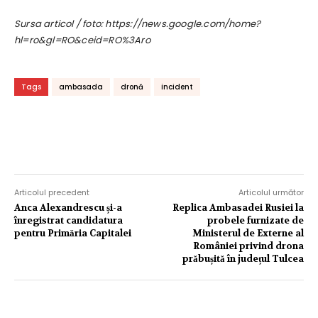
Sursa articol / foto: https://news.google.com/home?
hl=ro&gl=RO&ceid=RO%3Aro
Tags
ambasada
dronă
incident
Articolul precedent
Articolul următor
Anca Alexandrescu și-a
Replica Ambasadei Rusiei la
înregistrat candidatura
probele furnizate de
pentru Primăria Capitalei
Ministerul de Externe al
României privind drona
prăbușită în județul Tulcea