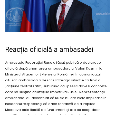
Reacția oficială a ambasadei
Ambasada Federației Ruse a făcut publică o declarație
oficială după chemarea ambasadorului Valeri Kuzmin la
Ministerul Afacerilor Externe al României. În comunicatul
difuzat, ambasada a descris întreaga situație ca fiind o
„acțiune teatralizată”, subliniind că lipsesc dovezi concrete
care să susțină acuzațiile împotriva Rusiei. Reprezentanții
ambasadei au accentuat că Rusia nu are nicio implicare în
incidentul respectiv și că orice tentativă de a implica
Moscova este lipsită de fundament și are ca scop doar