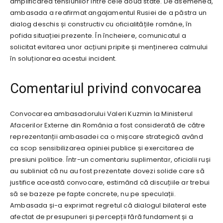
amplificarea tensiunilor între cele două state. De asemenea,
ambasada a reafirmat angajamentul Rusiei de a păstra un
dialog deschis și constructiv cu oficialitățile române, în
pofida situației prezente. În încheiere, comunicatul a
solicitat evitarea unor acțiuni pripite și menținerea calmului
în soluționarea acestui incident.
Comentariul privind convocarea
Convocarea ambasadorului Valeri Kuzmin la Ministerul
Afacerilor Externe din România a fost considerată de către
reprezentanții ambasadei ca o mișcare strategică având
ca scop sensibilizarea opiniei publice și exercitarea de
presiuni politice. Într-un comentariu suplimentar, oficialii ruși
au subliniat că nu au fost prezentate dovezi solide care să
justifice această convocare, estimând că discuțiile ar trebui
să se bazeze pe fapte concrete, nu pe speculații.
Ambasada și-a exprimat regretul că dialogul bilateral este
afectat de presupuneri și percepții fără fundament și a