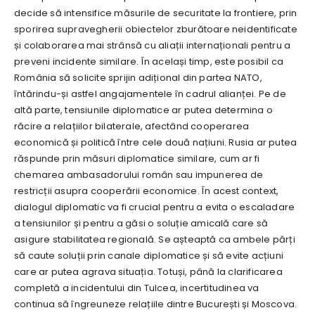
decide să intensifice măsurile de securitate la frontiere, prin
sporirea supravegherii obiectelor zburătoare neidentificate
și colaborarea mai strânsă cu aliații internaționali pentru a
preveni incidente similare. În același timp, este posibil ca
România să solicite sprijin adițional din partea NATO,
întărindu-și astfel angajamentele în cadrul alianței. Pe de
altă parte, tensiunile diplomatice ar putea determina o
răcire a relațiilor bilaterale, afectând cooperarea
economică și politică între cele două națiuni. Rusia ar putea
răspunde prin măsuri diplomatice similare, cum ar fi
chemarea ambasadorului român sau impunerea de
restricții asupra cooperării economice. În acest context,
dialogul diplomatic va fi crucial pentru a evita o escaladare
a tensiunilor și pentru a găsi o soluție amicală care să
asigure stabilitatea regională. Se așteaptă ca ambele părți
să caute soluții prin canale diplomatice și să evite acțiuni
care ar putea agrava situația. Totuși, până la clarificarea
completă a incidentului din Tulcea, incertitudinea va
continua să îngreuneze relațiile dintre București și Moscova.