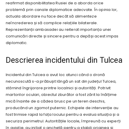
reafirmat disponibilitatea Rusiei de a aborda orice
problemă prin canale diplomatice adecvate. În opinia lor,
actuala abordare nu face decât să alimenteze
neîncrederea și să complice relațiile bilaterale.
Reprezentanții ambasadei au reiterat importanța unei
comunicări directe și sincere pentru a depăși acest impas
diplomatic.
Descrierea incidentului din Tulcea
Incidentul din Tulcea a avut loc atunci când o dronă
necunoscută s-a prăbușit lângă un sat din județul Tulcea,
stârnind îngrijorare printre localnici și autorități. Potrivit
martorilor oculari, obiectul zburător a fost zărit la înălțime
mică înainte de a cădea brusc pe un teren deschis,
producând un zgomot puternic. Echipele de intervenție au
fost trimise rapid la fața locului pentru a evalua situația și a
securiza perimetrul. Autoritățile locale, împreună cu experți
în aviație, au inițiat o anchetă pentru a stabili originea și