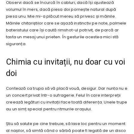
Observi dacă se încurcă în cabluri, dacă își ajustează
volumul în mers, dacă piesa doi pornește natural după
piesa unu. Mie mi-a plăcut mereu să privesc și mâinile.
Mâinile chitariștilor care se așază instinctiv pe note, palmele
bateristului care își caută rimshot-ul potrivit, de parcă ar
tasta un mesaj unui prieten. În gesturile acestea mici stă
siguranța.
Chimia cu invitații, nu doar cu voi
doi
Contează ca trupa să vă placă vouă, desigur. Dar nunta nu e
un concert privat într-o sufragerie. Felul în care interpreții
creează legături cu invitații face toată diferența. Unele trupe
au un simț special pentru ritmurile orașului.
Știu să salute pe cine trebuie, să lase loc pentru un moment
al nașilor, să simtă când o sârbă poate fi legată de un disco