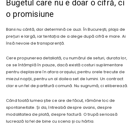
Bugetul care nu e doar o cifră, ci
o promisiune
Banii nu cântă, dar determină ce auzi. În București, plaja de
prețuri e largă, iar tentația de a alege după cifră e mare. Ai
însă nevoie de transparență.
Cere propunerea detaliată, cu numărul de seturi, durata lor,
ce se întâmplă în pauze, dacă există costuri suplimentare
pentru deplasare în afara orașului, pentru orele trecute de
miezul nopții, pentru un al doilea set de lumini. Un contract
clar e un fel de partitură comună. Nu sugrumă, ci eliberează.
Când toată lumea știe ce are de făcut, rămâne loc de
spontaneitate. Și da, întreabă despre avans, despre
modalitatea de plată, despre factură. O trupă serioasă
lucrează la fel de bine cu scena și cu hârtia.