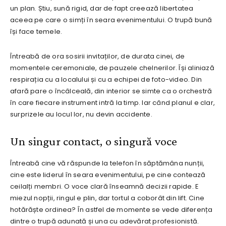
un plan. Știu, sună rigid, dar de fapt creează libertatea
aceea pe care o simți în seara evenimentului. O trupă bună
își face temele.
Întreabă de ora sosirii invitaților, de durata cinei, de
momentele ceremoniale, de pauzele chelnerilor. Își aliniază
respirația cu a localului și cu a echipei de foto-video. Din
afară pare o încâlceală, din interior se simte ca o orchestră
în care fiecare instrument intră la timp. Iar când planul e clar,
surprizele au locul lor, nu devin accidente.
Un singur contact, o singură voce
Întreabă cine vă răspunde la telefon în săptămâna nunții,
cine este liderul în seara evenimentului, pe cine contează
ceilalți membri. O voce clară înseamnă decizii rapide. E
miezul nopții, ringul e plin, dar tortul a coborât din lift. Cine
hotărăște ordinea? În astfel de momente se vede diferența
dintre o trupă adunată și una cu adevărat profesionistă.