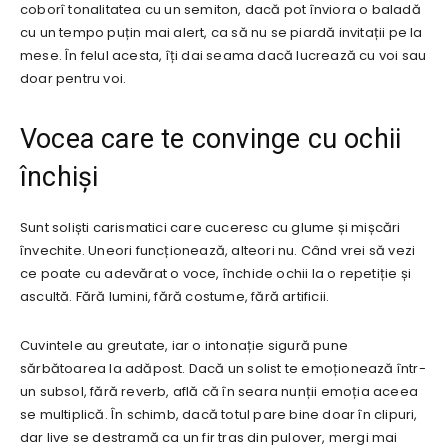
coborî tonalitatea cu un semiton, dacă pot înviora o baladă
cu un tempo puțin mai alert, ca să nu se piardă invitații pe la
mese. În felul acesta, îți dai seama dacă lucrează cu voi sau
doar pentru voi.
Vocea care te convinge cu ochii
închiși
Sunt soliști carismatici care cuceresc cu glume și mișcări
învechite. Uneori funcționează, alteori nu. Când vrei să vezi
ce poate cu adevărat o voce, închide ochii la o repetiție și
ascultă. Fără lumini, fără costume, fără artificii.
Cuvintele au greutate, iar o intonație sigură pune
sărbătoarea la adăpost. Dacă un solist te emoționează într-
un subsol, fără reverb, află că în seara nunții emoția aceea
se multiplică. În schimb, dacă totul pare bine doar în clipuri,
dar live se destramă ca un fir tras din pulover, mergi mai