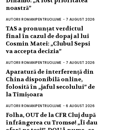
Dinamo: „A fost prioritatea
noastră”
AUTORII ROMANIPENTRUOLUME
-
7 AUGUST 2026
TAS a pronunțat verdictul
final în cazul de dopaj al lui
Cosmin Matei: „Clubul Sepsi
va accepta decizia”
AUTORII ROMANIPENTRUOLUME
-
7 AUGUST 2026
Aparatură de interferență din
China disponibilă online,
folosită în „jaful secolului” de
la Timișoara
AUTORII ROMANIPENTRUOLUME
-
6 AUGUST 2026
Folha, OUT de la CFR Cluj după
înfrângerea cu Tromsø! „Îi dau