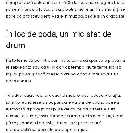
completează coloană sonoră. Și da, ca orice alegere bună,
nu se simte ca o luptă, ci ca o potrivire. Te uiți în urmă și ți se
pare că a fost evident. Așa e în muzică, așa e și în dragoste.
În loc de coda, un mic sfat de
drum
Nu te teme să pui întrebări. Nu te teme să spui că o piesă nu
te reprezintă sau că ți-ai dori alt tempo. Nu te teme nici să
lași trupa să-și facă meseria atunci când simte sala. E un
dans comun.
Tu aduci pasiunea, ei aduc tehnica, orașul aduce vibrația,
iar împreună iese o noapte care va prinde patina aceea
frumoasă a poveștilor spuse de multe ori. Criteriile sunt
busola ta. Inima, însă, rămâne cârma. Iar în București, când
găsești oamenii potriviți, drumurile spre o seară
memorabilă se deschid aproape singure.