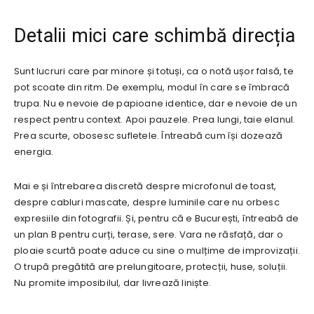
Detalii mici care schimbă direcția
Sunt lucruri care par minore și totuși, ca o notă ușor falsă, te
pot scoate din ritm. De exemplu, modul în care se îmbracă
trupa. Nu e nevoie de papioane identice, dar e nevoie de un
respect pentru context. Apoi pauzele. Prea lungi, taie elanul.
Prea scurte, obosesc sufletele. Întreabă cum își dozează
energia.
Mai e și întrebarea discretă despre microfonul de toast,
despre cabluri mascate, despre luminile care nu orbesc
expresiile din fotografii. Și, pentru că e București, întreabă de
un plan B pentru curți, terase, sere. Vara ne răsfață, dar o
ploaie scurtă poate aduce cu sine o mulțime de improvizații.
O trupă pregătită are prelungitoare, protecții, huse, soluții.
Nu promite imposibilul, dar livrează liniște.