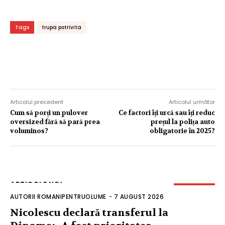
Tags
trupa potrivita
Articolul precedent
Articolul următor
Cum să porți un pulover
Ce factori îți urcă sau îți reduc
oversized fără să pară prea
prețul la polița auto
voluminos?
obligatorie în 2025?
ARTICOLE NOI
AUTORII ROMANIPENTRUOLUME
-
7 AUGUST 2026
Nicolescu declară transferul la