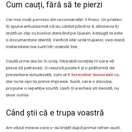
Cum cauți, fără să te pierzi
Cei mai mulți pornesc din recomandări. E firesc. Un prieten
îți spune entuziasmat că au cântat până la 4, altcineva îți
arată un clip cu bunica dansând pe Queen. Adaugă la asta
o documentare atentă. Verifică site-urile trupelor, vezi dacă
materialele live sunt într-adevăr live.
Caută urme ale lor în oraș, întreabă locațiile în care vă
place să petreceți. O resursă poate fi și o platformă de
prezentare actualizată, cum ar fi
formatia-bucuresti.ro
,
dar nu te opri la prima impresie. Sună, cere o discuție,
propune o repetiție scurtă. Lasă-ți urechea să decidă, nu
doar ochiul.
Când știi că e trupa voastră
Am văzut mirese care s-au liniștit după primul refren auzit,