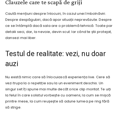
Clauzele care te scapă de griji
Caută mențiuni despre înlocuiri, în cazul unei îmbolnăviri.
Despre despăgubiri, dacă apar situații neprevăzute. Despre
ce se întâmplă dacă sala are o problemă tehnică. Toate par
detalii seci, dar, la nevoie, devin scut. Iar când te știi protejat,
dansezi mai liber.
Testul de realitate: vezi, nu doar
auzi
Nu există nimic care să înlocuiască experiența live. Cere să
vezi trupa la o repetiție sau la un eveniment deschis. Un
singur set îți spune mai multe decât orice clip montat. Te uiți
la felul în care solistul vorbește cu oamenii, la cum se mișcă
printre mese, la cum reușește să adune lumea pe ring fără
să strige.