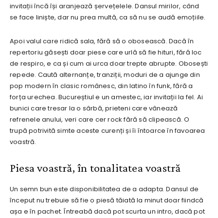
invitații încă își aranjează șervețelele. Dansul mirilor, când
se face liniște, dar nu prea multă, ca să nu se audă emoțiile.
Apoi valul care ridică sala, fără să o obosească. Dacă în
repertoriu găsești doar piese care urlă să fie hituri, fără loc
de respiro, e ca și cum ai urca doar trepte abrupte. Obosești
repede. Caută alternanțe, tranziții, moduri de a ajunge din
pop modern în clasic românesc, din latino în funk, fără a
forța urechea. Bucureștiul e un amestec, iar invitații la fel. Ai
bunici care tresar la o sârbă, prieteni care vânează
refrenele anului, veri care cer rock fără să clipească. O
trupă potrivită simte aceste curenți și îi întoarce în favoarea
voastră.
Piesa voastră, în tonalitatea voastră
Un semn bun este disponibilitatea de a adapta. Dansul de
început nu trebuie să fie o piesă tăiată la minut doar fiindcă
așa e în pachet. Întreabă dacă pot scurta un intro, dacă pot