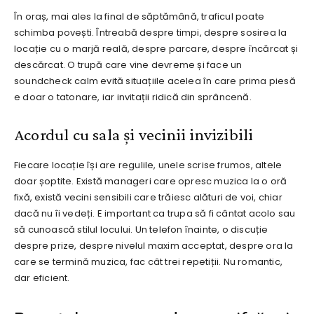
În oraș, mai ales la final de săptămână, traficul poate
schimba povești. Întreabă despre timpi, despre sosirea la
locație cu o marjă reală, despre parcare, despre încărcat și
descărcat. O trupă care vine devreme și face un
soundcheck calm evită situațiile acelea în care prima piesă
e doar o tatonare, iar invitații ridică din sprâncenă.
Acordul cu sala și vecinii invizibili
Fiecare locație își are regulile, unele scrise frumos, altele
doar șoptite. Există manageri care opresc muzica la o oră
fixă, există vecini sensibili care trăiesc alături de voi, chiar
dacă nu îi vedeți. E important ca trupa să fi cântat acolo sau
să cunoască stilul locului. Un telefon înainte, o discuție
despre prize, despre nivelul maxim acceptat, despre ora la
care se termină muzica, fac cât trei repetiții. Nu romantic,
dar eficient.