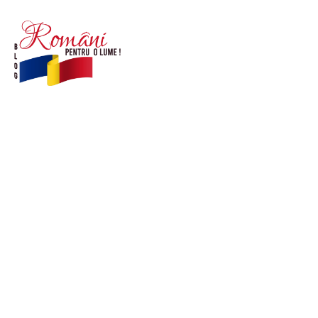
© Acest site este creat si administrat de
romanipentruolume.ro
. Toate drepturile rezervate.
Link-uri utile
POLITICĂ DE CONFIDENȚIALITATE –
ROMANIAPENTRUOLUME.RO
CONTACT ROMANIPENTRUOLUME.RO
POLITICA DE COOKIES (GDPR)