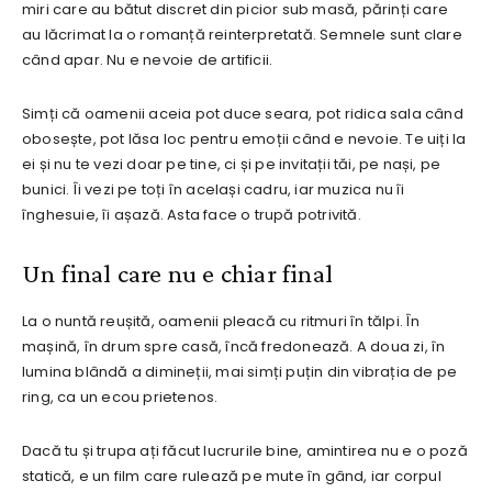
miri care au bătut discret din picior sub masă, părinți care
au lăcrimat la o romanță reinterpretată. Semnele sunt clare
când apar. Nu e nevoie de artificii.
Simți că oamenii aceia pot duce seara, pot ridica sala când
obosește, pot lăsa loc pentru emoții când e nevoie. Te uiți la
ei și nu te vezi doar pe tine, ci și pe invitații tăi, pe nași, pe
bunici. Îi vezi pe toți în același cadru, iar muzica nu îi
înghesuie, îi așază. Asta face o trupă potrivită.
Un final care nu e chiar final
La o nuntă reușită, oamenii pleacă cu ritmuri în tălpi. În
mașină, în drum spre casă, încă fredonează. A doua zi, în
lumina blândă a dimineții, mai simți puțin din vibrația de pe
ring, ca un ecou prietenos.
Dacă tu și trupa ați făcut lucrurile bine, amintirea nu e o poză
statică, e un film care rulează pe mute în gând, iar corpul