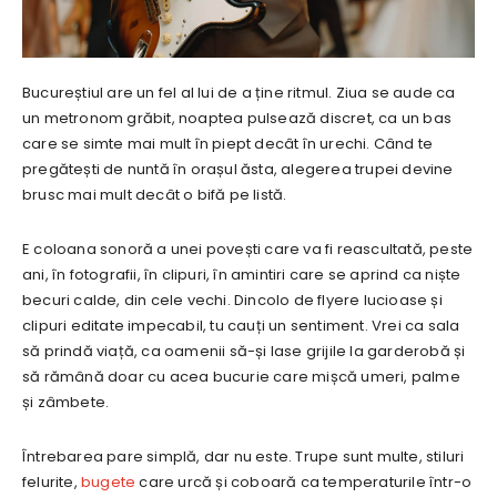
Bucureștiul are un fel al lui de a ține ritmul. Ziua se aude ca
un metronom grăbit, noaptea pulsează discret, ca un bas
care se simte mai mult în piept decât în urechi. Când te
pregătești de nuntă în orașul ăsta, alegerea trupei devine
brusc mai mult decât o bifă pe listă.
E coloana sonoră a unei povești care va fi reascultată, peste
ani, în fotografii, în clipuri, în amintiri care se aprind ca niște
becuri calde, din cele vechi. Dincolo de flyere lucioase și
clipuri editate impecabil, tu cauți un sentiment. Vrei ca sala
să prindă viață, ca oamenii să-și lase grijile la garderobă și
să rămână doar cu acea bucurie care mișcă umeri, palme
și zâmbete.
Întrebarea pare simplă, dar nu este. Trupe sunt multe, stiluri
felurite,
bugete
care urcă și coboară ca temperaturile într-o