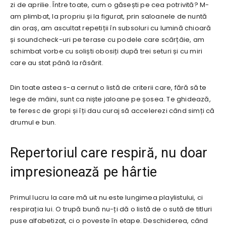
zi de aprilie. Între toate, cum o găsești pe cea potrivită? M-
am plimbat, la propriu și la figurat, prin saloanele de nuntă
din oraș, am ascultat repetiții în subsoluri cu lumină chioară
și soundcheck-uri pe terase cu podele care scârțâie, am
schimbat vorbe cu soliști obosiți după trei seturi și cu miri
care au stat până la răsărit.
Din toate astea s-a cernut o listă de criterii care, fără să te
lege de mâini, sunt ca niște jaloane pe șosea. Te ghidează,
te feresc de gropi și îți dau curaj să accelerezi când simți că
drumul e bun.
Repertoriul care respiră, nu doar
impresionează pe hârtie
Primul lucru la care mă uit nu este lungimea playlistului, ci
respirația lui. O trupă bună nu-ți dă o listă de o sută de titluri
puse alfabetizat, ci o poveste în etape. Deschiderea, când