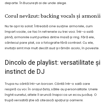
departe. În București ai de unde alege.
Corul nevăzut: backing vocals și armonii
Nu te opri la solist. Întreabă cine susține armoniile, cum
împart vocile, ce fac în refrenele cu trei voci. Într-o sală
plină, armoniile sunt puntea dintre masă și ring. Fără ele,
cântecul pare plat, ca o fotografie fără contrast. Cu ele,
invitații simt mai mult decât aud și rămân acolo, în poveste.
Dincolo de playlist: versatilitate și
instinct de DJ
Trupa nu cântă într-un borcan. Cântă într-o sală care
respiră cu voi. În orașul ăsta, sălile au personalitate. Unele
înghit sunetul, altele îl aruncă înapoi ca un ecou jucăuș. O
trupă versatilă știe să citească spațiul și oamenii.