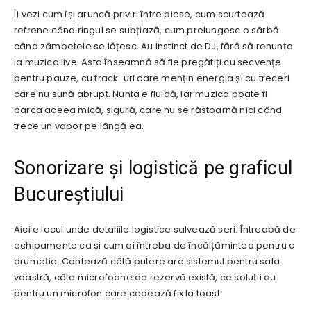
Îi vezi cum își aruncă priviri între piese, cum scurtează
refrene când ringul se subțiază, cum prelungesc o sârbă
când zâmbetele se lățesc. Au instinct de DJ, fără să renunțe
la muzica live. Asta înseamnă să fie pregătiți cu secvențe
pentru pauze, cu track-uri care mențin energia și cu treceri
care nu sună abrupt. Nunta e fluidă, iar muzica poate fi
barca aceea mică, sigură, care nu se răstoarnă nici când
trece un vapor pe lângă ea.
Sonorizare și logistică pe graficul
Bucureștiului
Aici e locul unde detaliile logistice salvează seri. Întreabă de
echipamente ca și cum ai întreba de încălțămintea pentru o
drumeție. Contează câtă putere are sistemul pentru sala
voastră, câte microfoane de rezervă există, ce soluții au
pentru un microfon care cedează fix la toast.