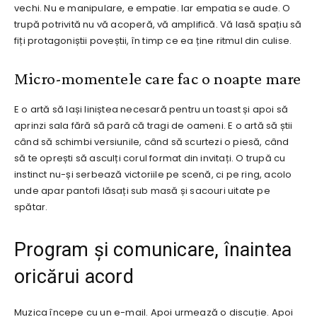
vechi. Nu e manipulare, e empatie. Iar empatia se aude. O
trupă potrivită nu vă acoperă, vă amplifică. Vă lasă spațiu să
fiți protagoniștii poveștii, în timp ce ea ține ritmul din culise.
Micro-momentele care fac o noapte mare
E o artă să lași liniștea necesară pentru un toast și apoi să
aprinzi sala fără să pară că tragi de oameni. E o artă să știi
când să schimbi versiunile, când să scurtezi o piesă, când
să te oprești să asculți corul format din invitați. O trupă cu
instinct nu-și serbează victoriile pe scenă, ci pe ring, acolo
unde apar pantofi lăsați sub masă și sacouri uitate pe
spătar.
Program și comunicare, înaintea
oricărui acord
Muzica începe cu un e-mail. Apoi urmează o discuție. Apoi