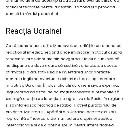
primul incident de acest tip și au acuzat Kievul de utilizarea
tacticilor teroriste pentru a destabiliza zona și a provoca
panică în rândul populației.
Reacția Ucrainei
Ca răspuns la acuzațiile Moscovei, autoritățile ucrainene au
reacționat imediat, negând orice implicare în atacul asupra
reședinței prezidențiale din Novgorod. Kievul a subliniat că
nu dispune de dovezi care să susțină veridicitatea acestor
afirmații și a acuzat Rusia de inventarea unor pretexte
pentru a legitima eventuale acțiuni militare suplimentare
împotriva Ucrainei. În plus, oficialii ucraineni și-au exprimat
îngrijorarea că astfel de acuzații nefondate sunt menite să
distragă atenția de la acțiunile agresive ale Rusiei în regiune
și să întărească retorica de război. Potrivit purtătorului de
cuvânt al Ministerului Apărării din Ucraina, aceste acuzații
reprezintă o încercare de manipulare a opiniei publice
internaționale și de a obține sprijin pentru intensificarea