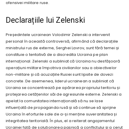
ofensivei militare ruse.
Declarațiile lui Zelenski
Președintele ucrainean Volodimir Zelenski a intervenit
personal în această controversă, afirmând că declarațiile
ministrului rus de externe, Serghei Lavrov, sunt fără temei și
constituie o tentativă de a discredita Ucraina pe plan
internațional. Zelenski a subliniat că Ucraina nu desfășoară
operațiuni militare împotriva civilianilor sau a obiectivelor
non-militare și că acuzațiile Rusiei sunt lipsite de dovezi
concrete. De asemenea, liderul ucrainean a subliniat că
Ucraina se concentrează pe apărarea propriului teritoriu și
protejarea cetățenilor săi de agresiunile externe. Zelenski a
apelat la comunitatea internațională să nu se lase
influențată de propaganda rusă și să continue să sprijine
Ucraina în eforturile sale de a-și menține suveranitatea și
integritatea teritorială. În plus, el a reiterat angajamentul
Ucrainei față de soluționarea pașnică a conflictului și a cerut