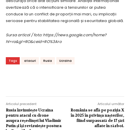
descuraja orice alte acțiuni similare. Analiștii internaționali
avertizează că o intensificare a tensiunilor ar putea
conduce la un conflict de proporții mai mari, cu implicații
serioase pentru stabilitatea regională și securitatea globală.
Sursa articol / foto: https://news.google.com/home?
hl=ro&gl=RO&ceid=RO%3Aro
Tags
atacuri
Rusia
Ucraina
Articolul precedent
Articolul următor
Rusia învinuiește Ucraina
România se află pe poziția X
pentru atacul cu drone
în 2025 în privința nașterilor,
asupra reședinței lui Vladimir
fiind surpassată de 17 țări
Putin și își revizuiește postura
aflate în război.