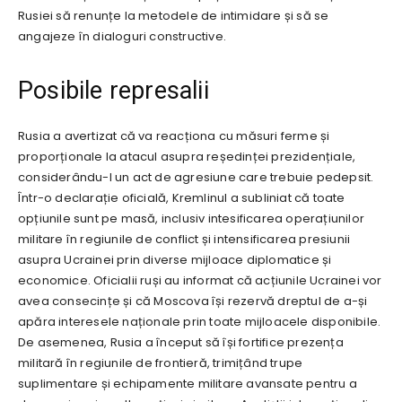
Rusiei să renunțe la metodele de intimidare și să se
angajeze în dialoguri constructive.
Posibile represalii
Rusia a avertizat că va reacționa cu măsuri ferme și
proporționale la atacul asupra reședinței prezidențiale,
considerându-l un act de agresiune care trebuie pedepsit.
Într-o declarație oficială, Kremlinul a subliniat că toate
opțiunile sunt pe masă, inclusiv intesificarea operațiunilor
militare în regiunile de conflict și intensificarea presiunii
asupra Ucrainei prin diverse mijloace diplomatice și
economice. Oficialii ruși au informat că acțiunile Ucrainei vor
avea consecințe și că Moscova își rezervă dreptul de a-și
apăra interesele naționale prin toate mijloacele disponibile.
De asemenea, Rusia a început să își fortifice prezența
militară în regiunile de frontieră, trimițând trupe
suplimentare și echipamente militare avansate pentru a