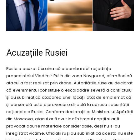
Acuzațiile Rusiei
Rusia a acuzat Ucraina că a bombardat reședința
președintelui Vladimir Putin din zona Novgorod, afirmând că
atacul a fost realizat prin drone. Autoritățile ruse au declarat
că evenimentul constituie o escaladare severă a conflictului
și au subliniat că atacarea unei locații atât de emblematică
și personală este o provocare directă la adresa securității
naționale a Rusiei. Conform declarațiilor Ministerului Apărării
din Moscova, atacul ar fi avut loc în timpul nopții și ar fi
provocat daune materiale considerabile, deși nu s-au
înregistrat victime. Oficialii ruși au subliniat că acesta nu este