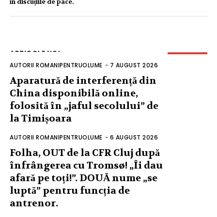
în discuțiile de pace.
ARTICOLE NOI
AUTORII ROMANIPENTRUOLUME
-
7 AUGUST 2026
Aparatură de interferență din
China disponibilă online,
folosită în „jaful secolului” de
la Timișoara
AUTORII ROMANIPENTRUOLUME
-
6 AUGUST 2026
Folha, OUT de la CFR Cluj după
înfrângerea cu Tromsø! „Îi dau
afară pe toți!”. DOUĂ nume „se
luptă” pentru funcția de
antrenor.