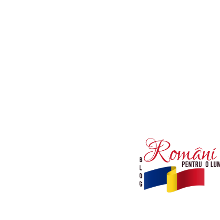
Afaceri si Industrii
Diverse noutati
Sanatate / Hobby