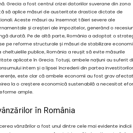
 Grecia a fost centrul crizei datoriilor suverane din zona
ată să aplice măsuri de austeritate drastice dictate de
aționali. Aceste măsuri au însemnat tăieri severe ale
ernamentale și creșteri ale impozitelor, generând o recesiu
ungă durată. Pe de altă parte, România a adoptat o strate
-se pe reforme structurale și măsuri de stabilizare economi
a cheltuielile publice, România a reușit să evite măsurile
tate aplicate în Grecia. Totuși, ambele națiuni au suferit d
sumului intern și a lipsei încrederii din partea investitorilor
ferențe, este clar că ambele economii au fost grav afecta
enirea la o creștere economică sustenabilă a necesitat efor
 reforme ample.
ânzărilor în România
erea vânzărilor a fost unul dintre cele mai evidente indicii