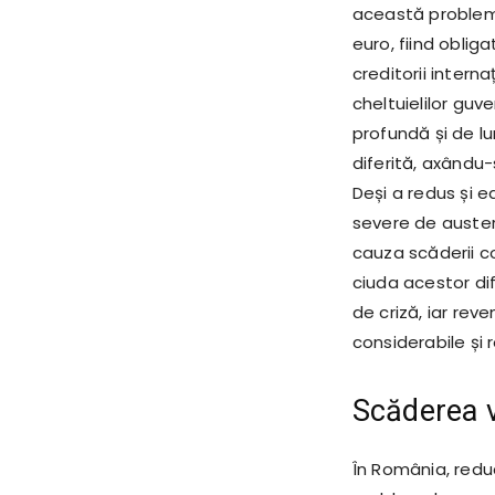
această problemă.
euro, fiind oblig
creditorii intern
cheltuielilor guv
profundă și de l
diferită, axându
Deși a redus și e
severe de austeri
cauza scăderii con
ciuda acestor di
de criză, iar rev
considerabile și
Scăderea v
În România, reduc