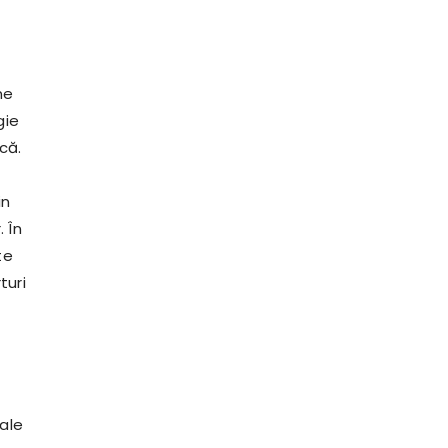
ne
gie
că.
in
. În
te
turi
 ale