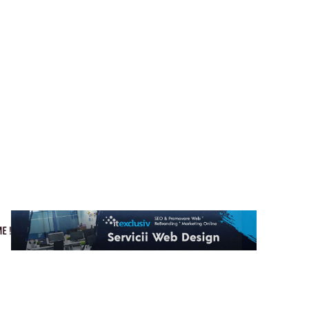
Cultura si Entertainment
Home & Deco
Tech