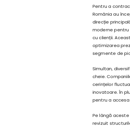
Pentru a contrac
România au înce
direcție principal
moderne pentru a
cu clienții. Acea
optimizarea preze
segmente de pia
Simultan, diversi
cheie. Companiil
cerințelor fluctu
inovatoare. În pl
pentru a accesa pi
Pe lângă aceste m
revizuit structur