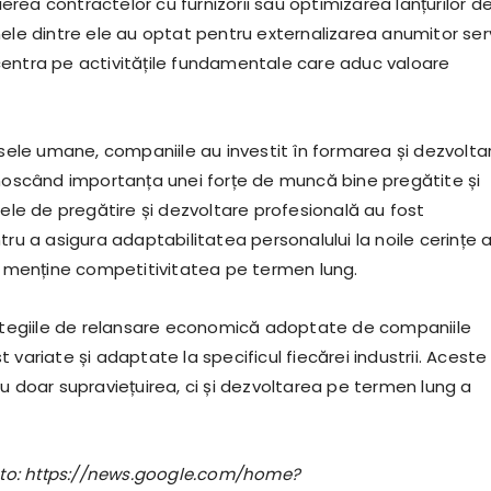
rea contractelor cu furnizorii sau optimizarea lanțurilor d
ele dintre ele au optat pentru externalizarea anumitor serv
entra pe activitățile fundamentale care aduc valoare
rsele umane, companiile au investit în formarea și dezvolta
unoscând importanța unei forțe de muncă bine pregătite și
mele de pregătire și dezvoltare profesională au fost
tru a asigura adaptabilitatea personalului la noile cerințe a
 a menține competitivitatea pe termen lung.
rategiile de relansare economică adoptate de companiile
 variate și adaptate la specificul fiecărei industrii. Aceste
u doar supraviețuirea, ci și dezvoltarea pe termen lung a
foto: https://news.google.com/home?