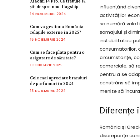
Xiaomi 14 Pro. Ce trebuie să
influențând dive
știi despre noul flagship
14 NOIEMBRIE 2024
activităților eco
se numără volati
Cum va gestiona România
șomajului și dimi
relațiile externe în 2025?
15 NOIEMBRIE 2024
instabilitatea pol
consumatorilor, 
Cum se face plata pentru o
circumstanțe, co
asigurare de sănătate?
1 FEBRUARIE 2025
comerciale, să re
pentru a se adap
Cele mai apreciate branduri
constrâns să imp
de parfumuri în 2024
menite să încura
13 NOIEMBRIE 2024
Diferențe 
România și Greci
discrepanțe cons