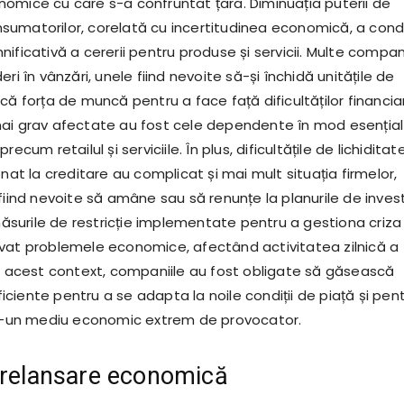
omice cu care s-a confruntat țara. Diminuația puterii de
umatorilor, corelată cu incertitudinea economică, a con
ificativă a cererii pentru produse și servicii. Multe compan
ri în vânzări, unele fiind nevoite să-și închidă unitățile de
că forța de muncă pentru a face față dificultăților financia
ai grav afectate au fost cele dependente în mod esențial
ecum retailul și serviciile. În plus, dificultățile de lichiditate
onat la creditare au complicat și mai mult situația firmelor,
fiind nevoite să amâne sau să renunțe la planurile de investiț
urile de restricție implementate pentru a gestiona criza
vat problemele economice, afectând activitatea zilnică a
În acest context, companiile au fost obligate să găsească
eficiente pentru a se adapta la noile condiții de piață și pen
tr-un mediu economic extrem de provocator.
 relansare economică