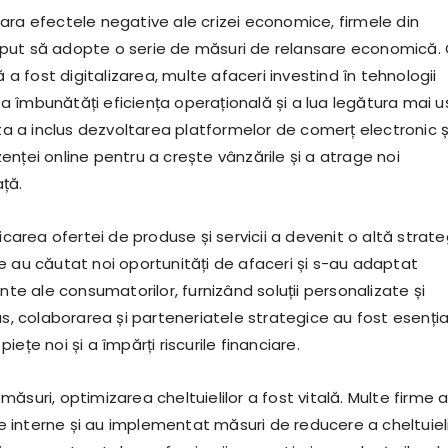
ara efectele negative ale crizei economice, firmele din
put să adopte o serie de măsuri de relansare economică.
ă a fost digitalizarea, multe afaceri investind în tehnologii
 îmbunătăți eficiența operațională și a lua legătura mai u
sta a inclus dezvoltarea platformelor de comerț electronic ș
nței online pentru a crește vânzările și a atrage noi
ță.
ficarea ofertei de produse și servicii a devenit o altă strate
e au căutat noi oportunități de afaceri și s-au adaptat
ante ale consumatorilor, furnizând soluții personalizate și
us, colaborarea și parteneriatele strategice au fost esenția
ețe noi și a împărți riscurile financiare.
ăsuri, optimizarea cheltuielilor a fost vitală. Multe firme 
ile interne și au implementat măsuri de reducere a cheltuieli