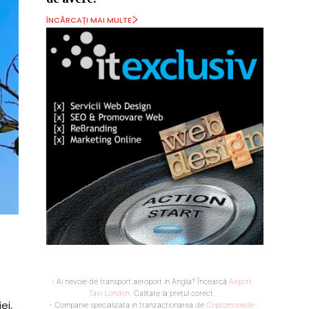
ÎNCĂRCAȚI MAI MULTE
- Ai nevoie de transport aeroport in Anglia? Încearcă
Airport
Taxi London
. Calitate la prețul corect.
ei,
- Companie specializata in tranzactionarea de
Criptomonede