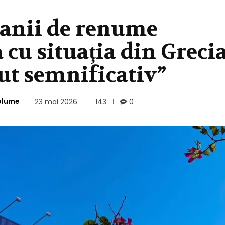
anii de renume
u situația din Grecia
zut semnificativ”
olume
23 mai 2026
143
0