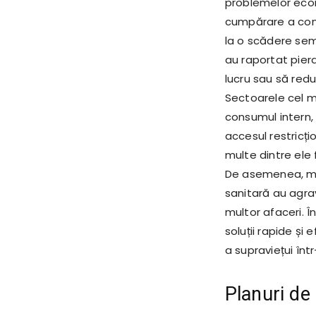
problemelor econ
cumpărare a cons
la o scădere semn
au raportat pierde
lucru sau să redu
Sectoarele cel m
consumul intern, pr
accesul restricți
multe dintre ele 
De asemenea, măs
sanitară au agra
multor afaceri. 
soluții rapide și 
a supraviețui în
Planuri de