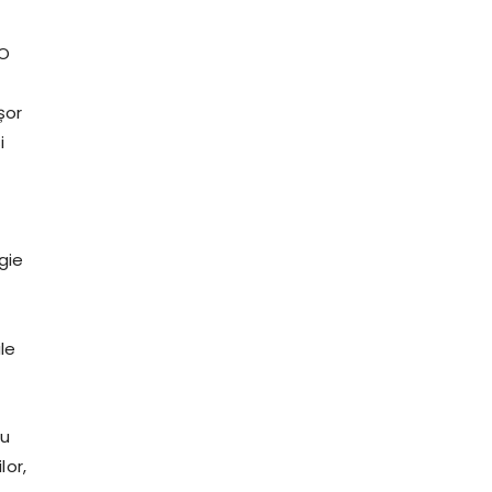
 O
șor
i
gie
le
au
lor,