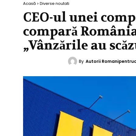
Acasă
Diverse noutati
CEO-ul unei comp
compară România c
„Vânzările au scă
By
Autorii Romanipentru
DIVERSE NOUTATI