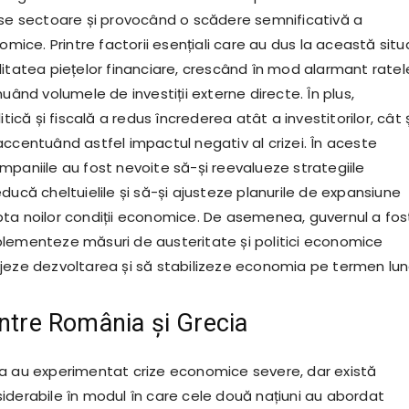
rse sectoare și provocând o scădere semnificativă a
nomice. Printre factorii esențiali care au dus la această situ
litatea piețelor financiare, crescând în mod alarmant ratel
nuând volumele de investiții externe directe. În plus,
itică și fiscală a redus încrederea atât a investitorilor, cât 
accentuând astfel impactul negativ al crizei. În aceste
mpaniile au fost nevoite să-și reevalueze strategiile
ducă cheltuielile și să-și ajusteze planurile de expansiune
ta noilor condiții economice. De asemenea, guvernul a fos
lementeze măsuri de austeritate și politici economice
jeze dezvoltarea și să stabilizeze economia pe termen lun
între România și Grecia
a au experimentat crize economice severe, dar există
iderabile în modul în care cele două națiuni au abordat