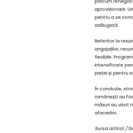
precum renegocie
aprovizionare. Un
pentru a se conc
adăugată.
Referitor la resu
angajaților, rec
flexibile. Progra
intensificate pen
pieței și pentru
În concluzie, st
românești au fost
măsuri au vizat n
afacerilor.
Sursa articol / 