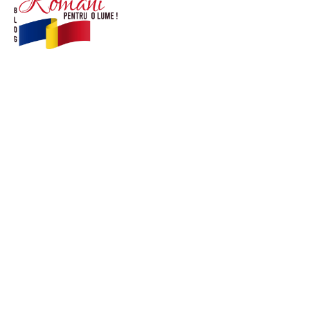
© Acest site este creat si administrat de
romanipentruolume.ro
. Toate drepturile rezervate.
Link-uri utile
POLITICĂ DE CONFIDENȚIALITATE –
ROMANIAPENTRUOLUME.RO
CONTACT ROMANIPENTRUOLUME.RO
POLITICA DE COOKIES (GDPR)