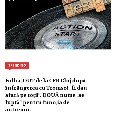
TRENDING
Folha, OUT de la CFR Cluj după
înfrângerea cu Tromsø! „Îi dau
afară pe toți!”. DOUĂ nume „se
luptă” pentru funcția de
antrenor.