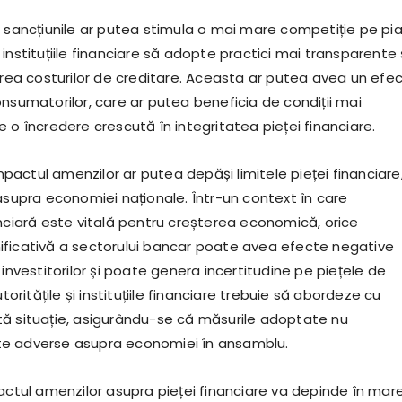
, sancțiunile ar putea stimula o mai mare competiție pe pi
instituțiile financiare să adopte practici mai transparente 
lirea costurilor de creditare. Aceasta ar putea avea un efe
nsumatorilor, care ar putea beneficia de condiții mai
 o încredere crescută în integritatea pieței financiare.
actul amenzilor ar putea depăși limitele pieței financiare
asupra economiei naționale. Într-un context în care
anciară este vitală pentru creșterea economică, orice
ficativă a sectorului bancar poate avea efecte negative
 investitorilor și poate genera incertitudine pe piețele de
utoritățile și instituțiile financiare trebuie să abordeze cu
ă situație, asigurându-se că măsurile adoptate nu
e adverse asupra economiei în ansamblu.
pactul amenzilor asupra pieței financiare va depinde în mar