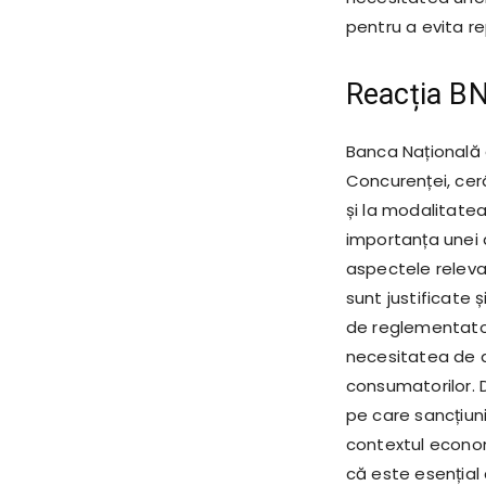
pentru a evita re
Reacția BN
Banca Națională 
Concurenței, cerân
și la modalitatea
importanța unei 
aspectele releva
sunt justificate 
de reglementator
necesitatea de a
consumatorilor. 
pe care sancțiuni
contextul economi
că este esențial