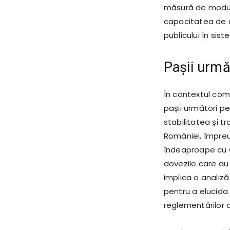
măsură de modul 
capacitatea de a
publicului în sist
Pașii următ
În contextul com
pașii următori pe
stabilitatea și t
României, împreun
îndeaproape cu C
dovezile care a
implica o analiză 
pentru a elucida 
reglementărilor a