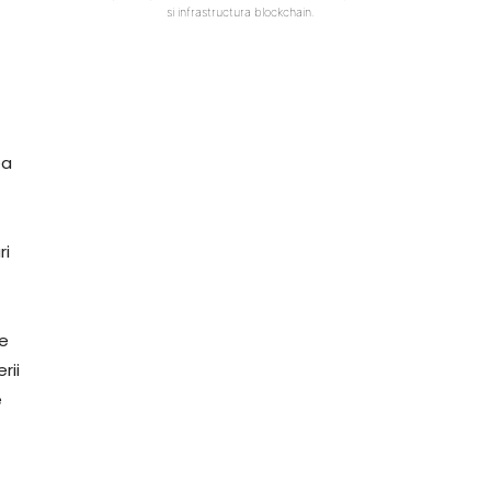
si infrastructura blockchain.
ea
ri
e
rii
e