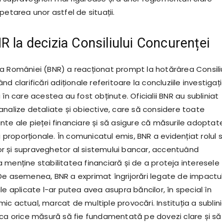
petarea unor astfel de situații.
R la decizia Consiliului Concurenței
a României (BNR) a reacționat prompt la hotărârea Consiliu
d clarificări adiționale referitoare la concluziile investigați
 în care acestea au fost obținute. Oficialii BNR au subliniat
analize detaliate și obiective, care să considere toate
nte ale pieței financiare și să asigure că măsurile adoptat
și proporționale. În comunicatul emis, BNR a evidențiat rolul 
 și supraveghetor al sistemului bancar, accentuând
 menține stabilitatea financiară și de a proteja interesele
De asemenea, BNR a exprimat îngrijorări legate de impactu
le aplicate l-ar putea avea asupra băncilor, în special în
c actual, marcat de multiple provocări. Instituția a sublin
 ca orice măsură să fie fundamentată pe dovezi clare și să