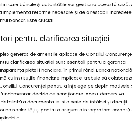
în care băncile și autoritățile vor gestiona această criză,
 implementa reforme necesare și de a restabili încreder
emul bancar. Este crucial
ori pentru clarificarea situației
plex generat de amenzile aplicate de Consiliul Concurenței
ntru clarificarea situației sunt esențiali pentru a garanta
ransparența pieței financiare. În primul rând, Banca Național
ă cu instituțiile financiare implicate, trebuie să colaborez
onsiliul Concurenței pentru a înțelege pe deplin motivele 
u fundamentat decizia de sancționare. Acest demers va
detaliată a documentației și o serie de întâlniri și discuții
orice neclarități și pentru a asigura o interpretare corectă
plicabile.