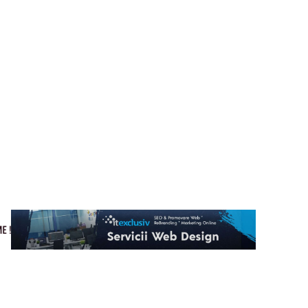
Cultura si Entertainment
Home & Deco
Tech