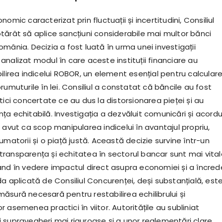
omic caracterizat prin fluctuații și incertitudini, Consiliul
tărât să aplice sancțiuni considerabile mai multor bănci
mânia. Decizia a fost luată în urma unei investigații
nalizat modul în care aceste instituții financiare au
ilirea indicelui ROBOR, un element esențial pentru calcular
rumuturile în lei. Consiliul a constatat că băncile au fost
tici concertate ce au dus la distorsionarea pieței și au
a echitabilă. Investigația a dezvăluit comunicări și acordu
 avut ca scop manipularea indicelui în avantajul propriu,
umatorii și o piață justă. Această decizie survine într-un
ransparența și echitatea în sectorul bancar sunt mai vital
ând în vedere impactul direct asupra economiei și a încrede
a aplicată de Consiliul Concurenței, deși substanțială, est
ăsură necesară pentru restabilirea echilibrului și
 asemenea practici în viitor. Autoritățile au subliniat
 supravegheri mai riguroase și a unor reglementări clare