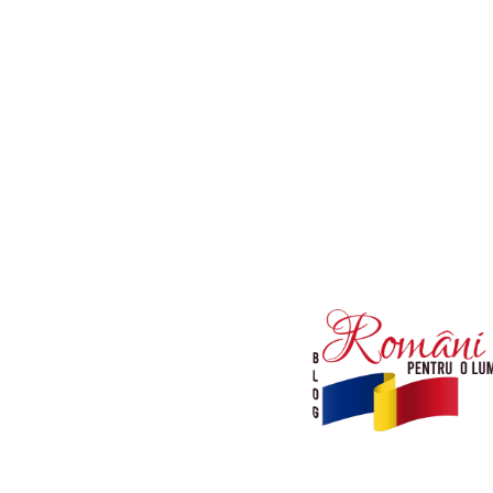
Afaceri si Industrii
Diverse noutati
Sanatate / Hobby