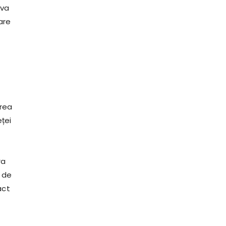
 va
are
area
ței
ra
r de
act