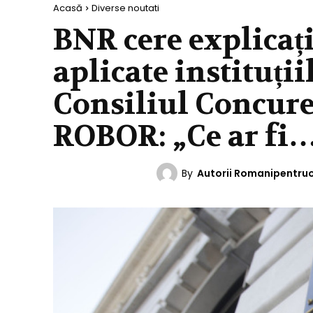
Acasă
Diverse noutati
BNR cere explicaț
aplicate instituții
Consiliul Concuren
ROBOR: „Ce ar fi
By
Autorii Romanipentru
DIVERSE NOUTATI