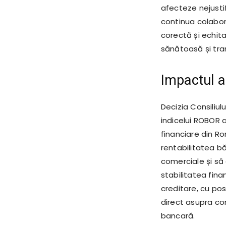
afecteze nejustif
continua colabor
corectă și echita
sănătoasă și tran
Impactul a
Decizia Consiliu
indicelui ROBOR 
financiare din Ro
rentabilitatea bă
comerciale și să
stabilitatea fina
creditare, cu pos
direct asupra con
bancară.