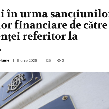
ii în urma sancțiunilo
lor financiare de către
ței referitor la
…
olume
11 iunie 2026
126
0