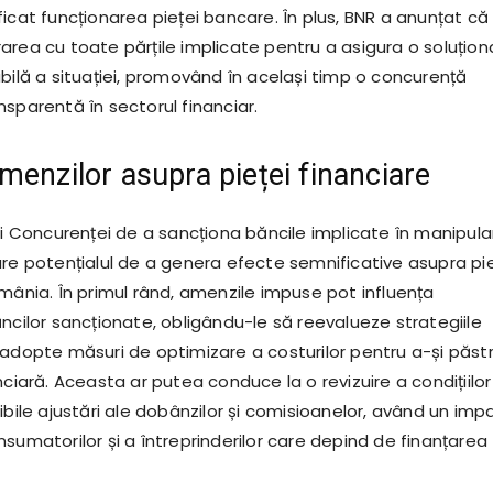
icat funcționarea pieței bancare. În plus, BNR a anunțat că
area cu toate părțile implicate pentru a asigura o soluțion
bilă a situației, promovând în același timp o concurență
sparentă în sectorul financiar.
menzilor asupra pieței financiare
lui Concurenței de a sancționa băncile implicate în manipul
are potențialul de a genera efecte semnificative asupra pie
mânia. În primul rând, amenzile impuse pot influența
ncilor sancționate, obligându-le să reevalueze strategiile
 adopte măsuri de optimizare a costurilor pentru a-și păst
nciară. Aceasta ar putea conduce la o revizuire a condițiilo
ibile ajustări ale dobânzilor și comisioanelor, având un imp
sumatorilor și a întreprinderilor care depind de finanțarea