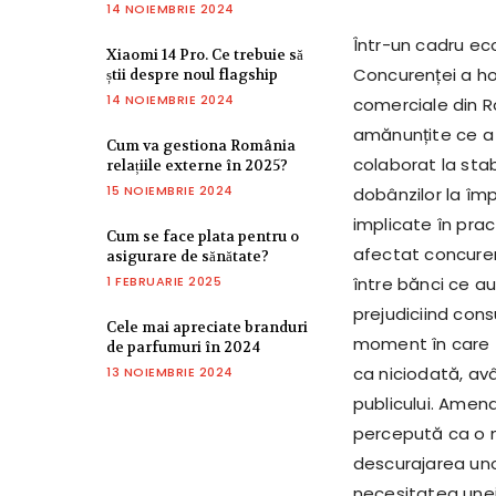
14 NOIEMBRIE 2024
Într-un cadru econ
Xiaomi 14 Pro. Ce trebuie să
Concurenței a ho
știi despre noul flagship
14 NOIEMBRIE 2024
comerciale din Ro
amănunțite ce a a
Cum va gestiona România
colaborat la stab
relațiile externe în 2025?
15 NOIEMBRIE 2024
dobânzilor la împ
implicate în prac
Cum se face plata pentru o
afectat concurenț
asigurare de sănătate?
1 FEBRUARIE 2025
între bănci ce au
prejudiciind cons
Cele mai apreciate branduri
moment în care t
de parfumuri în 2024
ca niciodată, av
13 NOIEMBRIE 2024
publicului. Amend
percepută ca o m
descurajarea unor
necesitatea unei