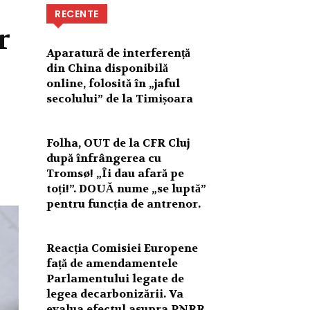
RECENTE
r
Aparatură de interferență
din China disponibilă
online, folosită în „jaful
secolului” de la Timișoara
Folha, OUT de la CFR Cluj
după înfrângerea cu
Tromsø! „Îi dau afară pe
toți!”. DOUĂ nume „se luptă”
pentru funcția de antrenor.
Reacția Comisiei Europene
față de amendamentele
Parlamentului legate de
legea decarbonizării. Va
evalua efectul asupra PNRR.