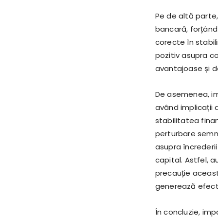
Pe de altă parte
bancară, forțând 
corecte în stabi
pozitiv asupra co
avantajoase și de
De asemenea, imp
având implicații 
stabilitatea fin
perturbare semni
asupra încrederii
capital. Astfel, a
precauție aceast
generează efect
În concluzie, im