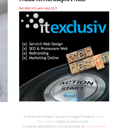
ÎNCĂRCAȚI MAI MULTE
- Ai nevoie de transport aeroport in Anglia? Încearcă
Airport
Taxi London
. Calitate la prețul corect.
- Companie specializata in tranzactionarea de
Criptomonede