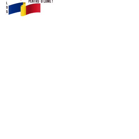
© Acest site este creat si administrat de
romanipentruolume.ro
. Toate drepturile rezervate.
Link-uri utile
POLITICĂ DE CONFIDENȚIALITATE –
ROMANIAPENTRUOLUME.RO
CONTACT ROMANIPENTRUOLUME.RO
POLITICA DE COOKIES (GDPR)
Ultimele postari: