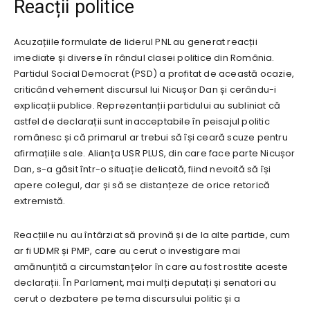
Reacții politice
Acuzațiile formulate de liderul PNL au generat reacții
imediate și diverse în rândul clasei politice din România.
Partidul Social Democrat (PSD) a profitat de această ocazie,
criticând vehement discursul lui Nicușor Dan și cerându-i
explicații publice. Reprezentanții partidului au subliniat că
astfel de declarații sunt inacceptabile în peisajul politic
românesc și că primarul ar trebui să își ceară scuze pentru
afirmațiile sale. Alianța USR PLUS, din care face parte Nicușor
Dan, s-a găsit într-o situație delicată, fiind nevoită să își
apere colegul, dar și să se distanțeze de orice retorică
extremistă.
Reacțiile nu au întârziat să provină și de la alte partide, cum
ar fi UDMR și PMP, care au cerut o investigare mai
amănunțită a circumstanțelor în care au fost rostite aceste
declarații. În Parlament, mai mulți deputați și senatori au
cerut o dezbatere pe tema discursului politic și a