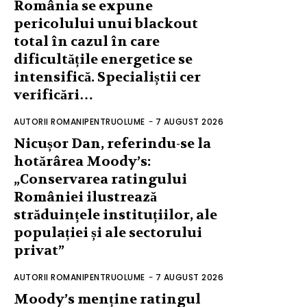
România se expune
pericolului unui blackout
total în cazul în care
dificultățile energetice se
intensifică. Specialiștii cer
verificări…
AUTORII ROMANIPENTRUOLUME
-
7 AUGUST 2026
Nicușor Dan, referindu-se la
hotărârea Moody’s:
„Conservarea ratingului
României ilustrează
străduințele instituțiilor, ale
populației și ale sectorului
privat”
AUTORII ROMANIPENTRUOLUME
-
7 AUGUST 2026
Moody’s menține ratingul