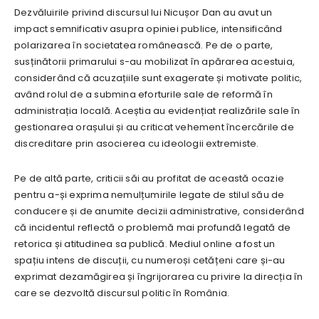
Dezvăluirile privind discursul lui Nicușor Dan au avut un
impact semnificativ asupra opiniei publice, intensificând
polarizarea în societatea românească. Pe de o parte,
susținătorii primarului s-au mobilizat în apărarea acestuia,
considerând că acuzațiile sunt exagerate și motivate politic,
având rolul de a submina eforturile sale de reformă în
administrația locală. Aceștia au evidențiat realizările sale în
gestionarea orașului și au criticat vehement încercările de
discreditare prin asocierea cu ideologii extremiste.
Pe de altă parte, criticii săi au profitat de această ocazie
pentru a-și exprima nemulțumirile legate de stilul său de
conducere și de anumite decizii administrative, considerând
că incidentul reflectă o problemă mai profundă legată de
retorica și atitudinea sa publică. Mediul online a fost un
spațiu intens de discuții, cu numeroși cetățeni care și-au
exprimat dezamăgirea și îngrijorarea cu privire la direcția în
care se dezvoltă discursul politic în România.