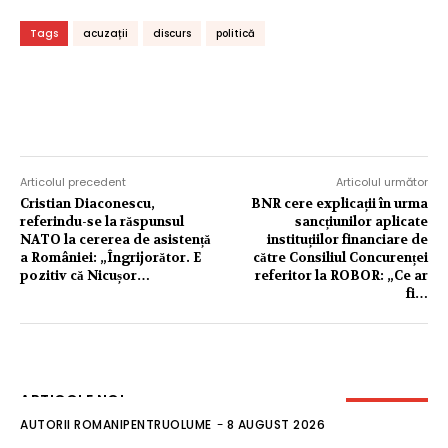
Tags
acuzații
discurs
politică
Articolul precedent
Articolul următor
Cristian Diaconescu,
BNR cere explicații în urma
referindu-se la răspunsul
sancțiunilor aplicate
NATO la cererea de asistență
instituțiilor financiare de
a României: „Îngrijorător. E
către Consiliul Concurenței
pozitiv că Nicușor…
referitor la ROBOR: „Ce ar
fi…
ARTICOLE NOI
AUTORII ROMANIPENTRUOLUME
-
8 AUGUST 2026