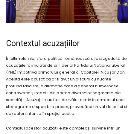
Contextul acuzațiilor
În ultimele zile, sfera politică românească a fost zguduită de
acuzațiile formulate de un lider al Partidului Național Liberal
(PNL) împotriva primarului general al Capitalei, Nicușor Dan.
Acesta este acuzat că ar fi avut un discurs cu nuanțe
profund fasciste, o afirmație care a generat numeroase
controverse și reacții din partea diverselor segmente ale
societății. Acuzațiile au fost dezvăluite prin intermediul unor
stenograme disponibile presei, provocând un val de critici și
dezbateri intense în spațiul public.
Contextul acestor acuzații este complex și survine într-un