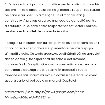
întâlnire cu liderii partidelor politice pentru a discuta deschis
despre limitele discursului politic și despre responsabilitatea
pe care o au liderii în a menține un climat civilizat și
constructiv. A propus crearea unui cod de conduită pentru
discursul public, care să fie respectat de toți actorii politici,
pentru a evita astfel de incidente în viitor.
Reacțiile lui Nicușor Dan au fost primite cu scepticism de unii
critici, care au cerut dovezi suplimentare pentru a sprijini
afirmațiile sale. Cu toate acestea, susținătorii săi au apreciat
deschiderea și transparența de care a dat dovadă,
considerând că explicațiile oferite sunt suficiente pentru a
contracara acuzațiile de fascism. În această situație,
rămâne de văzut cum va evolua cazul și ce efecte va avea
asupra carierei politice a primarului Capitalei.
Sursa articol / foto: https://news.google.com/home?
hl=ro&gl=RO&ceid=RO%3Aro