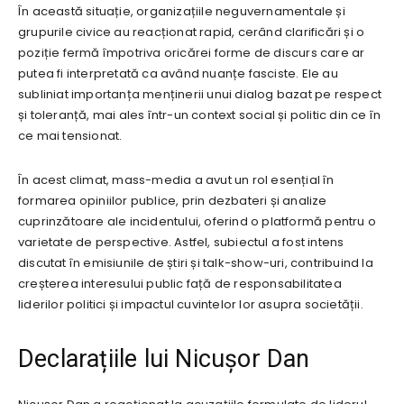
În această situație, organizațiile neguvernamentale și
grupurile civice au reacționat rapid, cerând clarificări și o
poziție fermă împotriva oricărei forme de discurs care ar
putea fi interpretată ca având nuanțe fasciste. Ele au
subliniat importanța menținerii unui dialog bazat pe respect
și toleranță, mai ales într-un context social și politic din ce în
ce mai tensionat.
În acest climat, mass-media a avut un rol esențial în
formarea opiniilor publice, prin dezbateri și analize
cuprinzătoare ale incidentului, oferind o platformă pentru o
varietate de perspective. Astfel, subiectul a fost intens
discutat în emisiunile de știri și talk-show-uri, contribuind la
creșterea interesului public față de responsabilitatea
liderilor politici și impactul cuvintelor lor asupra societății.
Declarațiile lui Nicușor Dan