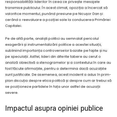
responsabilității liderilor în ceea ce privește mesajele
transmise publicului. În acest climat, opoziția a încercat să
valorifice momentul, punând presiune pe Nicușor Dan și
cerând o reevaluare a poziției sale la conducerea Primăriei
Capitalei.
Pe de altă parte, analiști politici au semnalat pericolul
exagerării și instrumentalizării politice a acestei situații,
subliniind importanța controverselor bazate pe fapte și nu
pe speculații. Astfel, lideri din diferite tabere au cerut o
analiză obiectivă a stenogramelor și a contextului în care au
fost făcute afirmațiile, pentru a determina dacă acuzațiile
sunt justificate. De asemenea, acest incident a adus în prim-
plan discuția despre etica politică și despre cum ar trebui să
se poziționeze partidele în fața unor astfel de acuzații
severe.
Impactul asupra opiniei publice