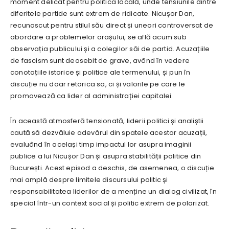
moment delicat pentru politica locală, unde tensiunile dintre
diferitele partide sunt extrem de ridicate. Nicușor Dan,
recunoscut pentru stilul său direct și uneori controversat de
abordare a problemelor orașului, se află acum sub
observația publicului și a colegilor săi de partid. Acuzațiile
de fascism sunt deosebit de grave, având în vedere
conotațiile istorice și politice ale termenului, și pun în
discuție nu doar retorica sa, ci și valorile pe care le
promovează ca lider al administrației capitalei.
În această atmosferă tensionată, liderii politici și analiștii
caută să dezvăluie adevărul din spatele acestor acuzații,
evaluând în același timp impactul lor asupra imaginii
publice a lui Nicușor Dan și asupra stabilității politice din
București. Acest episod a deschis, de asemenea, o discuție
mai amplă despre limitele discursului politic și
responsabilitatea liderilor de a menține un dialog civilizat, în
special într-un context social și politic extrem de polarizat.