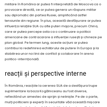
militare în România ar putea fi interpretată de Moscova ca o
provocare directă, ce ar putea genera un răspuns militar
sau diplomatic din partea Rusiei, amplificând astfel
tensiunile din regiune. În plus, această desfășurare ar putea
influența relațiile SUA cu alte puteri majore, precum China,
care ar putea percepe asta ca o continuare a politicii
americane de contracarare a influenței rusești și chineze pe
plan global. Pe termen lung, aceste acțiuni ar putea
contribui la redefinirea echilibrului de putere în Europa și la
stabilirea unor noi linii de conflict și colaborare în arena
politico-internțională.
reacții și perspective interne
În România, reacțiile la cererea SUA de a desfășura trupe
suplimentare la baza Kogălniceanu au fost diverse,
reflectând un amestec de sprijin și neliniște. Pe de o parte,
mulți politicieni și experți în securitate văd această mișcare