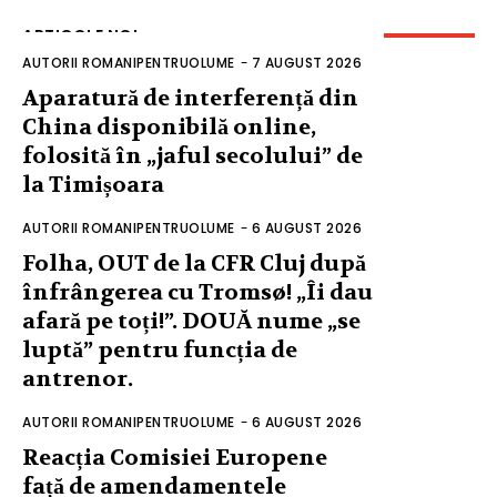
ARTICOLE NOI
AUTORII ROMANIPENTRUOLUME
-
7 AUGUST 2026
Aparatură de interferență din
China disponibilă online,
folosită în „jaful secolului” de
la Timișoara
AUTORII ROMANIPENTRUOLUME
-
6 AUGUST 2026
Folha, OUT de la CFR Cluj după
înfrângerea cu Tromsø! „Îi dau
afară pe toți!”. DOUĂ nume „se
luptă” pentru funcția de
antrenor.
AUTORII ROMANIPENTRUOLUME
-
6 AUGUST 2026
Reacția Comisiei Europene
față de amendamentele