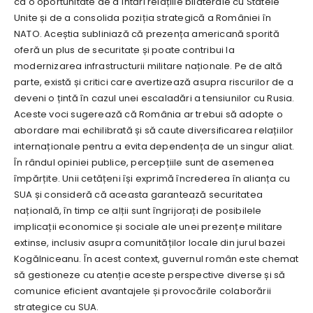
ca o oportunitate de a întări relațiile bilaterale cu Statele
Unite și de a consolida poziția strategică a României în
NATO. Aceștia subliniază că prezența americană sporită
oferă un plus de securitate și poate contribui la
modernizarea infrastructurii militare naționale. Pe de altă
parte, există și critici care avertizează asupra riscurilor de a
deveni o țintă în cazul unei escaladări a tensiunilor cu Rusia.
Aceste voci sugerează că România ar trebui să adopte o
abordare mai echilibrată și să caute diversificarea relațiilor
internaționale pentru a evita dependența de un singur aliat.
În rândul opiniei publice, percepțiile sunt de asemenea
împărțite. Unii cetățeni își exprimă încrederea în alianța cu
SUA și consideră că aceasta garantează securitatea
națională, în timp ce alții sunt îngrijorați de posibilele
implicații economice și sociale ale unei prezențe militare
extinse, inclusiv asupra comunităților locale din jurul bazei
Kogălniceanu. În acest context, guvernul român este chemat
să gestioneze cu atenție aceste perspective diverse și să
comunice eficient avantajele și provocările colaborării
strategice cu SUA.