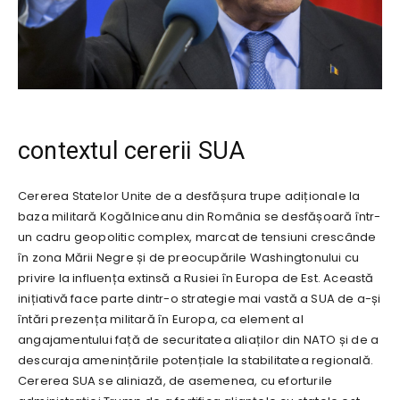
contextul cererii SUA
Cererea Statelor Unite de a desfășura trupe adiționale la
baza militară Kogălniceanu din România se desfășoară într-
un cadru geopolitic complex, marcat de tensiuni crescânde
în zona Mării Negre și de preocupările Washingtonului cu
privire la influența extinsă a Rusiei în Europa de Est. Această
inițiativă face parte dintr-o strategie mai vastă a SUA de a-și
întări prezența militară în Europa, ca element al
angajamentului față de securitatea aliaților din NATO și de a
descuraja amenințările potențiale la stabilitatea regională.
Cererea SUA se aliniază, de asemenea, cu eforturile