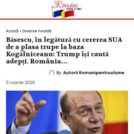
Acasă
Diverse noutati
Băsescu, în legătură cu cererea SUA
de a plasa trupe la baza
Kogălniceanu: Trump își caută
adepți. România…
By
Autorii Romanipentruolume
DIVERSE NOUTATI
11 martie 2026