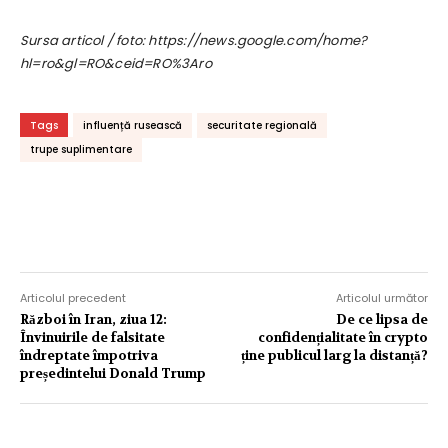
Sursa articol / foto: https://news.google.com/home?
hl=ro&gl=RO&ceid=RO%3Aro
Tags
influență rusească
securitate regională
trupe suplimentare
Articolul precedent
Articolul următor
Război în Iran, ziua 12:
De ce lipsa de
Învinuirile de falsitate
confidențialitate în crypto
îndreptate împotriva
ține publicul larg la distanță?
președintelui Donald Trump