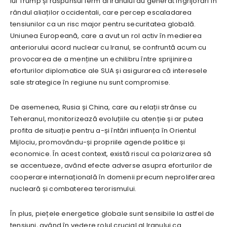
lui Trump și răspunsul ferm al Iranului au generat îngrijorări în
rândul aliaților occidentali, care percep escaladarea
tensiunilor ca un risc major pentru securitatea globală.
Uniunea Europeană, care a avut un rol activ în medierea
anteriorului acord nuclear cu Iranul, se confruntă acum cu
provocarea de a menține un echilibru între sprijinirea
eforturilor diplomatice ale SUA și asigurarea că interesele
sale strategice în regiune nu sunt compromise.
De asemenea, Rusia și China, care au relații strânse cu
Teheranul, monitorizează evoluțiile cu atenție și ar putea
profita de situație pentru a-și întări influența în Orientul
Mijlociu, promovându-și propriile agende politice și
economice. În acest context, există riscul ca polarizarea să
se accentueze, având efecte adverse asupra eforturilor de
cooperare internațională în domenii precum neproliferarea
nucleară și combaterea terorismului.
În plus, piețele energetice globale sunt sensibile la astfel de
tensiuni, având în vedere rolul crucial al Iranului ca