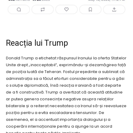
Reacția lui Trump
Donald Trump a etichetat răspunsul Iranului la oferta Statelor
Unite drept „inacceptabil”, exprimându-și dezamăgirea față
de poziția luată de Teheran. Fostul președinte a subliniat că
administrația sa a făcut eforturi considerabile pentru a găsi
o soluție diplomatică, însă reacția iraniană a fost departe
de a fi constructivă. Trump a avertizat că această atitudine
ar putea genera consecințe negative asupra relațiilor
bilaterale și a reiterat necesitatea ca Iranul să-și reevalueze
poziția pentru a evita escaladarea tensiunilor. De
asemenea, el a accentuat importanța dialogului și a
cooperării internaționale pentru a ajunge la un acord