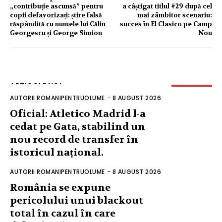
„contribuție ascunsă” pentru
a câștigat titlul #29 după cel
copii defavorizați: știre falsă
mai zâmbitor scenariu:
răspândită cu numele lui Călin
succes în El Clasico pe Camp
Georgescu și George Simion
Nou
ARTICOLE NOI
AUTORII ROMANIPENTRUOLUME
-
8 AUGUST 2026
Oficial: Atletico Madrid l-a
cedat pe Gata, stabilind un
nou record de transfer în
istoricul național.
AUTORII ROMANIPENTRUOLUME
-
8 AUGUST 2026
România se expune
pericolului unui blackout
total în cazul în care