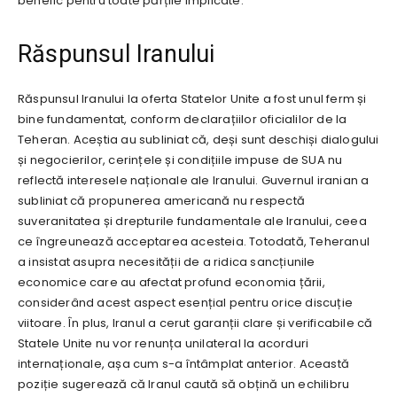
benefic pentru toate părțile implicate.
Răspunsul Iranului
Răspunsul Iranului la oferta Statelor Unite a fost unul ferm și
bine fundamentat, conform declarațiilor oficialilor de la
Teheran. Aceștia au subliniat că, deși sunt deschiși dialogului
și negocierilor, cerințele și condițiile impuse de SUA nu
reflectă interesele naționale ale Iranului. Guvernul iranian a
subliniat că propunerea americană nu respectă
suveranitatea și drepturile fundamentale ale Iranului, ceea
ce îngreunează acceptarea acesteia. Totodată, Teheranul
a insistat asupra necesității de a ridica sancțiunile
economice care au afectat profund economia țării,
considerând acest aspect esențial pentru orice discuție
viitoare. În plus, Iranul a cerut garanții clare și verificabile că
Statele Unite nu vor renunța unilateral la acorduri
internaționale, așa cum s-a întâmplat anterior. Această
poziție sugerează că Iranul caută să obțină un echilibru