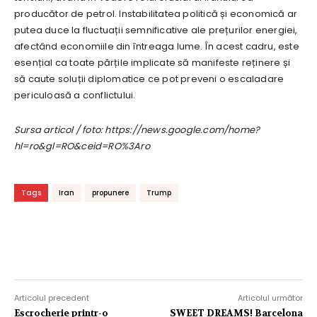
producător de petrol. Instabilitatea politică și economică ar
putea duce la fluctuații semnificative ale prețurilor energiei,
afectând economiile din întreaga lume. În acest cadru, este
esențial ca toate părțile implicate să manifeste reținere și
să caute soluții diplomatice ce pot preveni o escaladare
periculoasă a conflictului.
Sursa articol / foto: https://news.google.com/home?
hl=ro&gl=RO&ceid=RO%3Aro
Tags
Iran
propunere
Trump
Articolul precedent
Articolul următor
Escrocherie printr-o
SWEET DREAMS! Barcelona