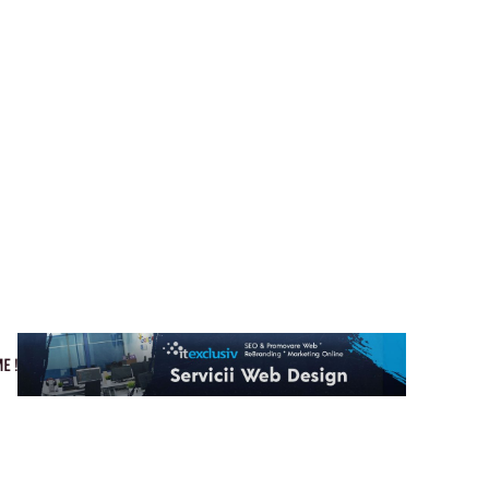
Cultura si Entertainment
Home & Deco
Tech