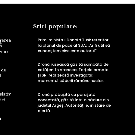
Stiri populare:
Prim-ministrul Donald Tusk referitor
ngerea
la planul de pace al SUA: „Ar fi util să
UĂ
cunoaștem cine este autorul”
enor.
Dronă rusească găsită sâmbătă de
cetățeni în Vrancea; Forțele armate
 de
și SRI realizează investigații:
l
momentul căderii rămâne neclar.
slativ
Dronă prăbușită cu parașută
iei
conectată, găsită într-o pădure din
județul Argeș. Autoritățile, în stare de
alertă.
n