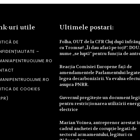
nk-uri utile
Ultimele postari:
Folha, OUT de la CFR Cluj după înfrâ
ITICĂ DE
cu Tromsø! „Îi dau afară pe toți!”. DO
FIDENȚIALITATE –
nume „se luptă” pentru funcția de antr
MANIAPENTRUOLUME.RO
Reacția Comisiei Europene față de
NTACT
amendamentele Parlamentului legate
legea decarbonizării. Va evalua efectu
MANIPENTRUOLUME.RO
asupra PNRR.
ITICA DE COOKIES
Guvernul pregătește un document legi
DPR)
pentru restricționarea utilizării energ
electrice
Marian Voinea, antreprenor arestat î
cadrul anchetei de corupție legată de
sectorul armamentului, legături cu