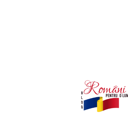
Afaceri si Industrii
Diverse noutati
Sanatate / Hobby