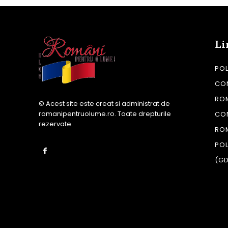
Li
POL
CON
RO
© Acest site este creat si administrat de
romanipentruolume.ro
. Toate drepturile
CO
rezervate.
RO
POL
(G