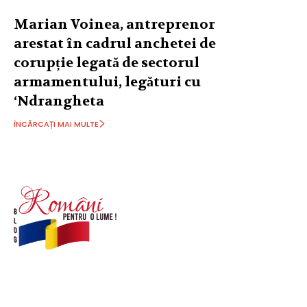
Marian Voinea, antreprenor
arestat în cadrul anchetei de
corupție legată de sectorul
armamentului, legături cu
‘Ndrangheta
ÎNCĂRCAȚI MAI MULTE
© Acest site este creat si administrat de
romanipentruolume.ro
. Toate drepturile rezervate.