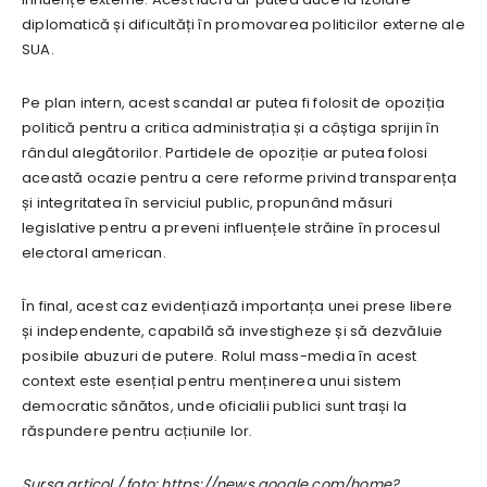
diplomatică și dificultăți în promovarea politicilor externe ale
SUA.
Pe plan intern, acest scandal ar putea fi folosit de opoziția
politică pentru a critica administrația și a câștiga sprijin în
rândul alegătorilor. Partidele de opoziție ar putea folosi
această ocazie pentru a cere reforme privind transparența
și integritatea în serviciul public, propunând măsuri
legislative pentru a preveni influențele străine în procesul
electoral american.
În final, acest caz evidențiază importanța unei prese libere
și independente, capabilă să investigheze și să dezvăluie
posibile abuzuri de putere. Rolul mass-media în acest
context este esențial pentru menținerea unui sistem
democratic sănătos, unde oficialii publici sunt trași la
răspundere pentru acțiunile lor.
Sursa articol / foto: https://news.google.com/home?