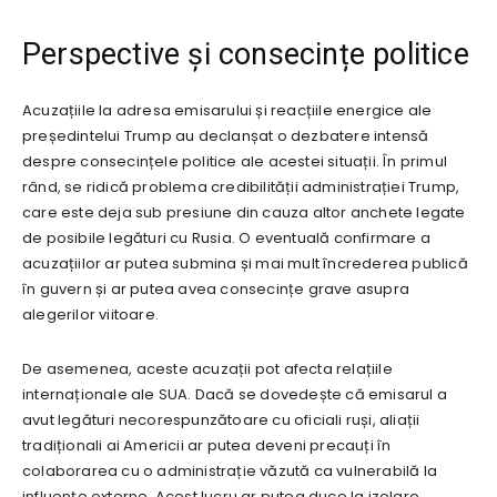
Perspective și consecințe politice
Acuzațiile la adresa emisarului și reacțiile energice ale
președintelui Trump au declanșat o dezbatere intensă
despre consecințele politice ale acestei situații. În primul
rând, se ridică problema credibilității administrației Trump,
care este deja sub presiune din cauza altor anchete legate
de posibile legături cu Rusia. O eventuală confirmare a
acuzațiilor ar putea submina și mai mult încrederea publică
în guvern și ar putea avea consecințe grave asupra
alegerilor viitoare.
De asemenea, aceste acuzații pot afecta relațiile
internaționale ale SUA. Dacă se dovedește că emisarul a
avut legături necorespunzătoare cu oficiali ruși, aliații
tradiționali ai Americii ar putea deveni precauți în
colaborarea cu o administrație văzută ca vulnerabilă la
influențe externe. Acest lucru ar putea duce la izolare