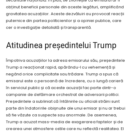
securitate națională. În plus, se zvonește că emisarul ar fi
obținut beneficii personale din aceste legături, amplificând
gravitatea acuzațiilor. Aceste dezvăluiri au provocat reacții
puternice din partea politicienilor și a opiniei publice, care
cer o investigație detaliată și transparentă.
Atitudinea președintelui Trump
Împotriva acuzațiilor la adresa emisarului său, președintele
Trump a reacționat rapid, apărându-l cu vehemență și
negând orice complicitate sau trădare. Trump a spus că
emisarul este o persoană de încredere, cu o lungă carieră
în serviciul public și că aceste acuzații fac parte dintr-o
campanie de defăimare orchestrat de adversarii politici.
Președintele a subliniat că întâlnirile cu oficiali străini sunt
parte din îndatoririle obișnuite ale unui emisar și nu ar trebui
să fie văzute ca suspecte sau anormale. De asemenea,
Trump a acuzat mass-media de exagerarea faptelor și de
crearea unei atmosfere ostile care nu reflectă realitatea. El