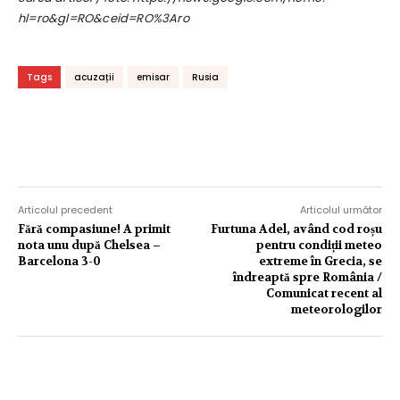
hl=ro&gl=RO&ceid=RO%3Aro
Tags
acuzații
emisar
Rusia
Articolul precedent
Articolul următor
Fără compasiune! A primit
Furtuna Adel, având cod roșu
nota unu după Chelsea –
pentru condiții meteo
Barcelona 3-0
extreme în Grecia, se
îndreaptă spre România /
Comunicat recent al
meteorologilor