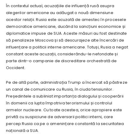
În contextul actual, acuzațiile de influență rusă asupra
alegerilor americane au adăugat o nouă dimensiune
acestor relații. Rusia este acuzată de amestec în procesele
democratice americane, ducând la sancțiuni economice și
diplomatice impuse de SUA. Aceste măsuri au fost destinate
să penalizeze Moscova și să descurajeze alte încercări de
influențare a politicii interne americane. Totuși, Rusia a negat
constant aceste acuzații, considerându-le nefondate și
parte dintr-o campanie de discreditare orchestrată de
Occident.
Pe de altă parte, administrația Trump a încercat să păstreze
un canal de comunicare cu Rusia, în ciuda tensiunilor.
Președintele a subliniat importanța dialogului și cooperării
în domenii ca lupta împotriva terorismului și controlul
armelor nucleare. Cu toate acestea, orice apropiere este
privită cu suspiciune de adversarii politici interni, care
percep Rusia ca pe o amenințare constantă la securitatea
națională a SUA.