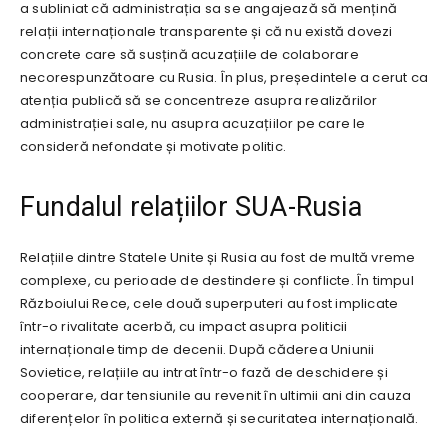
a subliniat că administrația sa se angajează să mențină
relații internaționale transparente și că nu există dovezi
concrete care să susțină acuzațiile de colaborare
necorespunzătoare cu Rusia. În plus, președintele a cerut ca
atenția publică să se concentreze asupra realizărilor
administrației sale, nu asupra acuzațiilor pe care le
consideră nefondate și motivate politic.
Fundalul relațiilor SUA-Rusia
Relațiile dintre Statele Unite și Rusia au fost de multă vreme
complexe, cu perioade de destindere și conflicte. În timpul
Războiului Rece, cele două superputeri au fost implicate
într-o rivalitate acerbă, cu impact asupra politicii
internaționale timp de decenii. După căderea Uniunii
Sovietice, relațiile au intrat într-o fază de deschidere și
cooperare, dar tensiunile au revenit în ultimii ani din cauza
diferențelor în politica externă și securitatea internațională.