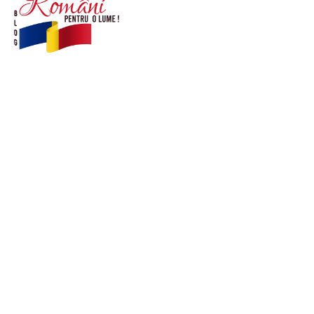
© Acest site este creat si administrat de
romanipentruolume.ro
. Toate drepturile rezervate.
Link-uri utile
POLITICĂ DE CONFIDENȚIALITATE –
ROMANIAPENTRUOLUME.RO
CONTACT ROMANIPENTRUOLUME.RO
POLITICA DE COOKIES (GDPR)