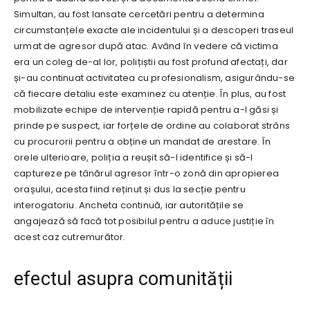
Simultan, au fost lansate cercetări pentru a determina
circumstanțele exacte ale incidentului și a descoperi traseul
urmat de agresor după atac. Având în vedere că victima
era un coleg de-al lor, polițiștii au fost profund afectați, dar
și-au continuat activitatea cu profesionalism, asigurându-se
că fiecare detaliu este examinez cu atenție. În plus, au fost
mobilizate echipe de intervenție rapidă pentru a-l găsi și
prinde pe suspect, iar forțele de ordine au colaborat strâns
cu procurorii pentru a obține un mandat de arestare. În
orele ulterioare, poliția a reușit să-l identifice și să-l
captureze pe tânărul agresor într-o zonă din apropierea
orașului, acesta fiind reținut și dus la secție pentru
interogatoriu. Ancheta continuă, iar autoritățile se
angajează să facă tot posibilul pentru a aduce justiție în
acest caz cutremurător.
efectul asupra comunității