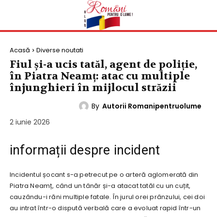
Acasă
Diverse noutati
Fiul și-a ucis tatăl, agent de poliție,
în Piatra Neamț: atac cu multiple
înjunghieri în mijlocul străzii
By
Autorii Romanipentruolume
DIVERSE NOUTATI
2 iunie 2026
informații despre incident
Incidentul șocant s-a petrecut pe o arteră aglomerată din
Piatra Neamț, când un tânăr și-a atacat tatăl cu un cuțit,
cauzându-i răni multiple fatale. În jurul orei prânzului, cei doi
au intrat într-o dispută verbală care a evoluat rapid într-un