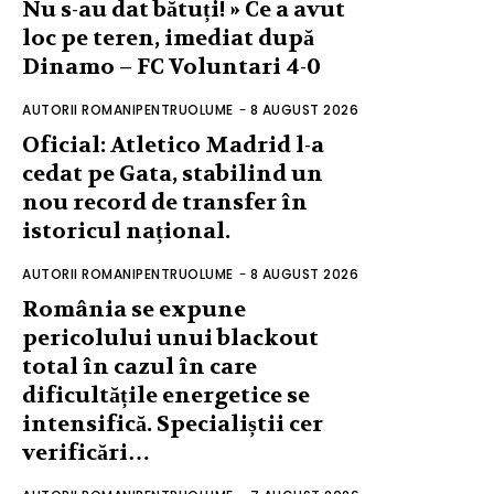
Nu s-au dat bătuți! » Ce a avut
loc pe teren, imediat după
Dinamo – FC Voluntari 4-0
AUTORII ROMANIPENTRUOLUME
-
8 AUGUST 2026
Oficial: Atletico Madrid l-a
cedat pe Gata, stabilind un
nou record de transfer în
istoricul național.
AUTORII ROMANIPENTRUOLUME
-
8 AUGUST 2026
România se expune
pericolului unui blackout
total în cazul în care
dificultățile energetice se
intensifică. Specialiștii cer
verificări…