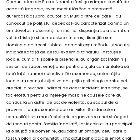
Comunitatea din Piatra Neamț a fost grav impresionată de
această tragedie, evenimentul lăsând o amprentă
dureroasă asupra locuitorilor. Mulți dintre cei care l-au
cunoscut pe polițistul decedat l-au caracterizat ca fiind un
om devotat meseriei și familiei, iar dispariția sa a stârnit un
val de tristețe și compasiune. În oraș, discuțiile sunt
dominate de acest subiect, oamenii exprimându-și șocul și
indignarea față de gestul extrem al tânărului. Instituțiile
locale, cum ar fi școlile și bisericile, au organizat întâlniri și
sesiuni de suport emoțional pentru a ajuta comunitatea să
facă față traumei colective. De asemenea, autoritățile
locale au anunțat inițiative de sprijin psihologic pentru cei
afectați direct sau indirect de acest incident. Între timp, se
fac eforturi pentru a înțelege mai bine cauzele care au
condus la un astfel de act de violență, cu scopul de a
preveni situații asemănătoare în viitor. Solidaritatea
comunității s-a manifestat prin organizarea unei strângeri
de fonduri pentru familia îndoliată, iar localnicii au participat
la o slujbă de pomenire, aducând un omagiu celui care a
fost un pilon al comunității. Impactul psihologic și emoțional