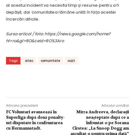
al acestui incident va necesita timp și resurse pentru a fi
depășit, dar comunitatea rămâne unită în fața acestei
încercări dificile.
Sursa articol / foto: https://news.google.com/home?
hl=ro&gl=RO&ceid=RO%3Aro
Tags
atac
comunitate
cuțit
Articolul precedent
Articolul următor
FC Voluntari avansează în
Mirra Andreeva, declarații
Superliga după două penalty-
neașteptate după ce a
uri disputate în confruntarea
înfruntat-o pe Sorana
cu Hermannstadt.
Cîrstea: „La Snoop Dogg am
ascultat-o pentru prima dată”