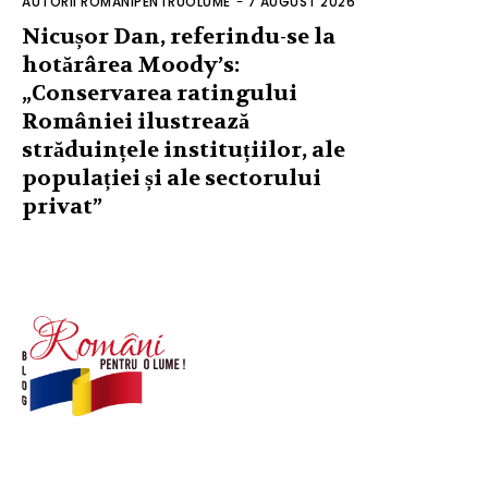
AUTORII ROMANIPENTRUOLUME
-
7 AUGUST 2026
Nicușor Dan, referindu-se la
hotărârea Moody’s:
„Conservarea ratingului
României ilustrează
străduințele instituțiilor, ale
populației și ale sectorului
privat”
© Acest site este creat si administrat de
romanipentruolume.ro
. Toate drepturile rezervate.