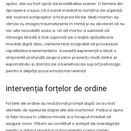
ajutor, dar au fost opriți de brutalitatea scenei. O femeie din
apropiere a spus că a sunat imediat la numărul de urgență,
dar sosirea echipajelor a fost prea târzie. Mulți martori au
rămas cu imagini traumatizante în minte și au declarat că nu
vor uita niciodată acea zi. Un alt martor a subliniat că
întreaga stradă a fost cuprinsă de o liniște apăsătoare
imediat după atac, oamenii fiind incapabili să proceseze
rapiditatea evenimentelor. Această experiență a lăsat o
amprentă profundă asupra celor prezenți, mulți dintre ei
exprimându-și dorința de a beneficia de suport psihologic
pentru a depăși șocul emoțional resimțit.
intervenția forțelor de ordine
Forțele de ordine au reacționat prompt după ce au fost
alertate de apelurile disperate ale martorilor. Poliția a ajuns
la fața locului în câteva minute și a început imediat să
asigure zona. Ofițerii au constituit o echipă de investigație
pentru a aduna dovezi și a documenta scena crimei.