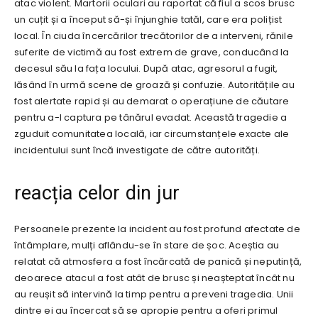
atac violent. Martorii oculari au raportat că fiul a scos brusc
un cuțit și a început să-și înjunghie tatăl, care era polițist
local. În ciuda încercărilor trecătorilor de a interveni, rănile
suferite de victimă au fost extrem de grave, conducând la
decesul său la fața locului. După atac, agresorul a fugit,
lăsând în urmă scene de groază și confuzie. Autoritățile au
fost alertate rapid și au demarat o operațiune de căutare
pentru a-l captura pe tânărul evadat. Această tragedie a
zguduit comunitatea locală, iar circumstanțele exacte ale
incidentului sunt încă investigate de către autorități.
reacția celor din jur
Persoanele prezente la incident au fost profund afectate de
întâmplare, mulți aflându-se în stare de șoc. Aceștia au
relatat că atmosfera a fost încărcată de panică și neputință,
deoarece atacul a fost atât de brusc și neașteptat încât nu
au reușit să intervină la timp pentru a preveni tragedia. Unii
dintre ei au încercat să se apropie pentru a oferi primul