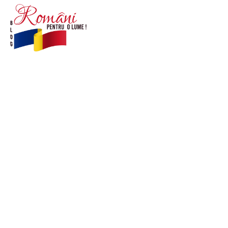
© Acest site este creat si administrat de
romanipentruolume.ro
. Toate drepturile rezervate.
Link-uri utile
POLITICĂ DE CONFIDENȚIALITATE –
ROMANIAPENTRUOLUME.RO
CONTACT ROMANIPENTRUOLUME.RO
POLITICA DE COOKIES (GDPR)