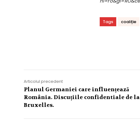
hl=ro&gl=RO&c
Tags
coaliție
Acțiune
Articolul precedent
Planul Germaniei care influențează
România. Discuțiile confidentiale de la
Bruxelles.