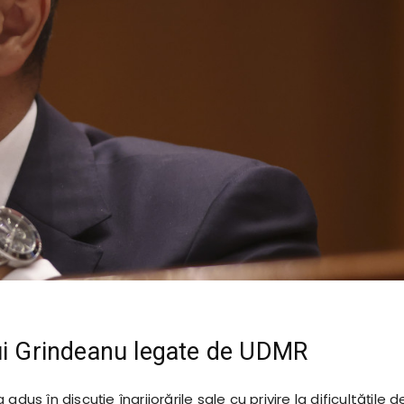
ui Grindeanu legate de UDMR
adus în discuție îngrijorările sale cu privire la dificultățile d