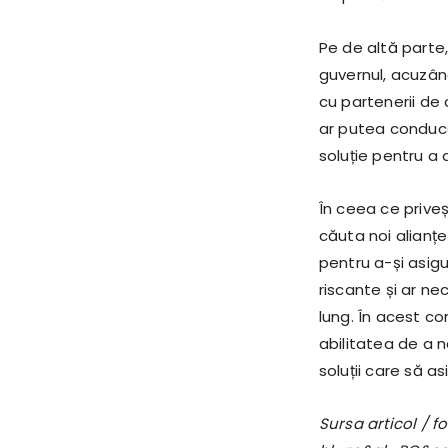
Pe de altă parte,
guvernul, acuzân
cu partenerii de 
ar putea conduce 
soluție pentru a 
În ceea ce priveș
căuta noi alianțe
pentru a-și asigu
riscante și ar ne
lung. În acest con
abilitatea de a n
soluții care să as
Sursa articol / 