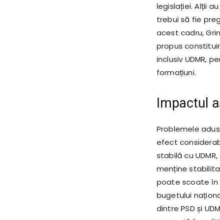
legislației. Alții
trebui să fie pre
acest cadru, Gri
propus constituir
inclusiv UDMR, p
formațiuni.
Impactul a
Problemele aduse
efect considerabi
stabilă cu UDMR, c
menține stabili
poate scoate în e
bugetului națion
dintre PSD și UDM