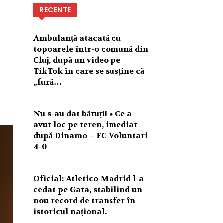
RECENTE
Ambulanță atacată cu
topoarele într-o comună din
Cluj, după un video pe
TikTok în care se susține că
„fură…
Nu s-au dat bătuți! » Ce a
avut loc pe teren, imediat
după Dinamo – FC Voluntari
4-0
Oficial: Atletico Madrid l-a
cedat pe Gata, stabilind un
nou record de transfer în
istoricul național.