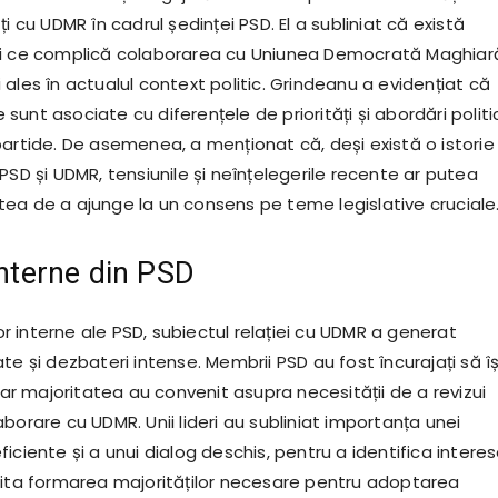
ți cu UDMR în cadrul ședinței PSD. El a subliniat că există
ri ce complică colaborarea cu Uniunea Democrată Maghiar
ales în actualul context politic. Grindeanu a evidențiat că
unt asociate cu diferențele de priorități și abordări politi
partide. De asemenea, a menționat că, deși există o istorie
PSD și UDMR, tensiunile și neînțelegerile recente ar putea
ea de a ajunge la un consens pe teme legislative cruciale
interne din PSD
ilor interne ale PSD, subiectul relației cu UDMR a generat
te și dezbateri intense. Membrii PSD au fost încurajați să îș
 iar majoritatea au convenit asupra necesității de a revizui
borare cu UDMR. Unii lideri au subliniat importanța unei
iciente și a unui dialog deschis, pentru a identifica intere
lita formarea majorităților necesare pentru adoptarea