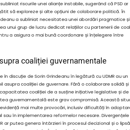
 au subliniat riscurile unei alianțe instabile, sugerând că PSD ar
gătit să exploreze și alte opțiuni de colaborare politică. În
ndeanu a subliniat necesitatea unei abordări pragmatice și
ea unui grup de lucru dedicat relațiilor cu partenerii de coali
entru a asigura o mai bună coordonare și înțelegere între
supra coaliției guvernamentale
 în discuție de Sorin Grindeanu în legătură cu UDMR au un
l asupra coaliției de guvernare. Fără o colaborare solidă și
apacitatea coaliției de a susține inițiative legislative și de
tatea guvernamentală este grav compromisă. Această situ
vidență mai multe provocări, inclusiv dificultăți în adopta
al sau în implementarea reformelor necesare. Divergențele
R ar putea genera întârzieri în procesul decizional și o lips