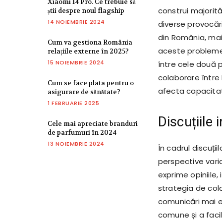
Xiaomi 14 Pro. Ce trebuie să
construi majorită
știi despre noul flagship
14 NOIEMBRIE 2024
diverse provocă
din România, mai 
Cum va gestiona România
aceste probleme s
relațiile externe în 2025?
15 NOIEMBRIE 2024
între cele două 
colaborare între 
Cum se face plata pentru o
afecta capacitat
asigurare de sănătate?
1 FEBRUARIE 2025
Discuțiile 
Cele mai apreciate branduri
de parfumuri în 2024
13 NOIEMBRIE 2024
În cadrul discuți
perspective varia
exprime opiniile,
strategia de cola
comunicări mai ef
comune și a faci