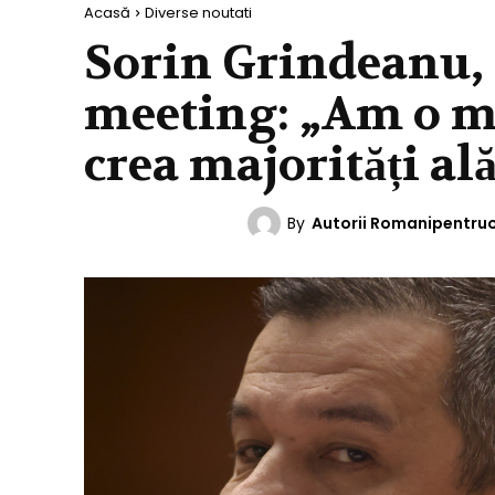
Acasă
Diverse noutati
Sorin Grindeanu,
meeting: „Am o ma
crea majorități a
By
Autorii Romanipentru
DIVERSE NOUTATI