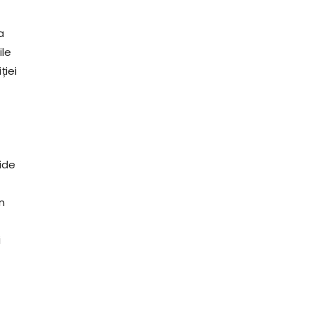
a
ile
ției
tide
n
i