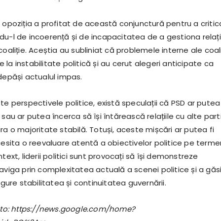
 opoziția a profitat de această conjunctură pentru a critic
du-l de incoerență și de incapacitatea de a gestiona relați
coaliție. Aceștia au subliniat că problemele interne ale coali
la instabilitate politică și au cerut alegeri anticipate ca
depăși actualul impas.
te perspectivele politice, există speculații că PSD ar putea
 sau ar putea încerca să își întărească relațiile cu alte par
ra o majoritate stabilă. Totuși, aceste mișcări ar putea fi
cesita o reevaluare atentă a obiectivelor politice pe terme
text, liderii politici sunt provocați să își demonstreze
aviga prin complexitatea actuală a scenei politice și a găs
igure stabilitatea și continuitatea guvernării.
foto: https://news.google.com/home?