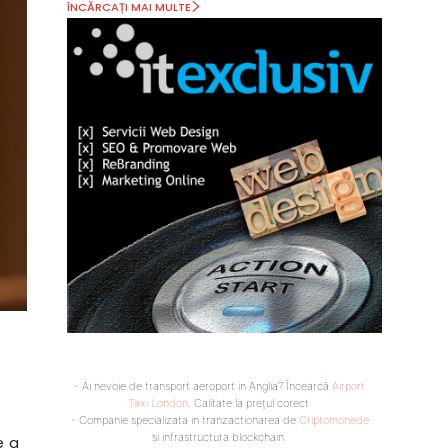
ÎNCĂRCAȚI MAI MULTE
- Ai nevoie de transport aeroport in Anglia? Încearcă
Airport
Taxi London
. Calitate la prețul corect.
- Companie specializata in tranzactionarea de
Criptomonede
si infrastructura blockchain.
e a