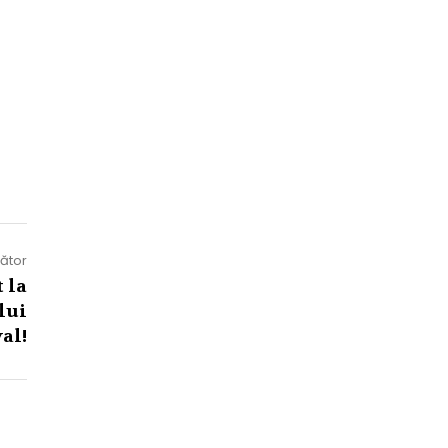
mător
 la
lui
val!