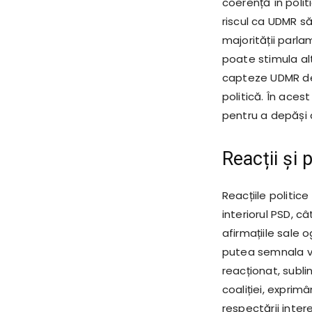
coerență în polit
riscul ca UDMR să
majorității parla
poate stimula al
capteze UDMR de 
politică. În acest
pentru a depăși a
Reacții și 
Reacțiile politice
interiorul PSD, câ
afirmațiile sale 
putea semnala viit
reacționat, subli
coaliției, expri
respectării inter