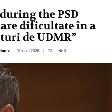
 during the PSD
re dificultate în a
lături de UDMR”
olume
18 iunie 2026
118
0