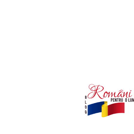
Afaceri si Industrii
Diverse noutati
Sanatate / Hobby