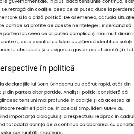
icile guvernamentale. În plus, dacă tensiunile continuă, exis
 se retragă din coaliție, ceea ce ar putea duce la pierdere
mentare și la o criză politică. De asemenea, actuala situați
te partide să profite de aceste neînțelegeri, încercând să
partea lor, ceea ce ar putea complica și mai mult dinam
 context, este esențial ca liderii coaliției să identifice soluții
ceste obstacole și a asigura o guvernare eficientă și stabi
perspective în politică
 la declarațiile lui Sorin Grindeanu au apărut rapid, atât din
t și din partea altor partide. Analiștii politici consideră că
oglindesc tensiuni mai profunde în coaliție și că acestea ar
oare realinieri politice. În același timp, liderii UDMR au
niind importanța dialogului și a respectului reciproc în cadru
mând totodată dorința de a continua colaborarea, cu condiți
eselor comunității maghiare.