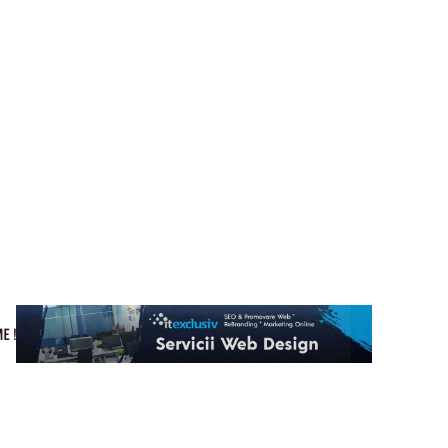
Cultura si Entertainment
Home & Deco
Tech