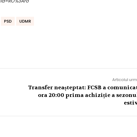
eid=RO%3Aro
PSD
UDMR
Articolul ur
Transfer neașteptat: FCSB a comunicat
ora 20:00 prima achiziție a sezonu
esti