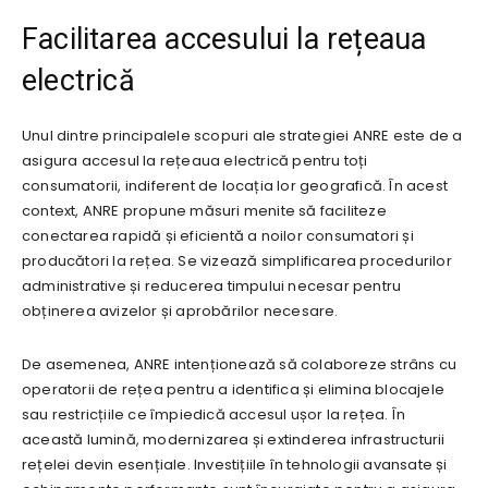
Facilitarea accesului la rețeaua
electrică
Unul dintre principalele scopuri ale strategiei ANRE este de a
asigura accesul la rețeaua electrică pentru toți
consumatorii, indiferent de locația lor geografică. În acest
context, ANRE propune măsuri menite să faciliteze
conectarea rapidă și eficientă a noilor consumatori și
producători la rețea. Se vizează simplificarea procedurilor
administrative și reducerea timpului necesar pentru
obținerea avizelor și aprobărilor necesare.
De asemenea, ANRE intenționează să colaboreze strâns cu
operatorii de rețea pentru a identifica și elimina blocajele
sau restricțiile ce împiedică accesul ușor la rețea. În
această lumină, modernizarea și extinderea infrastructurii
rețelei devin esențiale. Investițiile în tehnologii avansate și