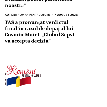
noastră”
AUTORII ROMANIPENTRUOLUME
-
7 AUGUST 2026
TAS a pronunțat verdictul
final în cazul de dopaj al lui
Cosmin Matei: „Clubul Sepsi
va accepta decizia”
© Acest site este creat si administrat de
romanipentruolume.ro
. Toate drepturile rezervate.