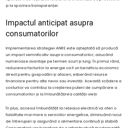
și la sporirea transparenței.
Impactul anticipat asupra
consumatorilor
Implementarea strategiei ANRE este așteptată să producă
un impact semnificativ asupra consumatorilor, aducând
numeroase avantaje pe termen scurt și lung. În primul rând,
reducerea facturilor la energie va fi un beneficiu economic
direct pentru gospodării și afaceri, eliberând resurse
financiare pentru alte nevoi sau investiții. Această scădere a
costurilor va contribui la creșterea puterii de cumpărare a
consumatorilor și la îmbunătățirea calității vieții.
În plus, accesul îmbunătățit la rețeaua electrică va oferi o
fiabilitate mai mare a serviciilor energetice, diminuând riscul
de întreruperi și asigurând o alimentare continuă și stabilă.
Consumatorii vor beneficia de o infrastructură modernizată,