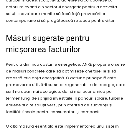
durabil. În acest scop, ANRE dorește să colaboreze cu
actorii relevanți din sectorul energetic pentru a dezvolta
soluții inovatoare menite să facă față provocărilor
contemporane și să pregătească rețeaua pentru viitor.
Măsuri sugerate pentru
micșorarea facturilor
Pentru a diminua costurile energetice, ANRE propune o serie
de măsuri concrete care să optimizeze cheltuielile și să
crească eficiența energetică. O acțiune principală este
promovarea utilizării surselor regenerabile de energie, care
sunt nu doar mai ecologice, dar și mai economice pe
termen lung. Se sprijină investițiile în panouri solare, turbine
eoliene și alte soluții verzi, prin oferirea de subvenții și
facilități fiscale pentru consumatori și companii.
O altă măsură esențială este implementarea unui sistem