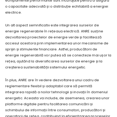
echipamente performante sunt încurajate pentru a asigura
o capacitate adecvată și o distribuție echitabilă a energiei
electrice.
Un alt aspect semnificativ este integrarea surselor de
energie regenerabile în rețeaua electrică. ANRE susține
dezvoltarea proiectelor de energie verde și facilitează
accesul acestora prin implementarea unor mecanisme de
sprijin și stimulente financiare. Astfel, producătorii de
energie regenerabilă vor putea să se conecteze mai ușor la
rețea, ajutând la diversificarea surselor de energie și la
creșterea sustenabilității sistemului energetic.
În plus, ANRE are în vedere dezvoltarea unui cadru de
reglementare flexibil și adaptabil care să permită
integrarea rapidă a noilor tehnologii și inovații în domeniul
energetic. Aceasta va include, de asemenea, crearea unor
platforme digitale pentru facilitarea comunicării și
schimbului de informații între consumatori, producători și
operatorii de rețea, contribuind la eficientizarea proceselor