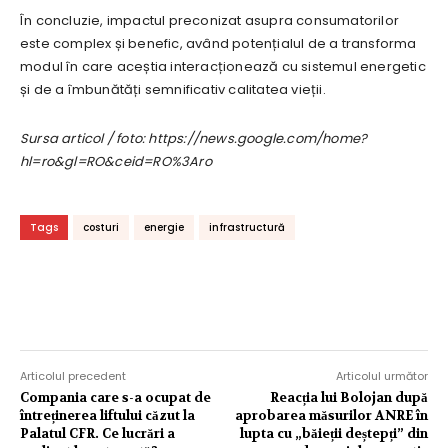
În concluzie, impactul preconizat asupra consumatorilor
este complex și benefic, având potențialul de a transforma
modul în care aceștia interacționează cu sistemul energetic
și de a îmbunătăți semnificativ calitatea vieții.
Sursa articol / foto: https://news.google.com/home?
hl=ro&gl=RO&ceid=RO%3Aro
Tags
costuri
energie
infrastructură
Articolul precedent
Articolul următor
Compania care s-a ocupat de
Reacția lui Bolojan după
întreținerea liftului căzut la
aprobarea măsurilor ANRE în
Palatul CFR. Ce lucrări a
lupta cu „băieții deștepți” din