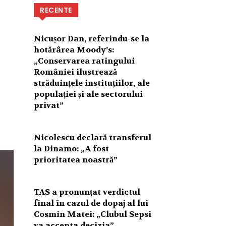
RECENTE
Nicușor Dan, referindu-se la
hotărârea Moody’s:
„Conservarea ratingului
României ilustrează
străduințele instituțiilor, ale
populației și ale sectorului
privat”
Nicolescu declară transferul
la Dinamo: „A fost
prioritatea noastră”
TAS a pronunțat verdictul
final în cazul de dopaj al lui
Cosmin Matei: „Clubul Sepsi
va accepta decizia”