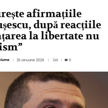
ește afirmațiile
ușescu, după reacțiile
area la libertate nu
tism”
olume
25 ianuarie 2026
341
0