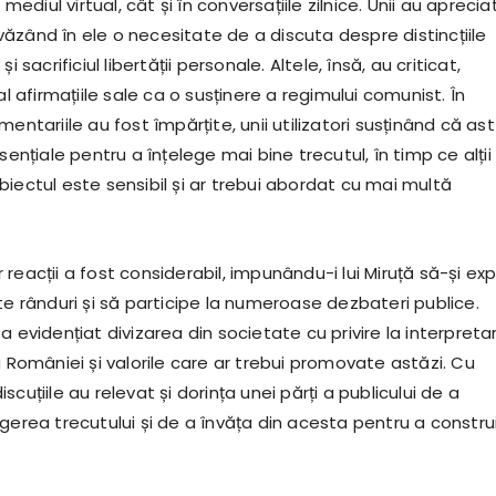
n mediul virtual, cât și în conversațiile zilnice. Unii au aprecia
e, văzând în ele o necesitate de a discuta despre distincțiile
i sacrificiul libertății personale. Altele, însă, au criticat,
al afirmațiile sale ca o susținere a regimului comunist. În
entariile au fost împărțite, unii utilizatori susținând că ast
esențiale pentru a înțelege mai bine trecutul, în timp ce alții
iectul este sensibil și ar trebui abordat cu mai multă
reacții a fost considerabil, impunându-i lui Miruță să-și exp
te rânduri și să participe la numeroase dezbateri publice.
a evidențiat divizarea din societate cu privire la interpreta
a României și valorile care ar trebui promovate astăzi. Cu
cuțiile au relevat și dorința unei părți a publicului de a
gerea trecutului și de a învăța din acesta pentru a constru