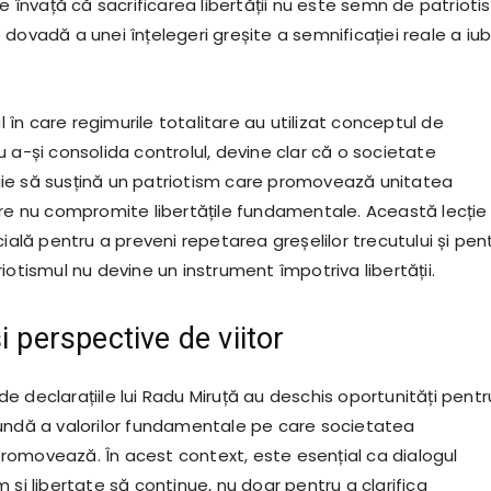
ne învață că sacrificarea libertății nu este semn de patrioti
dovadă a unei înțelegeri greșite a semnificației reale a iubi
în care regimurile totalitare au utilizat conceptul de
 a-și consolida controlul, devine clar că o societate
ie să susțină un patriotism care promovează unitatea
are nu compromite libertățile fundamentale. Această lecție
cială pentru a preveni repetarea greșelilor trecutului și pen
iotismul nu devine un instrument împotriva libertății.
i perspective de viitor
e de declarațiile lui Radu Miruță au deschis oportunități pentr
undă a valorilor fundamentale pe care societatea
omovează. În acest context, este esențial ca dialogul
 și libertate să continue, nu doar pentru a clarifica