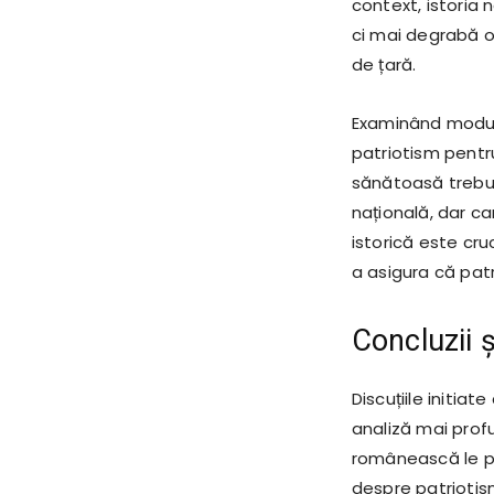
context, istoria 
ci mai degrabă o 
de țară.
Examinând modul 
patriotism pentru
sănătoasă trebu
națională, dar c
istorică este cru
a asigura că patr
Concluzii ș
Discuțiile initiat
analiză mai prof
românească le pr
despre patriotism