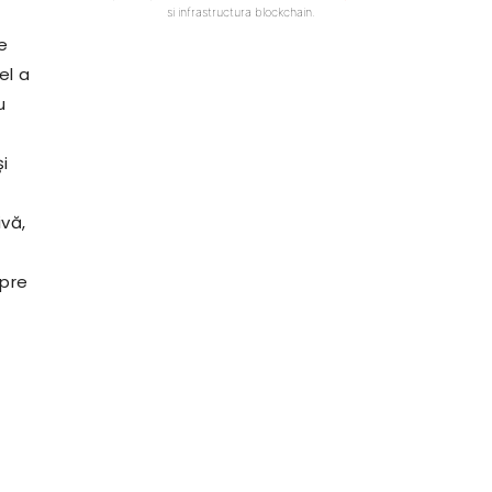
si infrastructura blockchain.
e
el a
u
i
ivă,
spre