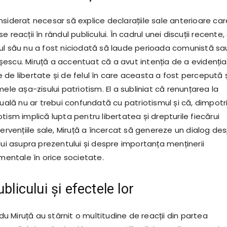
siderat necesar să explice declarațiile sale anterioare car
 reacții în rândul publicului. În cadrul unei discuții recente, 
ul său nu a fost niciodată să laude perioada comunistă sa
escu. Miruță a accentuat că a avut intenția de a evidenția
de libertate și de felul în care aceasta a fost percepută ș
mele așa-zisului patriotism. El a subliniat că renunțarea la
duală nu ar trebui confundată cu patriotismul și că, dimpotr
tism implică lupta pentru libertatea și drepturile fiecărui
tervențiile sale, Miruță a încercat să genereze un dialog de
lui asupra prezentului și despre importanța menținerii
amentale în orice societate.
ublicului și efectele lor
Radu Miruță au stârnit o multitudine de reacții din partea