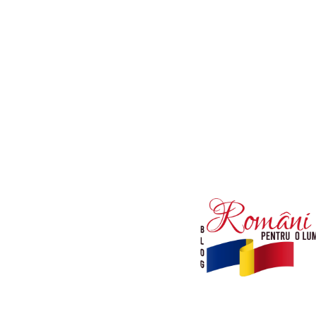
Afaceri si Industrii
Diverse noutati
Sanatate / Hobby