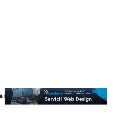
Cultura si Entertainment
Home & Deco
Tech