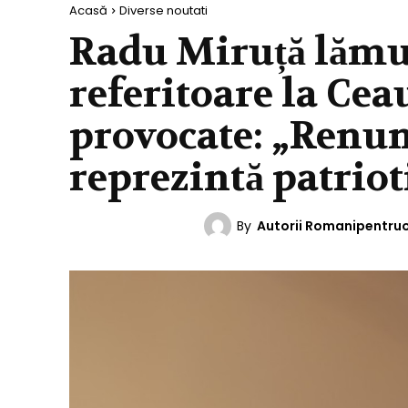
Acasă
Diverse noutati
Radu Miruță lămur
referitoare la Cea
provocate: „Renunț
reprezintă patrio
By
Autorii Romanipentru
DIVERSE NOUTATI