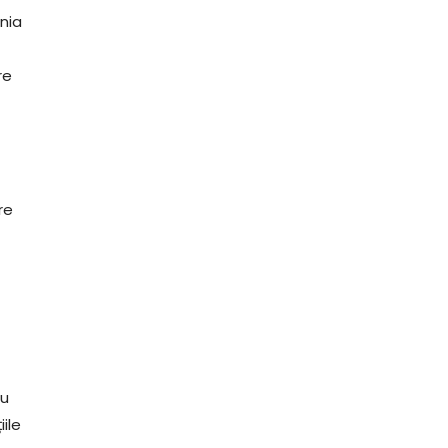
ânia
re
re
nu
ile