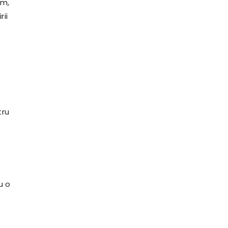
sm,
rii
tru
u o