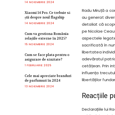
14 NOIEMBRIE 2024
Radu Miruță a con
Xiaomi 14 Pro. Ce trebuie să
au generat diverse
știi despre noul flagship
14 NOIEMBRIE 2024
detaliat că scop
pe Nicolae Ceauș
Cum va gestiona România
aspectele legate 
relațiile externe în 2025?
15 NOIEMBRIE 2024
sacrificată în nu
libertatea indivi
Cum se face plata pentru o
adevăratul patrio
asigurare de sănătate?
1 FEBRUARIE 2025
cetățean. Prin in
influența trecutu
Cele mai apreciate branduri
libertăților fund
de parfumuri în 2024
13 NOIEMBRIE 2024
Reacțiile p
Declarațiile lui 