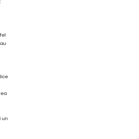
t
fel
 au
lice
rea
i un