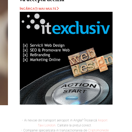
ÎNCĂRCAȚI MAI MULTE
- Ai nevoie de transport aeroport in Anglia? Încearcă
Airport
Taxi London
. Calitate la prețul corect.
- Companie specializata in tranzactionarea de
Criptomonede