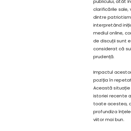
publicului, atât î
clarificările sal
dintre patriotism ș
interpretând iniți
mediul online, com
de discuții sunt 
considerat că sub
prudență.
Impactul acestor 
poziția în repeta
Această situație 
istoriei recente 
toate acestea, dis
profundiza înțele
viitor mai bun.