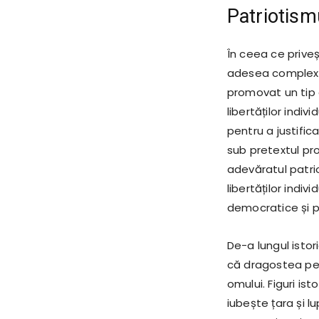
Patriotismu
În ceea ce priveșt
adesea complexă 
promovat un tip 
libertăților indiv
pentru a justific
sub pretextul prot
adevăratul patri
libertăților indi
democratice și p
De-a lungul istor
că dragostea pen
omului. Figuri is
iubește țara și l