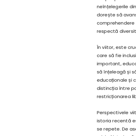
neînțelegerile din
dorește să avan
comprehendere a 
respectă diversit
În viitor, este cr
care să fie inclu
important, educa
să înțeleagă și s
educaționale și ca
distincția între p
restricționarea lib
Perspectivele vii
istoria recentă e
se repete. De ase