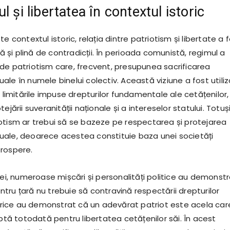
l și libertatea în contextul istoric
e contextul istoric, relația dintre patriotism și libertate a 
și plină de contradicții. În perioada comunistă, regimul a
de patriotism care, frecvent, presupunea sacrificarea
iduale în numele binelui colectiv. Această viziune a fost utili
a limitările impuse drepturilor fundamentale ale cetățenilor,
ejării suveranității naționale și a intereselor statului. Totuși
otism ar trebui să se bazeze pe respectarea și protejarea
viduale, deoarece acestea constituie baza unei societăți
rospere.
iei, numeroase mișcări și personalități politice au demonst
tru țară nu trebuie să contravină respectării drepturilor
torice au demonstrat că un adevărat patriot este acela care
uptă totodată pentru libertatea cetățenilor săi. În acest