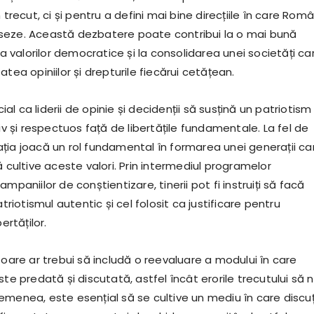
 trecut, ci și pentru a defini mai bine direcțiile în care Rom
seze. Această dezbatere poate contribui la o mai bună
valorilor democratice și la consolidarea unei societăți ca
atea opiniilor și drepturile fiecărui cetățean.
ucial ca liderii de opinie și decidenții să susțină un patriotism
siv și respectuos față de libertățile fundamentale. La fel de
ția joacă un rol fundamental în formarea unei generații ca
ă cultive aceste valori. Prin intermediul programelor
mpaniilor de conștientizare, tinerii pot fi instruiți să facă
atriotismul autentic și cel folosit ca justificare pentru
ertăților.
toare ar trebui să includă o reevaluare a modului în care
ste predată și discutată, astfel încât erorile trecutului să 
menea, este esențial să se cultive un mediu în care discuți