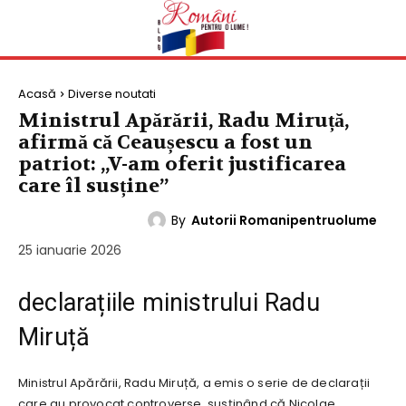
Acasă
Diverse noutati
Ministrul Apărării, Radu Miruță,
afirmă că Ceaușescu a fost un
patriot: „V-am oferit justificarea
care îl susține”
By
Autorii Romanipentruolume
DIVERSE NOUTATI
25 ianuarie 2026
declarațiile ministrului Radu
Miruță
Ministrul Apărării, Radu Miruță, a emis o serie de declarații
care au provocat controverse, susținând că Nicolae