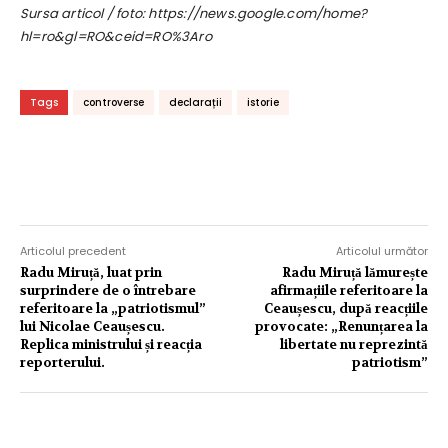
Sursa articol / foto: https://news.google.com/home?
hl=ro&gl=RO&ceid=RO%3Aro
Tags
controverse
declarații
istorie
Articolul precedent
Articolul următor
Radu Miruță, luat prin
Radu Miruță lămurește
surprindere de o întrebare
afirmațiile referitoare la
referitoare la „patriotismul”
Ceaușescu, după reacțiile
lui Nicolae Ceaușescu.
provocate: „Renunțarea la
Replica ministrului și reacția
libertate nu reprezintă
reporterului.
patriotism”