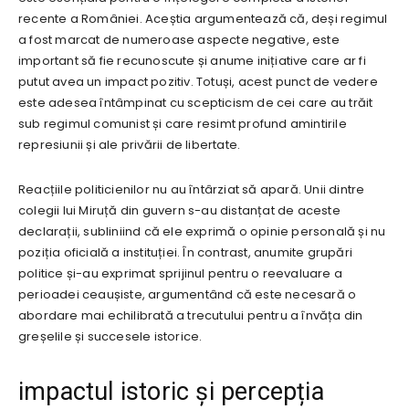
recente a României. Aceștia argumentează că, deși regimul
a fost marcat de numeroase aspecte negative, este
important să fie recunoscute și anume inițiative care ar fi
putut avea un impact pozitiv. Totuși, acest punct de vedere
este adesea întâmpinat cu scepticism de cei care au trăit
sub regimul comunist și care resimt profund amintirile
represiunii și ale privării de libertate.
Reacțiile politicienilor nu au întârziat să apară. Unii dintre
colegii lui Miruță din guvern s-au distanțat de aceste
declarații, subliniind că ele exprimă o opinie personală și nu
poziția oficială a instituției. În contrast, anumite grupări
politice și-au exprimat sprijinul pentru o reevaluare a
perioadei ceaușiste, argumentând că este necesară o
abordare mai echilibrată a trecutului pentru a învăța din
greșelile și succesele istorice.
impactul istoric și percepția