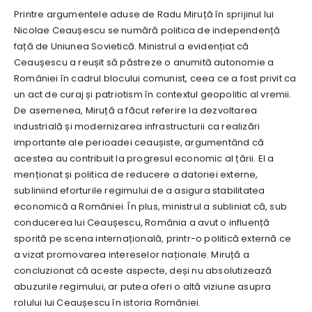
Printre argumentele aduse de Radu Miruță în sprijinul lui
Nicolae Ceaușescu se numără politica de independență
față de Uniunea Sovietică. Ministrul a evidențiat că
Ceaușescu a reușit să păstreze o anumită autonomie a
României în cadrul blocului comunist, ceea ce a fost privit ca
un act de curaj și patriotism în contextul geopolitic al vremii.
De asemenea, Miruță a făcut referire la dezvoltarea
industrială și modernizarea infrastructurii ca realizări
importante ale perioadei ceaușiste, argumentând că
acestea au contribuit la progresul economic al țării. El a
menționat și politica de reducere a datoriei externe,
subliniind eforturile regimului de a asigura stabilitatea
economică a României. În plus, ministrul a subliniat că, sub
conducerea lui Ceaușescu, România a avut o influență
sporită pe scena internațională, printr-o politică externă ce
a vizat promovarea intereselor naționale. Miruță a
concluzionat că aceste aspecte, deși nu absolutizează
abuzurile regimului, ar putea oferi o altă viziune asupra
rolului lui Ceaușescu în istoria României.