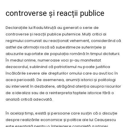
controverse și reacții publice
Declarațiile lui Radu Miruță au generat o serie de
controverse și reacții publice puternice. Mulți critici ai
regimului comunist au reacționat vehement, considerând că
astfel de afirmații riscă să subestimeze suferințele și
abuzurile suportate de populația română în timpul dictaturii.
În mediul online, numeroase voci și-au manifestat
dezacordul, subliniind că patriotismul nu poate justifica
încălcările severe ale drepturilor omului care au avut loc în
acea perioadă. De asemenea, anumiți istorici și politologi
au intervenit în dezbatere, atrăgând atenția asupra riscurilor
de a idealiza sau de a reinterpreta faptele istorice fără o
analiză critică adecvată.
În același timp, există și persoane care susțin că o discuție
despre realizările economice și politice ale lui Ceaușescu
este esențială pentru o înțelegere completă a istoriei