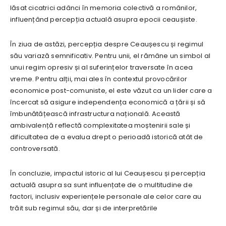
lăsat cicatrici adânci în memoria colectivă a românilor,
influențând percepția actuală asupra epocii ceaușiste.
În ziua de astăzi, percepția despre Ceaușescu și regimul
său variază semnificativ. Pentru unii, el rămâne un simbol al
unui regim opresiv și al suferințelor traversate în acea
vreme. Pentru alții, mai ales în contextul provocărilor
economice post-comuniste, el este văzut ca un lider care a
încercat să asigure independența economică a țării și să
îmbunătățească infrastructura națională. Această
ambivalență reflectă complexitatea moștenirii sale și
dificultatea de a evalua drept o perioadă istorică atât de
controversată.
În concluzie, impactul istoric al lui Ceaușescu și percepția
actuală asupra sa sunt influențate de o multitudine de
factori, inclusiv experiențele personale ale celor care au
trăit sub regimul său, dar și de interpretările