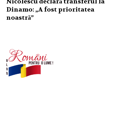
Nicolescu declară transferul la
Dinamo: „A fost prioritatea
noastră”
© Acest site este creat si administrat de
romanipentruolume.ro
. Toate drepturile rezervate.
Link-uri utile