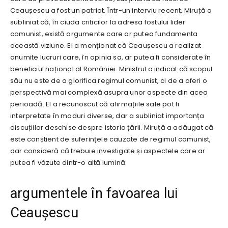
Ceaușescu a fost un patriot. Într-un interviu recent, Miruță a
subliniat că, în ciuda criticilor la adresa fostului lider
comunist, există argumente care ar putea fundamenta
această viziune. El a menționat că Ceaușescu a realizat
anumite lucruri care, în opinia sa, ar putea fi considerate în
beneficiul național al României. Ministrul a indicat că scopul
său nu este de a glorifica regimul comunist, ci de a oferi o
perspectivă mai complexă asupra unor aspecte din acea
perioadă. El a recunoscut că afirmațiile sale pot fi
interpretate în moduri diverse, dar a subliniat importanța
discuțiilor deschise despre istoria țării. Miruță a adăugat că
este conștient de suferințele cauzate de regimul comunist,
dar consideră că trebuie investigate și aspectele care ar
putea fi văzute dintr-o altă lumină.
argumentele în favoarea lui
Ceaușescu