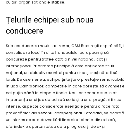
culturi organizaționale stabile.
Țelurile echipei sub noua
conducere
Sub conducerea noului antrenor, CSM București aspiră să își
consolideze locul în elita handbalului european și să
concureze pentru trofee atât la nivel național, cât și
internațional. Prioritatea principală este obținerea titlului
național, un obiectiv esențial pentru club și susținătorii săi
loiali. De asemenea, echipa țintește o prestație remarcabilă
în Liga Campionilor, competiție în care dorește să avanseze
cel puțin până în etapele finale. Noul antrenor a subliniat
importanța unui joc de echipă solid și a unei pregătiri fizice
intense, aspecte considerate esențiale pentru a face față
provocărilor din sezonul competițional. Totodată, se acordă
un interes aparte dezvoltării tinerelor talente din echipă,
oferindu-le oportunitatea de a progresa și de a-și