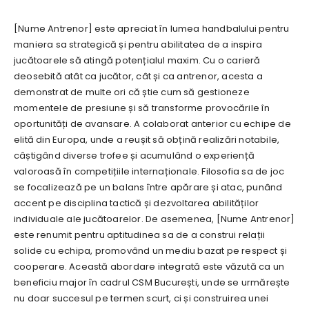
[Nume Antrenor] este apreciat în lumea handbalului pentru
maniera sa strategică și pentru abilitatea de a inspira
jucătoarele să atingă potențialul maxim. Cu o carieră
deosebită atât ca jucător, cât și ca antrenor, acesta a
demonstrat de multe ori că știe cum să gestioneze
momentele de presiune și să transforme provocările în
oportunități de avansare. A colaborat anterior cu echipe de
elită din Europa, unde a reușit să obțină realizări notabile,
câștigând diverse trofee și acumulând o experiență
valoroasă în competițiile internaționale. Filosofia sa de joc
se focalizează pe un balans între apărare și atac, punând
accent pe disciplina tactică și dezvoltarea abilităților
individuale ale jucătoarelor. De asemenea, [Nume Antrenor]
este renumit pentru aptitudinea sa de a construi relații
solide cu echipa, promovând un mediu bazat pe respect și
cooperare. Această abordare integrată este văzută ca un
beneficiu major în cadrul CSM București, unde se urmărește
nu doar succesul pe termen scurt, ci și construirea unei