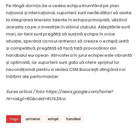
Pe lângă dorința de a vedea echipa triumfând pe plan
național și internațional, suporterii sunt nerăbdători să asiste
la integrarea tinerelor talente în echipa principală, văzând
aceasta ca pe o investiție în viitorul clubului. Așteptările sunt
mari, iar fanii sunt pregătiți să susțină echipa în orice
situație, sperând ca noul antrenor să creeze o echipă unită
și competitivă, pregătită să facă față provocărilor din
handbalul european. Atmosfera în jurul echipei este vibrantă
și optimistă, iar suporterii sunt gata să ofere sprijinul lor
necondiționat pentru a vedea CSM București atingând noi
înălțimi ale performanței.
Sursa articol / foto: https://news.google.com/home?
hl=ro&gl=RO&ceid=RO%3Aro
Tags
antrenor
echipă
handbal