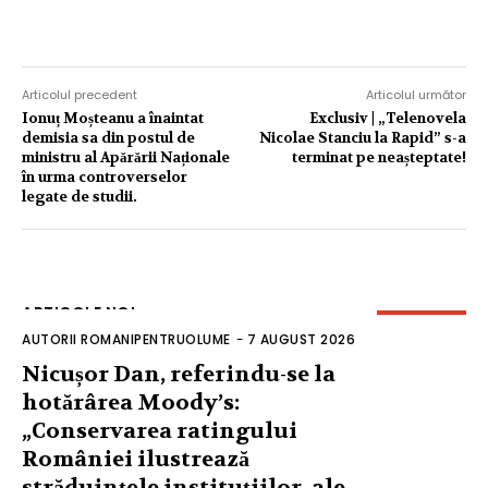
Articolul precedent
Articolul următor
Ionuț Moșteanu a înaintat
Exclusiv | „Telenovela
demisia sa din postul de
Nicolae Stanciu la Rapid” s-a
ministru al Apărării Naționale
terminat pe neașteptate!
în urma controverselor
legate de studii.
ARTICOLE NOI
AUTORII ROMANIPENTRUOLUME
-
7 AUGUST 2026
Nicușor Dan, referindu-se la
hotărârea Moody’s:
„Conservarea ratingului
României ilustrează
străduințele instituțiilor, ale