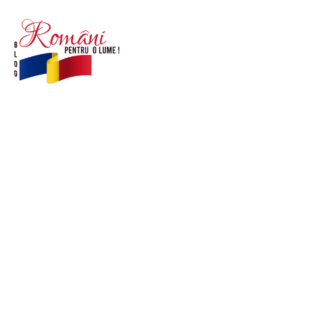
© Acest site este creat si administrat de
romanipentruolume.ro
. Toate drepturile rezervate.
Link-uri utile
POLITICĂ DE CONFIDENȚIALITATE –
ROMANIAPENTRUOLUME.RO
CONTACT ROMANIPENTRUOLUME.RO
POLITICA DE COOKIES (GDPR)