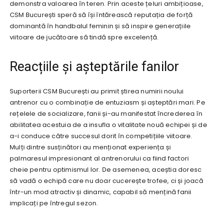
demonstra valoarea în teren. Prin aceste țeluri ambițioase,
CSM București speră să își întărească reputația de forță
dominantă în handbalul feminin și să inspire generațiile
viitoare de jucătoare să tindă spre excelență.
Reacțiile și așteptările fanilor
Suporterii CSM București au primit știrea numirii noului
antrenor cu o combinație de entuziasm și așteptări mari. Pe
rețelele de socializare, fanii și-au manifestat încrederea în
abilitatea acestuia de a insufla o vitalitate nouă echipei și de
a-i conduce către succesul dorit în competițiile viitoare.
Mulți dintre susținători au menționat experiența și
palmaresul impresionant al antrenorului ca fiind factori
cheie pentru optimismul lor. De asemenea, aceștia doresc
să vadă o echipă care nu doar cucerește trofee, ci și joacă
într-un mod atractiv și dinamic, capabil să mențină fanii
implicați pe întregul sezon.