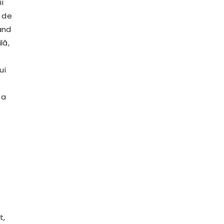
i
ă de
ând
lă,
ui
 a
t,