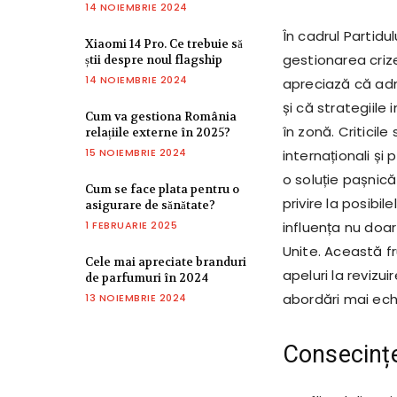
14 NOIEMBRIE 2024
În cadrul Partidu
Xiaomi 14 Pro. Ce trebuie să
gestionarea crize
știi despre noul flagship
14 NOIEMBRIE 2024
apreciază că admi
și că strategiile
Cum va gestiona România
în zonă. Criticile
relațiile externe în 2025?
15 NOIEMBRIE 2024
internaționali și
o soluție pașnică
Cum se face plata pentru o
privire la posibi
asigurare de sănătate?
1 FEBRUARIE 2025
influența nu doar
Unite. Această fr
Cele mai apreciate branduri
apeluri la revizui
de parfumuri în 2024
abordări mai echil
13 NOIEMBRIE 2024
Consecințe