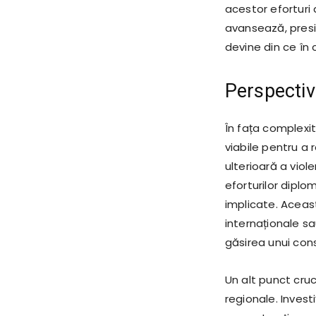
acestor eforturi
avansează, presiu
devine din ce în 
Perspectiva
În fața complexităț
viabile pentru a r
ulterioară a viol
eforturilor diplo
implicate. Aceas
internaționale sau
găsirea unui con
Un alt punct cru
regionale. Investi