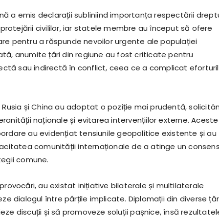
 a emis declarații subliniind importanța respectării dreptu
 protejării civililor, iar statele membre au început să ofere
re pentru a răspunde nevoilor urgente ale populației
tă, anumite țări din regiune au fost criticate pentru
rectă sau indirectă în conflict, ceea ce a complicat eforturi
 Rusia și China au adoptat o poziție mai prudentă, solicitâ
anității naționale și evitarea intervențiilor externe. Aceste
ordare au evidențiat tensiunile geopolitice existente și au
pacitatea comunității internaționale de a atinge un consen
tegii comune.
rovocări, au existat inițiative bilaterale și multilaterale
ze dialogul între părțile implicate. Diplomații din diverse țăr
ze discuții și să promoveze soluții pașnice, însă rezultatel