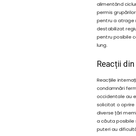
alimentând ciclur
permis grupărilor
pentru a atrage n
destabilizat regi
pentru posibile c
lung.
Reacții din
Reacțiile internaț
condamnări ferme
occidentale au exp
solicitat o oprire
diverse țări memb
a căuta posibile 
puteri au dificul