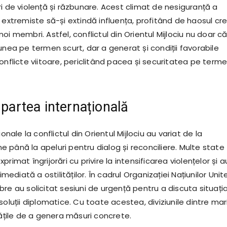
i de violență și răzbunare. Acest climat de nesiguranță a
 extremiste să-și extindă influența, profitând de haosul cr
oi membri. Astfel, conflictul din Orientul Mijlociu nu doar c
unea pe termen scurt, dar a generat și condiții favorabile
onflicte viitoare, periclitând pacea și securitatea pe term
 partea internațională
ionale la conflictul din Orientul Mijlociu au variat de la
 până la apeluri pentru dialog și reconciliere. Multe state
rimat îngrijorări cu privire la intensificarea violențelor și a
 imediată a ostilităților. În cadrul Organizației Națiunilor Unite
re au solicitat sesiuni de urgență pentru a discuta situația
soluții diplomatice. Cu toate acestea, diviziunile dintre mar
tățile de a genera măsuri concrete.