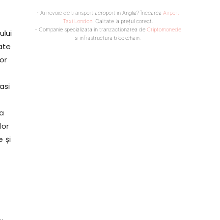
- Ai nevoie de transport aeroport in Anglia? Încearcă
Airport
Taxi London
. Calitate la prețul corect.
- Companie specializata in tranzactionarea de
Criptomonede
ului
si infrastructura blockchain.
ate
or
asi
ea
lor
e și