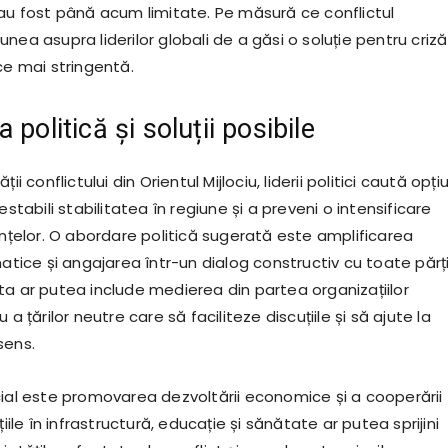
 au fost până acum limitate. Pe măsură ce conflictul
nea asupra liderilor globali de a găsi o soluție pentru criză
ce mai stringentă.
 politică și soluții posibile
ii conflictului din Orientul Mijlociu, liderii politici caută opțiu
estabili stabilitatea în regiune și a preveni o intensificare
ențelor. O abordare politică sugerată este amplificarea
matice și angajarea într-un dialog constructiv cu toate părți
ta ar putea include medierea din partea organizațiilor
 a țărilor neutre care să faciliteze discuțiile și să ajute la
sens.
cial este promovarea dezvoltării economice și a cooperării
țiile în infrastructură, educație și sănătate ar putea sprijini