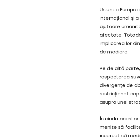
Uniunea Europeană
internațional și a
ajutoare umanita
afectate. Totoda
implicarea lor di
de mediere.
Pe de altă parte,
respectarea suver
divergențe de ab
restricționat ca
asupra unei stra
În ciuda acestor p
menite să facilite
încercat să medie