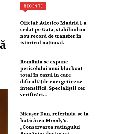
RECENTE
Oficial: Atletico Madrid l-a
cedat pe Gata, stabilind un
nou record de transfer în
ă
istoricul național.
România se expune
pericolului unui blackout
total în cazul în care
dificultățile energetice se
intensifică. Specialiștii cer
verificări…
Nicușor Dan, referindu-se la
hotărârea Moody’s:
„Conservarea ratingului
României ilustrează