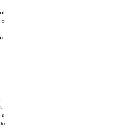
eat
ă a
en
u
,
 și
ile