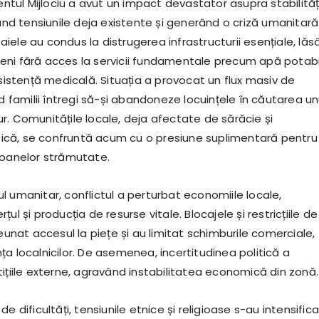
ientul Mijlociu a avut un impact devastator asupra stabilități
când tensiunile deja existente și generând o criză umanitar
ele au condus la distrugerea infrastructurii esențiale, lăs
ni fără acces la servicii fundamentale precum apă potabi
asistență medicală. Situația a provocat un flux masiv de
nd familii întregi să-și abandoneze locuințele în căutarea un
r. Comunitățile locale, deja afectate de sărăcie și
litică, se confruntă acum cu o presiune suplimentară pentru
soanelor strămutate.
l umanitar, conflictul a perturbat economiile locale,
ul și producția de resurse vitale. Blocajele și restricțiile de
reunat accesul la piețe și au limitat schimburile comerciale,
a localnicilor. De asemenea, incertitudinea politică a
ițiile externe, agravând instabilitatea economică din zonă.
e dificultăți, tensiunile etnice și religioase s-au intensifica