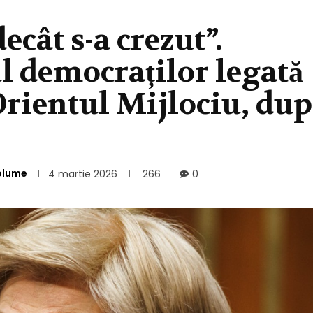
ecât s-a crezut”.
l democraților legată
Orientul Mijlociu, dup
olume
4 martie 2026
266
0