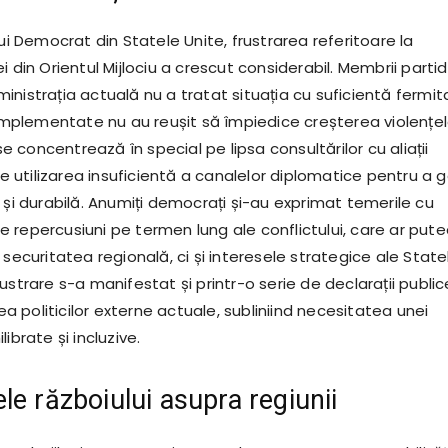
lui Democrat din Statele Unite, frustrarea referitoare la
i din Orientul Mijlociu a crescut considerabil. Membrii partid
nistrația actuală nu a tratat situația cu suficientă fermit
 implementate nu au reușit să împiedice creșterea violențel
 se concentrează în special pe lipsa consultărilor cu aliații
 pe utilizarea insuficientă a canalelor diplomatice pentru a g
 și durabilă. Anumiți democrați și-au exprimat temerile cu
lele repercusiuni pe termen lung ale conflictului, care ar put
 securitatea regională, ci și interesele strategice ale State
ustrare s-a manifestat și printr-o serie de declarații public
rea politicilor externe actuale, subliniind necesitatea unei
ibrate și incluzive.
le războiului asupra regiunii