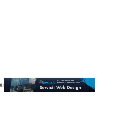
Cultura si Entertainment
Home & Deco
Tech