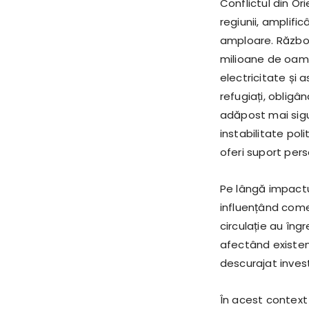
Conflictul din Or
regiunii, amplifi
amploare. Războai
milioane de oame
electricitate și 
refugiați, obligâ
adăpost mai sigu
instabilitate po
oferi suport per
Pe lângă impactu
influențând comerț
circulație au îng
afectând existenț
descurajat invest
În acest context d