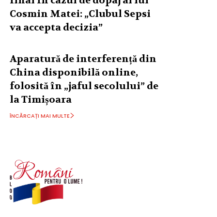
final în cazul de dopaj al lui
Cosmin Matei: „Clubul Sepsi
va accepta decizia”
Aparatură de interferență din
China disponibilă online,
folosită în „jaful secolului” de
la Timișoara
ÎNCĂRCAȚI MAI MULTE