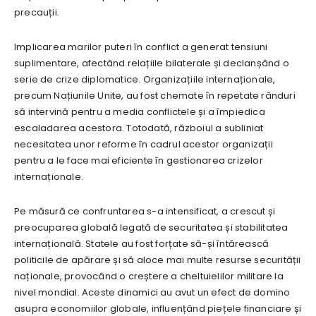
precauții.
Implicarea marilor puteri în conflict a generat tensiuni
suplimentare, afectând relațiile bilaterale și declanșând o
serie de crize diplomatice. Organizațiile internaționale,
precum Națiunile Unite, au fost chemate în repetate rânduri
să intervină pentru a media conflictele și a împiedica
escaladarea acestora. Totodată, războiul a subliniat
necesitatea unor reforme în cadrul acestor organizații
pentru a le face mai eficiente în gestionarea crizelor
internaționale.
Pe măsură ce confruntarea s-a intensificat, a crescut și
preocuparea globală legată de securitatea și stabilitatea
internațională. Statele au fost forțate să-și întărească
politicile de apărare și să aloce mai multe resurse securității
naționale, provocând o creștere a cheltuielilor militare la
nivel mondial. Aceste dinamici au avut un efect de domino
asupra economiilor globale, influențând piețele financiare și