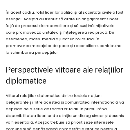
În acest cadru, rolul liderilor politici și al societății civile a fost
esențial. Aceștia au trebuit să arate un angajament sincer
față de procesul de reconciliere și să susțină inițiativele
care promovează unitatea și înțelegerea reciprocă. De
asemenea, mass-media a jucat un rol crucial în
promovarea mesajelor de pace și reconciliere, contribuind
la schimbarea percepțiilor
Perspectivele viitoare ale relațiilor
diplomatice
Viitorul relațiilor diplomatice dintre fostele națiuni
beligerante și între acestea și comunitatea internațională va
depinde de o serie de factori cruciali. În primul rând,
disponibilitatea liderilor de a iniția un dialog sincer și deschis
va fi esențială. Aceștia trebuie să prioritizeze interesele
comune și să depășească animozitățile istorice pentru a