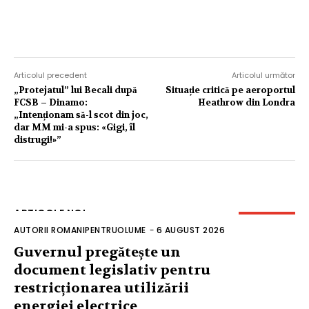
Articolul precedent
Articolul următor
„Protejatul” lui Becali după
Situație critică pe aeroportul
FCSB – Dinamo:
Heathrow din Londra
„Intenționam să-l scot din joc,
dar MM mi-a spus: «Gigi, îl
distrugi!»”
ARTICOLE NOI
AUTORII ROMANIPENTRUOLUME
-
6 AUGUST 2026
Guvernul pregătește un
document legislativ pentru
restricționarea utilizării
energiei electrice