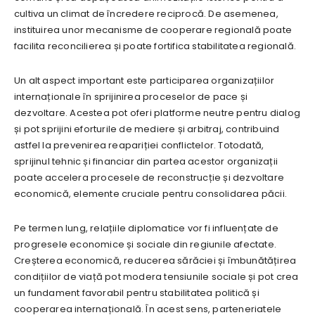
cultiva un climat de încredere reciprocă. De asemenea,
instituirea unor mecanisme de cooperare regională poate
facilita reconcilierea și poate fortifica stabilitatea regională.
Un alt aspect important este participarea organizațiilor
internaționale în sprijinirea proceselor de pace și
dezvoltare. Acestea pot oferi platforme neutre pentru dialog
și pot sprijini eforturile de mediere și arbitraj, contribuind
astfel la prevenirea reapariției conflictelor. Totodată,
sprijinul tehnic și financiar din partea acestor organizații
poate accelera procesele de reconstrucție și dezvoltare
economică, elemente cruciale pentru consolidarea păcii.
Pe termen lung, relațiile diplomatice vor fi influențate de
progresele economice și sociale din regiunile afectate.
Creșterea economică, reducerea sărăciei și îmbunătățirea
condițiilor de viață pot modera tensiunile sociale și pot crea
un fundament favorabil pentru stabilitatea politică și
cooperarea internațională. În acest sens, parteneriatele