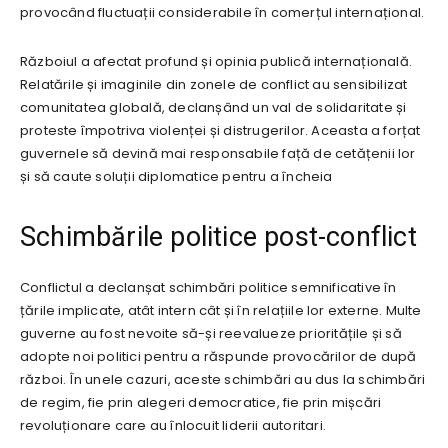
provocând fluctuații considerabile în comerțul internațional.
Războiul a afectat profund și opinia publică internațională.
Relatările și imaginile din zonele de conflict au sensibilizat
comunitatea globală, declanșând un val de solidaritate și
proteste împotriva violenței și distrugerilor. Aceasta a forțat
guvernele să devină mai responsabile față de cetățenii lor
și să caute soluții diplomatice pentru a încheia
Schimbările politice post-conflict
Conflictul a declanșat schimbări politice semnificative în
țările implicate, atât intern cât și în relațiile lor externe. Multe
guverne au fost nevoite să-și reevalueze prioritățile și să
adopte noi politici pentru a răspunde provocărilor de după
război. În unele cazuri, aceste schimbări au dus la schimbări
de regim, fie prin alegeri democratice, fie prin mișcări
revoluționare care au înlocuit liderii autoritari.