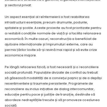
și sectorul privat.
Un aspect esențial al reîntemeierii a fost reabilitarea
infrastructurii esențiale, precum drumurile, podurile,
spitalele și școlile. Aceste proiecte au fost prioritizate pentru
a restabili condițiile normale de viață și a facilita relansarea
economică. În multe cazuri, reconstrucția a beneficiat de
ajutoare internaționale și împrumuturi externe, care au
permis țărilor lovite să-și revină mai rapid și să evite crize
economice majore.
Pe lângă refacerea fizică, a fost necesară și o reconciliere
socială profundă. Populațiile divizate de conflict au trebuit
să găsească modalități de a conviețui pașnic și de a depăși
resentimentele și traumele persistente. Programele de
reconciliere au inclus inițiative de dialog intercomunitar,
educație pentru pace și justiție de tranziție, destinate să
abordeze nedreptățile trecute și să promoveze coeziunea
socială.