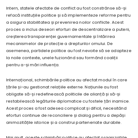
Intern, statele afectate de conflict au fost constrânse să-și
refacă instituțiile politice și să implementeze reforme pentru
a asigura stabilitatea și prevenirea noilor conflicte. Acest
proces a inclus deseori eforturi de descentralizare a puterii,
creșterea transparenței guvernamentale și întărirea
mecanismelor de protecție a drepturilor omului. De
asemenea, partidele politice au fost nevoite să se adapteze
la noile contexte, unele fuzionând sau formând coaliții
pentru a-și mări influența.
Internațional, schimbările politice au afectat modul în care
țările și-au gestionat relațiile externe. Națiunile au fost
obligate să-și redefinească politicile de alianță și să-și
restabilească legăturile diplomatice cu fostele țări inamice.
Acest proces a fost adesea complicat și dificil, necesitând
eforturi continue de reconciliere și dialog pentru a depăși
animozitățile istorice și a construi parteneriate durabile.
Mai mult, aceste schimbări politice au afectat organizațiile