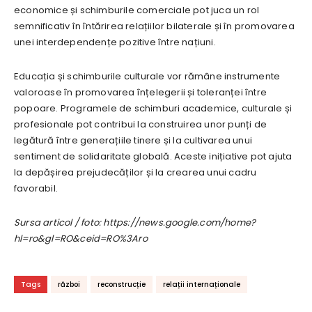
economice și schimburile comerciale pot juca un rol
semnificativ în întărirea relațiilor bilaterale și în promovarea
unei interdependențe pozitive între națiuni.
Educația și schimburile culturale vor rămâne instrumente
valoroase în promovarea înțelegerii și toleranței între
popoare. Programele de schimburi academice, culturale și
profesionale pot contribui la construirea unor punți de
legătură între generațiile tinere și la cultivarea unui
sentiment de solidaritate globală. Aceste inițiative pot ajuta
la depășirea prejudecăților și la crearea unui cadru
favorabil.
Sursa articol / foto: https://news.google.com/home?
hl=ro&gl=RO&ceid=RO%3Aro
Tags
război
reconstrucție
relații internaționale