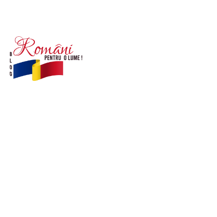
© Acest site este creat si administrat de
romanipentruolume.ro
. Toate drepturile rezervate.
Link-uri utile
POLITICĂ DE CONFIDENȚIALITATE –
ROMANIAPENTRUOLUME.RO