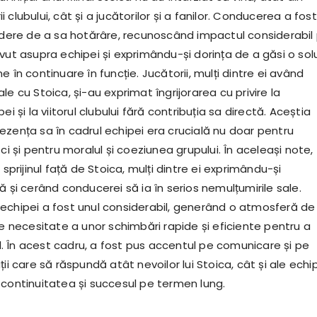
 clubului, cât și a jucătorilor și a fanilor. Conducerea a fost
indere de a sa hotărâre, recunoscând impactul considerabil
vut asupra echipei și exprimându-și dorința de a găsi o sol
e în continuare în funcție. Jucătorii, mulți dintre ei având
le cu Stoica, și-au exprimat îngrijorarea cu privire la
ei și la viitorul clubului fără contribuția sa directă. Aceștia
ezența sa în cadrul echipei era crucială nu doar pentru
 ci și pentru moralul și coeziunea grupului. În aceleași note,
 sprijinul față de Stoica, mulți dintre ei exprimându-și
ă și cerând conducerei să ia în serios nemulțumirile sale.
echipei a fost unul considerabil, generând o atmosferă de
de necesitate a unor schimbări rapide și eficiente pentru a
rul. În acest cadru, a fost pus accentul pe comunicare și pe
ții care să răspundă atât nevoilor lui Stoica, cât și ale echip
 continuitatea și succesul pe termen lung.