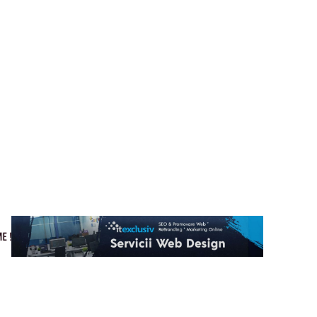
Cultura si Entertainment
Home & Deco
Tech