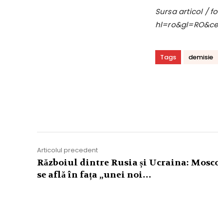
Sursa articol / 
hl=ro&gl=RO&c
Tags
demisie
Acțiune
Articolul precedent
Războiul dintre Rusia și Ucraina: Mosc
se află în fața „unei noi…