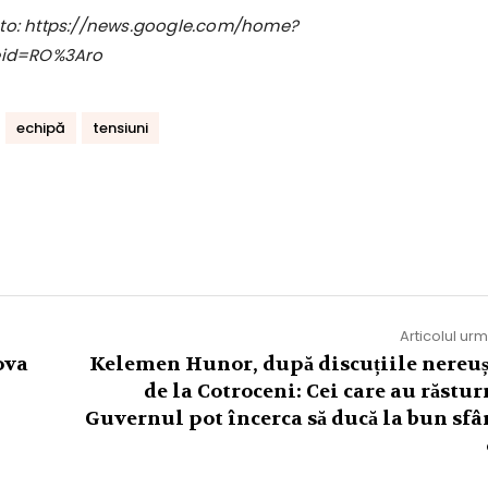
foto: https://news.google.com/home?
eid=RO%3Aro
echipă
tensiuni
Articolul ur
ova
Kelemen Hunor, după discuțiile nereuș
de la Cotroceni: Cei care au răstur
Guvernul pot încerca să ducă la bun sfâr