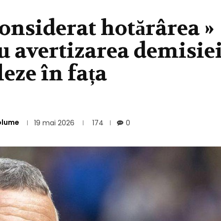
onsiderat hotărârea »
u avertizarea demisiei
eze în fața
olume
19 mai 2026
174
0