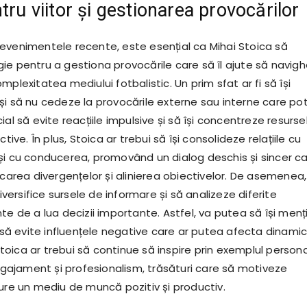
tru viitor și gestionarea provocărilor
evenimentele recente, este esențial ca Mihai Stoica să
ie pentru a gestiona provocările care să îl ajute să navig
mplexitatea mediului fotbalistic. Un prim sfat ar fi să își
și să nu cedeze la provocările externe sau interne care po
ial să evite reacțiile impulsive și să își concentreze resurse
ctive. În plus, Stoica ar trebui să își consolideze relațiile cu
și cu conducerea, promovând un dialog deschis și sincer c
icarea divergențelor și alinierea obiectivelor. De asemenea,
diversifice sursele de informare și să analizeze diferite
te de a lua decizii importante. Astfel, va putea să își menț
i să evite influențele negative care ar putea afecta dinami
 Stoica ar trebui să continue să inspire prin exemplul persona
jament și profesionalism, trăsături care să motiveze
gure un mediu de muncă pozitiv și productiv.