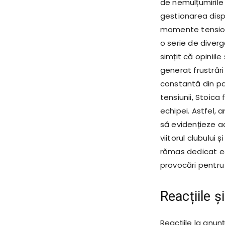
de nemulțumirile 
gestionarea dispu
momente tensiona
o serie de diver
simțit că opiniile
generat frustrări
constantă din pa
tensiunii, Stoica
echipei. Astfel, 
să evidențieze a
viitorul clubului ș
rămas dedicat ec
provocări pentru
Reacțiile ș
Reacțiile la anunțu