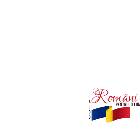
Afaceri si Industrii
Diverse noutati
Sanatate / Hobby