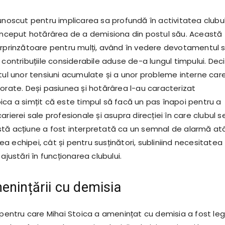
unoscut pentru implicarea sa profundă în activitatea clubul
 început hotărârea de a demisiona din postul său. Această
urprinzătoare pentru mulți, având în vedere devotamentul 
 contribuțiile considerabile aduse de-a lungul timpului. Deci
atul unor tensiuni acumulate și a unor probleme interne car
norate. Deși pasiunea și hotărârea l-au caracterizat
ica a simțit că este timpul să facă un pas înapoi pentru a
arierei sale profesionale și asupra direcției în care clubul s
tă acțiune a fost interpretată ca un semnal de alarmă at
 echipei, cât și pentru susținători, subliniind necesitatea
ajustări în funcționarea clubului.
enințării cu demisia
v pentru care Mihai Stoica a amenințat cu demisia a fost le