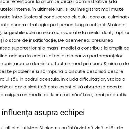
sale referitoare la anumite decizii administrative și la
telor interne. În ultimele luni, s-au înregistrat mai multe
te între Stoica și conducerea clubului, care au culminat 
gențe asupra strategiei pe termen lung a echipei. Stoica a
 și sugestiile sale nu erau considerate la nivelul dorit, fapt c
 și o stare de insatisfacție. De asemenea, presiunea
rtea suporterilor și a mass-mediei a contribuit la amplific
 fiind adesea în centrul atenției din cauza performanțelor
amenințarea cu demisia a fost un mod prin care Stoica a do
ceste probleme și să impună o discuție deschisă despre
i rolul său în cadrul acestuia. În ciuda dificultăților, Stoica a
hipei, dar a simțit că este esențial să abordeze aceste
 a asigura un mediu de lucru mai sănătos și mai productiv.
i influența asupra echipei
l inițial al lui Mihai Stoica nu au întârziat să vină, atât din