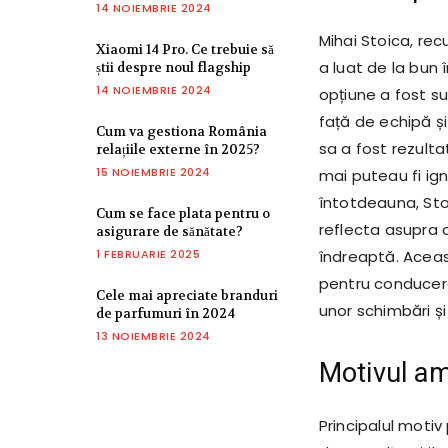
14 NOIEMBRIE 2024
Mihai Stoica, rec
Xiaomi 14 Pro. Ce trebuie să
a luat de la bun
știi despre noul flagship
14 NOIEMBRIE 2024
opțiune a fost s
față de echipă și
Cum va gestiona România
sa a fost rezult
relațiile externe în 2025?
15 NOIEMBRIE 2024
mai puteau fi ig
întotdeauna, Sto
Cum se face plata pentru o
reflecta asupra c
asigurare de sănătate?
1 FEBRUARIE 2025
îndreaptă. Aceas
pentru conducerea
Cele mai apreciate branduri
unor schimbări și 
de parfumuri în 2024
13 NOIEMBRIE 2024
Motivul am
Principalul moti