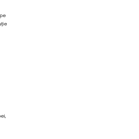
 pe
uție
ei,