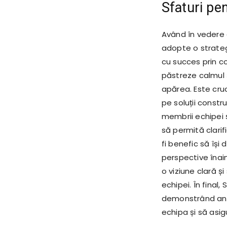
Sfaturi pen
Având în vedere 
adopte o strateg
cu succes prin co
păstreze calmul 
apărea. Este cruc
pe soluții constru
membrii echipei 
să permită clarif
fi benefic să își 
perspective înain
o viziune clară ș
echipei. În final,
demonstrând anga
echipa și să asi