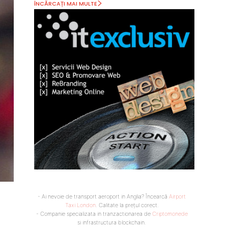
ÎNCĂRCAȚI MAI MULTE
- Ai nevoie de transport aeroport in Anglia? Încearcă
Airport
Taxi London
. Calitate la prețul corect.
- Companie specializata in tranzactionarea de
Criptomonede
si infrastructura blockchain.