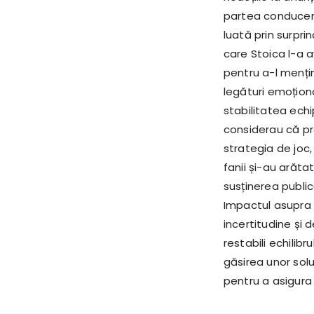
partea conducerii
luată prin surpr
care Stoica l-a a
pentru a-l mențin
legături emoționa
stabilitatea echip
considerau că pr
strategia de joc,
fanii și-au arătat
susținerea public
Impactul asupra 
incertitudine și 
restabili echilib
găsirea unor solu
pentru a asigura